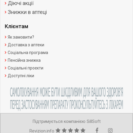
Діючі акції
Знижки в аптеці
Клієнтам
Як замовити?
Доставка з аптеки
Соціальна програма
Пенсійна знижка
Соціальні проєкти
Доступні ліки
Підтримується компанією SillSoft
Revizion.info