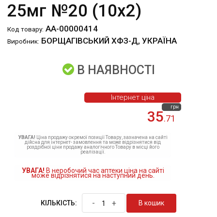
25мг №20 (10х2)
АА-00000414
Код товару:
БОРЩАГІВСЬКИЙ ХФЗ-Д, УКРАЇНА
Виробник:
В НАЯВНОСТІ
Інтернет ціна
грн
35
.71
УВАГА!
Ціна продажу окремої позиції Товару, зазначена на сайті
дійсна для інтернет- замовлення та може відрізнятися від
роздрібної ціни продажу аналогічного Товару в місці його
реалізації.
УВАГА!
В неробочий час аптеки ціна на сайті
може відрізнятися на наступний день.
-
+
В кошик
КІЛЬКІСТЬ: