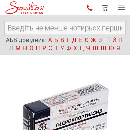
АБВ довідник:
А
Б
В
Г
Д
Е
Є
Ж
З
І
Ї
Й
К
Л
М
Н
О
П
Р
С
Т
У
Ф
Х
Ц
Ч
Ш
Щ
Ю
Я