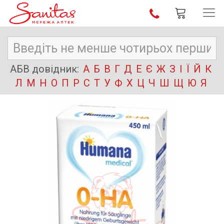
АБВ довідник:
А
Б
В
Г
Д
Е
Є
Ж
З
І
Ї
Й
К
Л
М
Н
О
П
Р
С
Т
У
Ф
Х
Ц
Ч
Ш
Щ
Ю
Я