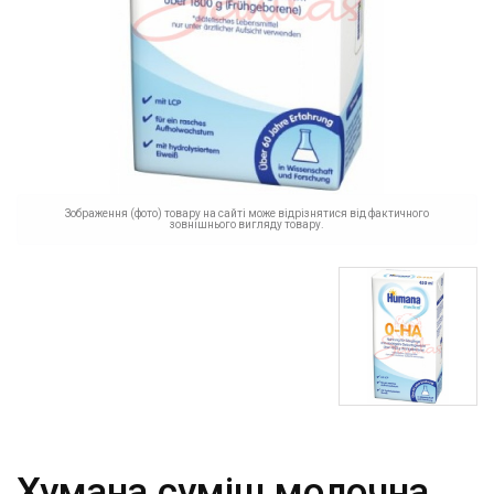
Зображення (фото) товару на сайті може відрізнятися від фактичного
зовнішнього вигляду товару.
Хумана суміш молочна