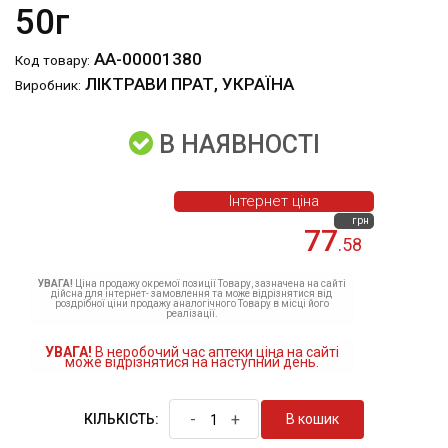
50г
АА-00001380
Код товару:
ЛІКТРАВИ ПРАТ, УКРАЇНА
Виробник:
В НАЯВНОСТІ
Інтернет ціна
грн
77
.58
УВАГА!
Ціна продажу окремої позиції Товару, зазначена на сайті
дійсна для інтернет- замовлення та може відрізнятися від
роздрібної ціни продажу аналогічного Товару в місці його
реалізації.
УВАГА!
В неробочий час аптеки ціна на сайті
може відрізнятися на наступний день.
-
+
В кошик
КІЛЬКІСТЬ: