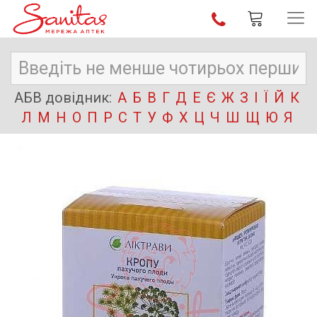
АБВ довідник:
А
Б
В
Г
Д
Е
Є
Ж
З
І
Ї
Й
К
Л
М
Н
О
П
Р
С
Т
У
Ф
Х
Ц
Ч
Ш
Щ
Ю
Я