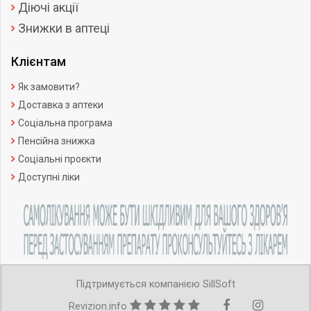
Діючі акції
Знижки в аптеці
Клієнтам
Як замовити?
Доставка з аптеки
Соціальна програма
Пенсійна знижка
Соціальні проєкти
Доступні ліки
Підтримується компанією SillSoft
Revizion.info