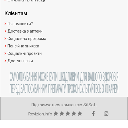
Клієнтам
Як замовити?
Доставка з аптеки
Соціальна програма
Пенсійна знижка
Соціальні проєкти
Доступні ліки
Підтримується компанією SillSoft
Revizion.info
Copyright ©Усі права захищено.