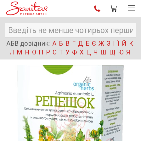
АБВ довідник:
А
Б
В
Г
Д
Е
Є
Ж
З
І
Ї
Й
К
Л
М
Н
О
П
Р
С
Т
У
Ф
Х
Ц
Ч
Ш
Щ
Ю
Я