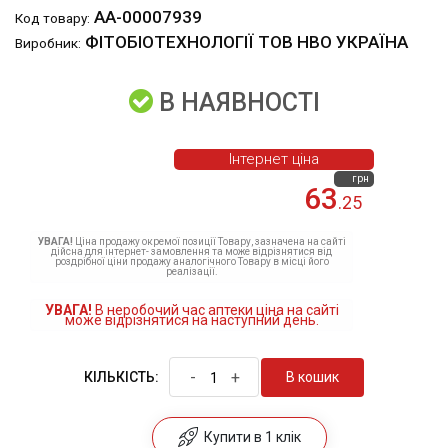
АА-00007939
Код товару:
ФІТОБІОТЕХНОЛОГІЇ ТОВ НВО УКРАЇНА
Виробник:
В НАЯВНОСТІ
Інтернет ціна
грн
63
.25
УВАГА!
Ціна продажу окремої позиції Товару, зазначена на сайті
дійсна для інтернет- замовлення та може відрізнятися від
роздрібної ціни продажу аналогічного Товару в місці його
реалізації.
УВАГА!
В неробочий час аптеки ціна на сайті
може відрізнятися на наступний день.
-
+
В кошик
КІЛЬКІСТЬ:
Купити в 1 клік