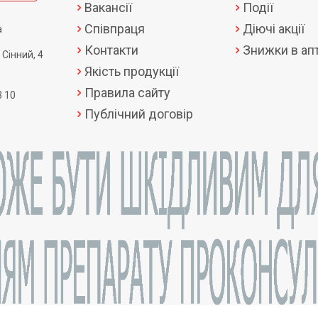
Вакансії
Події
Співпраця
Діючі акції
а
Контакти
Знижки в апт
 Сінний, 4
Якість продукції
Правила сайту
3 10
Публічний договір