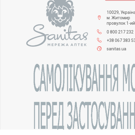
10029, Україн
м. Житомир
провулок 1-ий
0 800 217 232
+38 067 383 5
sanitas.ua