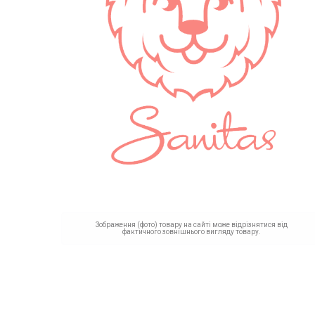
Зображення (фото) товару на сайті може відрізнятися від
фактичного зовнішнього вигляду товару.