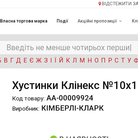
ВІДСТЕЖИТИ З
Власна торгова марка
Події
Акційні пропозиції
Кл
Б
В
Г
Д
Е
Є
Ж
З
І
Ї
Й
К
Л
М
Н
О
П
Р
С
Т
У
Хустинки Клінекс №10х1
АА-00009924
Код товару:
КІМБЕРЛІ-КЛАРК
Виробник: