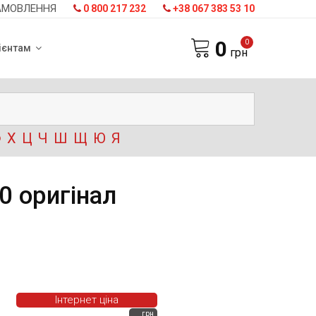
АМОВЛЕННЯ
0 800 217 232
+38 067 383 53 10
0
0
ієнтам
грн
Ф
Х
Ц
Ч
Ш
Щ
Ю
Я
0 оригінал
Інтернет ціна
грн