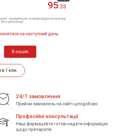
95
.33
тернет- замовлення та може відрізнятися від
 його реалізації.
різнятися на наступний день.
В кошик
в 1 клік
24/7 замовлення
Прийом замовлень на сайті цілодобово
Професійні консультації
Наші фармацевти готові надати інформацію
щодо препаратів