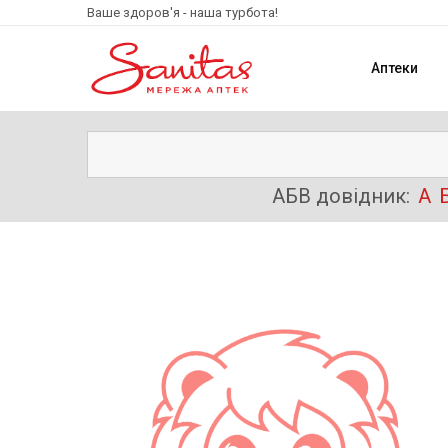
Ваше здоров'я - наша турбота!
Аптеки
АБВ довідник:
А