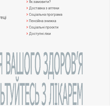
Як замовити?
Доставка з аптеки
Соціальна програма
еці
Пенсійна знижка
Соціальні проєкти
Доступні ліки