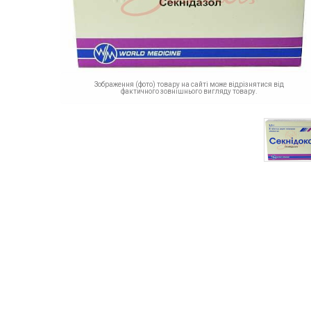
Зображення (фото) товару на сайті може відрізнятися від
фактичного зовнішнього вигляду товару.