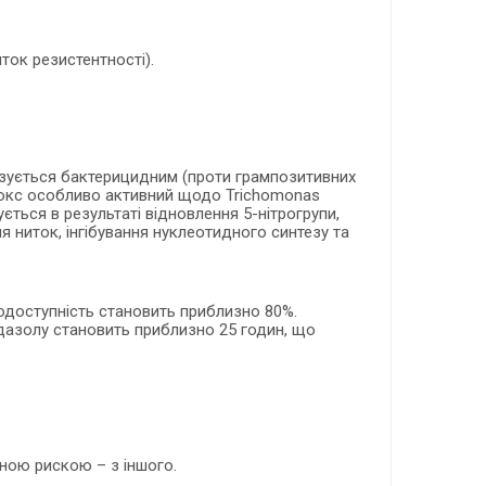
ток резистентності).
изується бактерицидним (проти грампозитивних
ідокс особливо активний щодо Trichomonas
вується в результаті відновлення 5-нітрогрупи,
я ниток, інгібування нуклеотидного синтезу та
одоступність становить приблизно 80%.
дазолу становить приблизно 25 годин, що
ною рискою – з іншого.