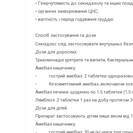
• Гіперчутливість до секнідазолу та інших похід
• органічні захворювання ЦНС;
• вагітність і період годування груддю.
Спосіб застосування та дози.
Секнідокс слід застосовувати внутрішньо без
Дози для дорослих:
Трихомонадні уретрити та вагініти, бактеріальн
Амебіаз кишечнику:
- гострий амебіаз: 2 таблетки одноразово
- безсимптомний амебіаз, включаючи осередк
Амебіаз печінки: щоденно по 1,5 таблетки (1,5 
Лямбліоз: 2 таблетки 1 раз на добу протягом 3 
Дози для дітей:
Препарат застосовують дітям лише віком від 12
Амебіаз кишечнику:
- гострий амебіаз: 30 мг/кг маси тіла одно