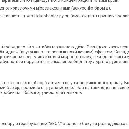
паратами літію підвищує його концентрацію в плазмі крові.
деполяризуючими міорелаксантами (векуронію бромід).
тивність щодо Helicobacter pylori (амоксицилін пригнічує розви
нітроімідазолів з антибактеріальною дією. Секнідокс характер
мебіцидним (внутрішньо- та зовнішньокишечним) ефектом. Секн
ia. Проникаючи всередину клітини мікроорганізму, секнідазол акти
дбувається порушення її спіралеподібної структури та руйнуванн
дко та повністю абсорбується з шлунково-кишкового тракту. Бі
й бар’єр, проникає в грудне молоко. Час напіввиведення секні
зробивши її більш зручною для пацієнтів.
ольору з гравіруванням “SECN” з одного боку та розподілюваль