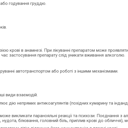
і або годування груддю.
ків.
ією крові в анамнезі. При лікуванні препаратом може проявляти
д час застосування препарату слід уникати вживання алкоголю.
еруванні автотранспортом або роботі з іншими механізмами.
нші види взаємодій.
ює дію непрямих антикоагулянтів (похідних кумарину та інданд
може викликати паранояльні реакції та психози. Поєднання з 
, нудота, блювання, головний біль, приплив крові до обличчя), 