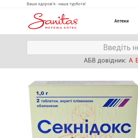
Ваше здоров'я - наша турбота!
Аптеки
АБВ довідник:
А