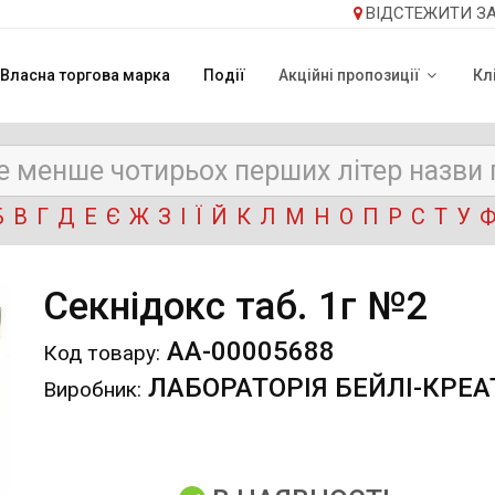
ВІДСТЕЖИТИ З
Власна торгова марка
Події
Акційні пропозиції
Кл
Б
В
Г
Д
Е
Є
Ж
З
І
Ї
Й
К
Л
М
Н
О
П
Р
С
Т
У
Секнідокс таб. 1г №2
АА-00005688
Код товару:
ЛАБОРАТОРІЯ БЕЙЛІ-КРЕА
Виробник: