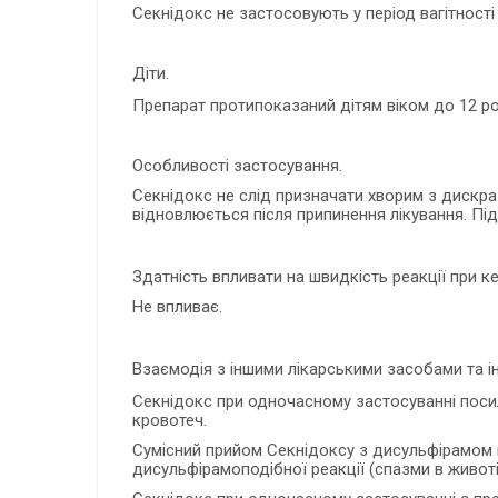
Секнідокс не застосовують у період вагітност
Діти.
Препарат протипоказаний дітям віком до 12 ро
Особливості застосування.
Секнідокс не слід призначати хворим з дискраз
відновлюється після припинення лікування. Пі
Здатність впливати на швидкість реакції при к
Не впливає.
Взаємодія з іншими лікарськими засобами та і
Секнідокс при одночасному застосуванні посил
кровотеч.
Сумісний прийом Секнідоксу з дисульфірамом 
дисульфірамоподібної реакції (спазми в животі