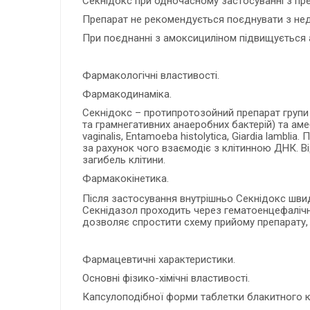
Секнідокс при одночасному застосуванні з пре
Препарат не рекомендується поєднувати з не
При поєднанні з амоксициліном підвищується ак
Фармакологічні властивості.
Фармакодинаміка.
Секнідокс – протипротозойний препарат групи 
та грамнегативних анаеробних бактерій) та а
vaginalis, Entamoeba histolytica, Giardia lambl
за рахунок чого взаємодіє з клітинною ДНК. Ві
загибель клітини.
Фармакокінетика.
Після застосування внутрішньо Секнідокс шви
Секнідазол проходить через гематоенцефалічни
дозволяє спростити схему прийому препарату, 
Фармацевтичні характеристики.
Основні фізико-хімічні властивості.
Капсулоподібної форми таблетки блакитного к