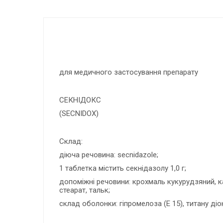
для медичного застосування препарату
СЕКНІДОКС
(SECNIDOX)
Склад:
діюча речовина: secnidazole;
1 таблетка містить секнідазолу 1,0 г;
допоміжні речовини: крохмаль кукурудзяний, ка
стеарат, тальк;
склад оболонки: гіпромелоза (Е 15), титану діок