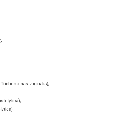
у.
 Trichomonas vaginalis);
tolytica);
ytica);