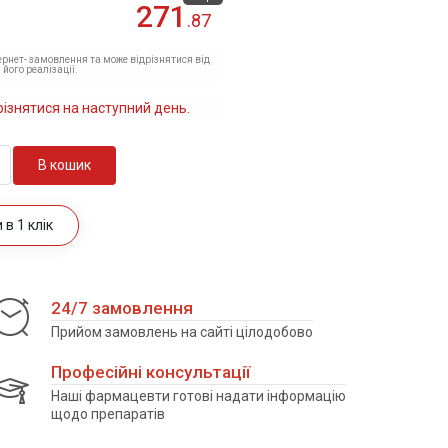
271
.87
тернет- замовлення та може відрізнятися від
 його реалізації.
різнятися на наступний день.
В кошик
в 1 клік
24/7 замовлення
Прийом замовлень на сайті цілодобово
Професійні консультації
Наші фармацевти готові надати інформацію
щодо препаратів