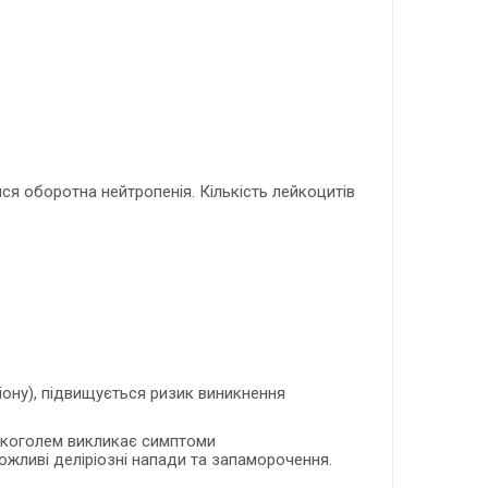
ся оборотна нейтропенія. Кількість лейкоцитів
іону), підвищується ризик виникнення
алкоголем викликає симптоми
можливі деліріозні напади та запаморочення.