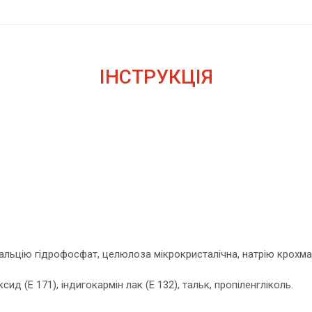
ІНСТРУКЦІЯ
льцію гідрофосфат, целюлоза мікрокристалічна, натрію крохмаль
сид (Е 171), індигокармін лак (Е 132), тальк, пропіленгліколь.