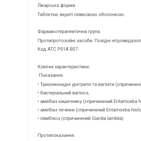
Лікарська форма.
Таблетки, вкриті плівковою оболонкою.
Фармакотерапевтична група.
Протипротозойні засоби. Похідні нітроімідазол
Код АТС Р01А В07.
Клінічні характеристики.
Показання.
• Трихомонадні уретрити та вагініти (спричинені
• бактеріальний вагіноз;
• амебіаз кишечнику (спричинений Entamoeba his
• амебіаз печінки (спричинений Entamoeba histol
• лямбліоз (спричинений Giardia lamblia).
Протипоказання.