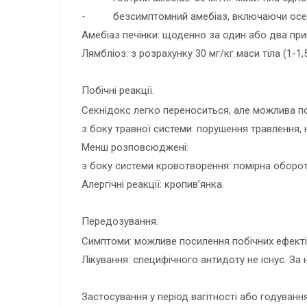
- безсимптомний амебіаз, включаючи осередк
Амебіаз печінки: щоденно за один або два прий
Лямбліоз: з розрахунку 30 мг/кг маси тіла (1-1
Побічні реакції.
Секнідокс легко переноситься, але можлива по
з боку травної системи: порушення травлення, н
Менш розповсюджені:
з боку системи кровотворення: помірна оборот
Алергічні реакції: кропив’янка.
Передозування.
Симптоми: можливе посилення побічних ефекті
Лікування: специфічного антидоту не існує. За
Застосування у період вагітності або годуванн