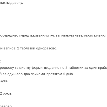
них імідазолу;
посередньо перед вживанням їжі, запиваючи невеликою кількіст
ий вагіноз: 2 таблетки одноразово.
;
ову та цистну форми: щоденно по 2 таблетки за один прийом
г) за один або два прийоми, протягом 5 днів.
днів.
 років.
разово;