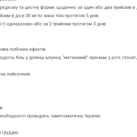
ову та цистну форми: щоденно за один або два прийоми в дозі
оми в дозі 30 мг/кг маси тіла протягом 5 днів.
,5 г) одноразово або за 2 прийоми протягом 3 днів.
ява побічних ефектів:
удота, біль у ділянці шлунка, “металевий” присмак у роті, глосит
на лейкопенія.
в.
 необхідності проводять симптоматичну терапію.
я груддю.