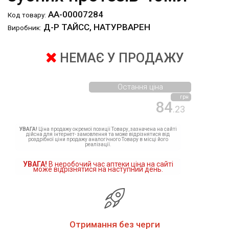
АА-00007284
Код товару:
Д-Р ТАЙСС, НАТУРВАРЕН
Виробник:
НЕМАЄ У ПРОДАЖУ
Остання ціна
грн
84
.23
УВАГА!
Ціна продажу окремої позиції Товару, зазначена на сайті
дійсна для інтернет- замовлення та може відрізнятися від
роздрібної ціни продажу аналогічного Товару в місці його
реалізації.
УВАГА!
В неробочий час аптеки ціна на сайті
може відрізнятися на наступний день.
Отримання без черги