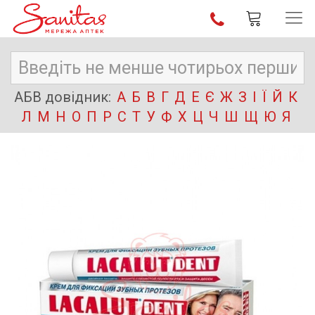
АБВ довідник:
А
Б
В
Г
Д
Е
Є
Ж
З
І
Ї
Й
К
Л
М
Н
О
П
Р
С
Т
У
Ф
Х
Ц
Ч
Ш
Щ
Ю
Я