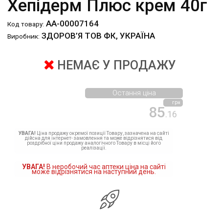
Хепідерм Плюс крем 40г
АА-00007164
Код товару:
ЗДОРОВ’Я ТОВ ФК, УКРАЇНА
Виробник:
НЕМАЄ У ПРОДАЖУ
Остання ціна
грн
85
.16
УВАГА!
Ціна продажу окремої позиції Товару, зазначена на сайті
дійсна для інтернет- замовлення та може відрізнятися від
роздрібної ціни продажу аналогічного Товару в місці його
реалізації.
УВАГА!
В неробочий час аптеки ціна на сайті
може відрізнятися на наступний день.