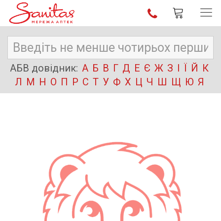
АБВ довідник:
А
Б
В
Г
Д
Е
Є
Ж
З
І
Ї
Й
К
Л
М
Н
О
П
Р
С
Т
У
Ф
Х
Ц
Ч
Ш
Щ
Ю
Я