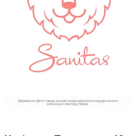
Зображення (фото) товару на сайті може відрізнятися від фактичного
зовнішнього вигляду товару.