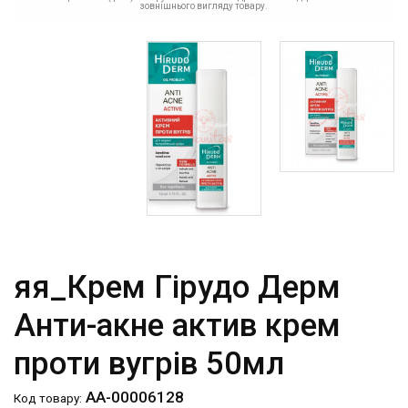
зовнішнього вигляду товару.
яя_Крем Гірудо Дерм
Анти-акне актив крем
проти вугрів 50мл
АА-00006128
Код товару: