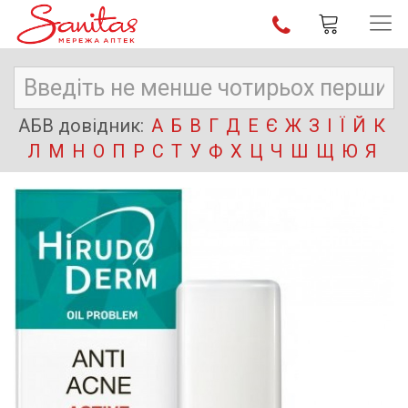
АБВ довідник:
А
Б
В
Г
Д
Е
Є
Ж
З
І
Ї
Й
К
Л
М
Н
О
П
Р
С
Т
У
Ф
Х
Ц
Ч
Ш
Щ
Ю
Я