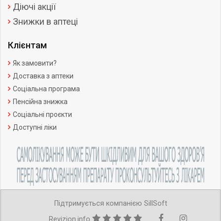
Діючі акції
Знижки в аптеці
Клієнтам
Як замовити?
Доставка з аптеки
Соціальна програма
Пенсійна знижка
Соціальні проєкти
Доступні ліки
Підтримується компанією SillSoft
Revizion.info