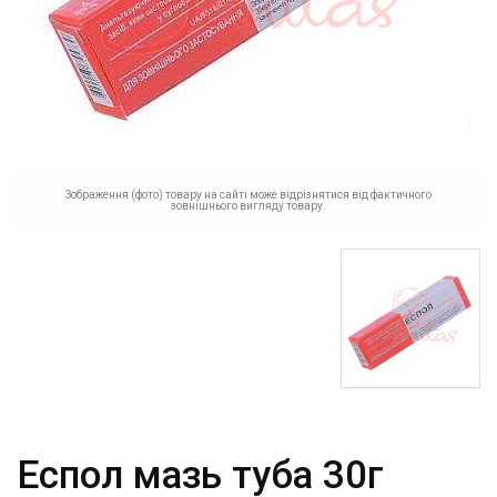
Зображення (фото) товару на сайті може відрізнятися від фактичного
зовнішнього вигляду товару.
Еспол мазь туба 30г