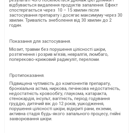
результаті чого посилюється дренаж цієї ділянки і
відбувається видалення продуктів запалення. Ефект
спостерігається через 10 – 15 хвилин після
застосування препарату і досягає максимуму через 30
хвилин. Тривалість знеболення від 30 хвилин до 2
годин.
Показання для застосування.
Міозит, травми без порушення цілісності шкіри,
розтягнення і розрив м'язів, невралгія, люмбаго,
попереково-крижовий радикуліт, переломи.
Протипоказання.
Підвищена чутливість до компонентів препарату,
бронхіальна астма, ниркова, печінкова недостатність,
недостатність кровообігу, глаукома, катаракта,
стенокардія, інсульт, вагітність, період годування
груддю, дитячий вік до 12 років, ушкодження,
порушення цілісності шкіри, відкриті рани, екземи,
активна стадія будь-якого запального процесу, гнійні
захворювання шкіри.