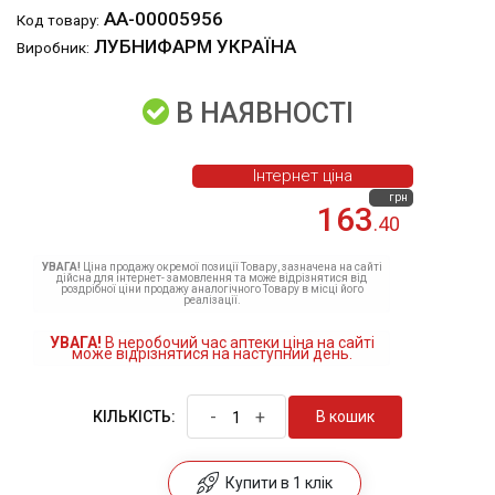
АА-00005956
Код товару:
ЛУБНИФАРМ УКРАЇНА
Виробник:
В НАЯВНОСТІ
Інтернет ціна
грн
163
.40
УВАГА!
Ціна продажу окремої позиції Товару, зазначена на сайті
дійсна для інтернет- замовлення та може відрізнятися від
роздрібної ціни продажу аналогічного Товару в місці його
реалізації.
УВАГА!
В неробочий час аптеки ціна на сайті
може відрізнятися на наступний день.
-
+
В кошик
КІЛЬКІСТЬ:
Купити в 1 клік