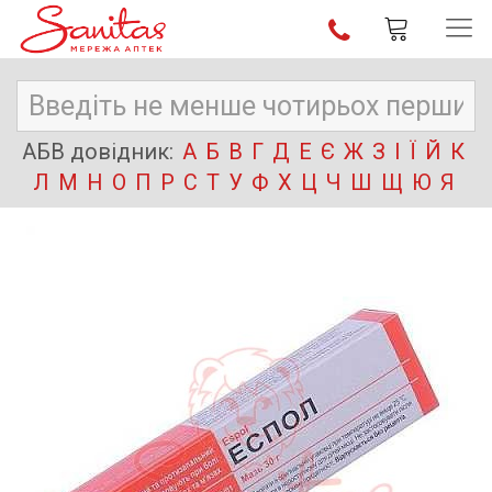
АБВ довідник:
А
Б
В
Г
Д
Е
Є
Ж
З
І
Ї
Й
К
Л
М
Н
О
П
Р
С
Т
У
Ф
Х
Ц
Ч
Ш
Щ
Ю
Я