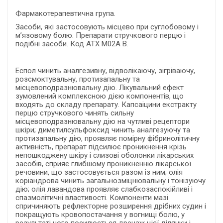
Фармакотерапевтична група.
Засоби, які застосовують місцево при суглобовому і
м’язовому болю. Препарати стручкового перцю і
подібні засоби. Код АТХ М02А В.
Еспол чинить аналгезивну, відволікаючу, зігріваючу,
розсмоктувальну, протизапальну та
місцевоподразнювальну дію. Лікувальний ефект
зумовлений комплексною дією компонентів, що
входять до складу препарату. Капсаіцини екстракту
перцю стручкового чинять сильну
місцевоподразнювальну дію на чутливі рецептори
шкіри; диметилсульфоксид чинить аналгезуючу та
протизапальну дію, проявляє помірну фібринолітичну
активність, препарат підсилює проникнення крізь
непошкоджену шкіру і слизові оболонки лікарських
засобів, сприяє глибшому проникненню лікарської
речовини, що застосовується разом із ним; олія
коріандрова чинить загальнозміцнювальну і тонізуючу
дію; олія лавандова проявляє слабкозаспокійливі і
спазмолітичні властивості. Компоненти мазі
спричиняють рефлекторне розширення дрібних судин і
покращують кровопостачання у вогнищі болю, у