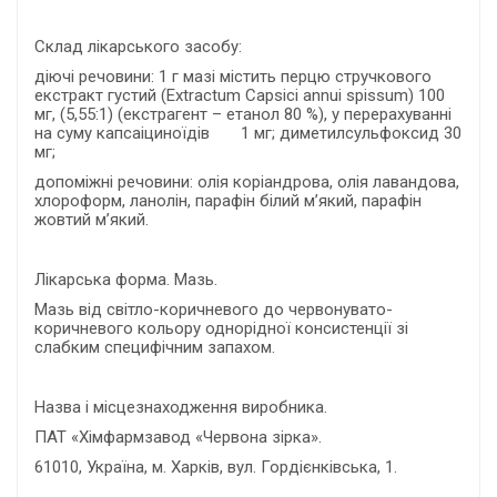
Склад лікарського засобу:
діючі речовини: 1 г мазі містить перцю стручкового
екстракт густий (Extractum Capsici annui spissum) 100
мг, (5,55:1) (екстрагент – етанол 80 %), у перерахуванні
на суму капсаіциноїдів 1 мг; диметилсульфоксид 30
мг;
допоміжні речовини: олія коріандрова, олія лавандова,
хлороформ, ланолін, парафін білий м’який, парафін
жовтий м’який.
Лікарська форма. Мазь.
Мазь від світло-коричневого до червонувато-
коричневого кольору однорідної консистенції зі
слабким специфічним запахом.
Назва і місцезнаходження виробника.
ПАТ «Хімфармзавод «Червона зірка».
61010, Україна, м. Харків, вул. Гордієнківська, 1.