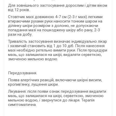
Для зовнішнього застосування дорослим і дітям віком
від 12 років.
Стовпчик мазі довжиною 4-7 см (2-3 г мазі) легкими
втираючими рухами руки наносити тонким шаром на
ділянку шкіри розміром з долоню, не допускаючи
попадання мазі на пошкоджену шкіру або рану, 2-3
рази на добу.
Тривалість застосування визначає індивідуально лікар
і зазвичай становить від 1 до 10 діб. Після нанесення
мазі необхідно ретельно вимити руки. Після процедури
мазь, що залишилася на шкірі, видаляти серветкою,
змоченою мильною водою.
Передозування.
Поява алергічних реакцій, включаючи шкірні висипи,
кропив'янку, лущення шкіри.
Лікування: після появи ознак передозування видалити
мазь, що залишилася на шкірі, серветкою, змоченою
мильною водою, і звернутися до лікаря. Терапія
симптоматична.