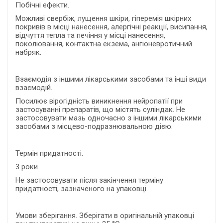
Побічні ефекти.
Можливі свербіж, лущення шкіри, гіперемія шкірних
покривів в місці нанесення, алергічні реакції, висипання,
відчуття тепла та печіння у місці нанесення,
поколювання, контактна екзема, ангіоневротичний
набряк.
Взаємодія з іншими лікарськими засобами та інші види
взаємодій.
Посилює вірогідність виникнення нейропатії при
застосуванні препаратів, що містять суліндак. Не
застосовувати мазь одночасно з іншими лікарськими
засобами з місцево-подразнювальною дією.
Термін придатності.
3 роки.
Не застосовувати після закінчення терміну
придатності, зазначеного на упаковці.
Умови зберігання. Зберігати в оригінальній упаковці