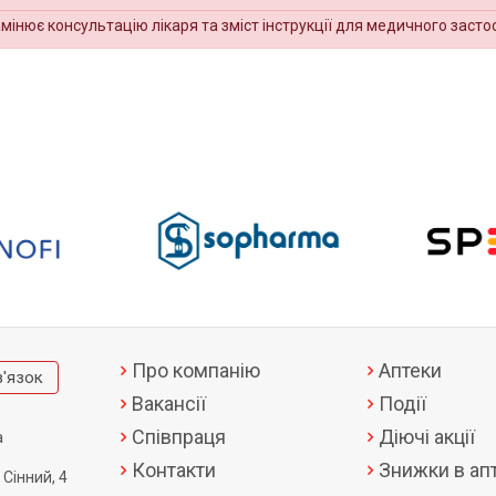
амінює консультацію лікаря та зміст інструкції для медичного засто
Про компанію
Аптеки
в'язок
Вакансії
Події
Співпраця
Діючі акції
а
Контакти
Знижки в апт
 Сінний, 4