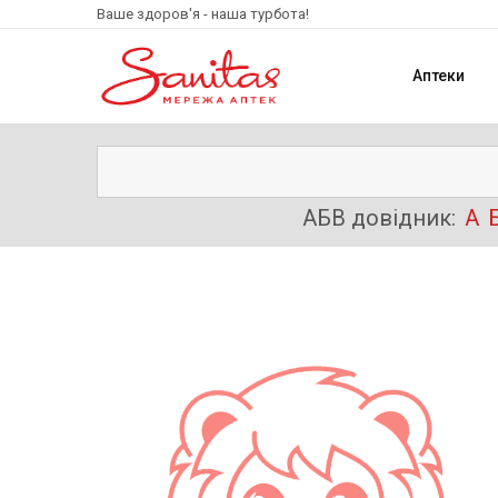
Ваше здоров'я - наша турбота!
Аптеки
АБВ довідник:
А