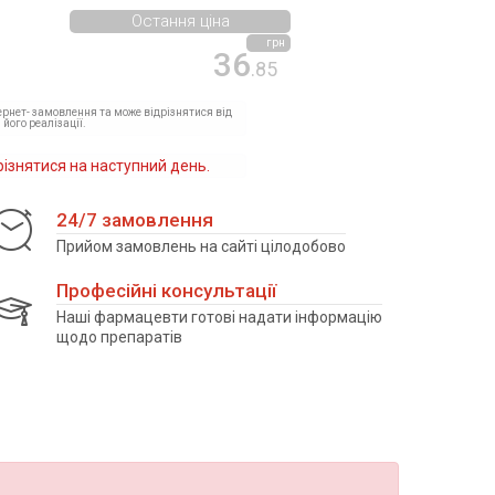
Остання ціна
грн
36
.85
тернет- замовлення та може відрізнятися від
 його реалізації.
різнятися на наступний день.
24/7 замовлення
Прийом замовлень на сайті цілодобово
Професійні консультації
Наші фармацевти готові надати інформацію
щодо препаратів