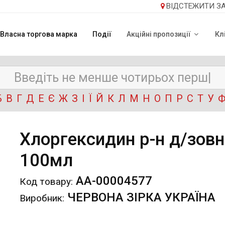
ВІДСТЕЖИТИ З
Власна торгова марка
Події
Акційні пропозиції
Кл
Б
В
Г
Д
Е
Є
Ж
З
І
Ї
Й
К
Л
М
Н
О
П
Р
С
Т
У
Хлоргексидин р-н д/зовн.
100мл
АА-00004577
Код товару:
ЧЕРВОНА ЗІРКА УКРАЇНА
Виробник: