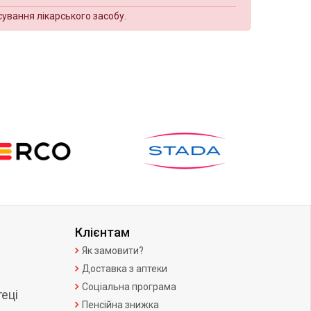
сування лікарського засобу.
Клієнтам
Як замовити?
Доставка з аптеки
Соціальна програма
еці
Пенсійна знижка