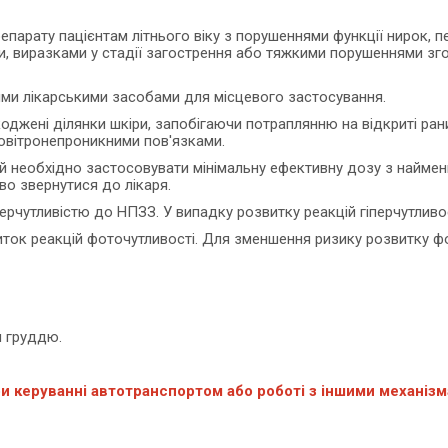
епарату пацієнтам літнього віку з порушеннями функції нирок, п
 виразками у стадії загострення або тяжкими порушеннями згор
ими лікарськими засобами для місцевого застосування.
джені ділянки шкіри, запобігаючи потраплянню на відкриті рани
повітронепроникними пов'язками.
й необхідно застосовувати мінімальну ефективну дозу з наймен
во звернутися до лікаря.
ерчутливістю до НПЗЗ. У випадку розвитку реакцій гіперчутливос
ток реакцій фоточутливості. Для зменшення ризику розвитку ф
я груддю.
ри керуванні автотранспортом або роботі з іншими механізм