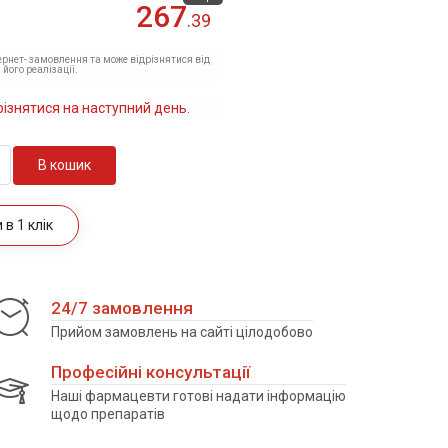
267
.39
тернет- замовлення та може відрізнятися від
 його реалізації.
різнятися на наступний день.
В кошик
в 1 клік
24/7 замовлення
Прийом замовлень на сайті цілодобово
Професійні консультації
Наші фармацевти готові надати інформацію
щодо препаратів