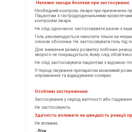
Належні заходи безпеки при застосуванні.
Необхідний контроль лікаря при призначенні пр
Пацієнтам з гастродуоденальними кровотечами,
контролем лікаря.
Не слід одночасно застосовувати разом з інш
Гель рекомендується наносити тільки на неушко
слизові оболонки. Не застосовувати гель під 
Для зниження ризику розвитку побічних реакці
хворого не покращується, йому слід обов’язко
Не слід застосовувати пацієнтам з відомою гіп
У період лікування препаратом можливий розви
опромінення та відвідування солярію.
Особливі застереження.
Застосування у період вагітності або годуванн
Не застосовують.
Здатність впливати на швидкість реакції п
Не впливає.
Діти.