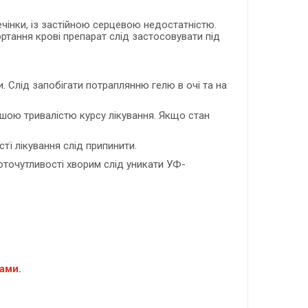
ечінки, із застійною серцевою недостатністю.
тання крові препарат слід застосовувати під
. Слід запобігати потраплянню гелю в очі та на
шою тривалістю курсу лікування. Якщо стан
тї лікування слід припинити.
оточутливості хворим слід уникати УФ-
ами.