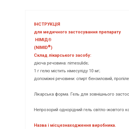
ІНСТРУКЦІЯ
для медичного застосування препарату
НІМІД®
®
(NIMID
)
Склад лікарського засобу:
діюча речовина: nimesulide;
1 г гелю містить німесуліду 10 мг;
допоміжні речовини: спирт бензиловий, пропіл
Лікарська форма. Гель для зовнішнього застос
Непрозорий однорідний гель світло-жовтого к
Назва і місцезнаходження виробника.