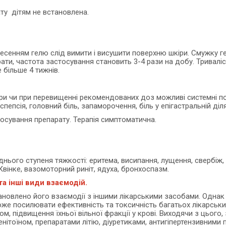
ту дітям не встановлена.
сенням гелю слід вимити і висушити поверхню шкіри. Смужку 
рати, частота застосування становить 3-4 рази на добу. Триваліс
 більше 4 тижнів.
ри чи при перевищенні рекомендованих доз можливі системні поб
пепсія, головний біль, запаморочення, біль у епігастральній діля
осування препарату. Терапія симптоматична.
ього ступеня тяжкості: еритема, висипання, лущення, свербіж, ал
 Квінке, вазомоторний риніт, ядуха, бронхоспазм.
а інші види взаємодій.
тановлено його взаємодії з іншими лікарськими засобами. Одна
же посилювати ефективність та токсичність багатьох лікарських
ном, підвищення їхньої вільної фракції у крові. Виходячи з цьог
нітоїном, препаратами літію, діуретиками, антигіпертензивними