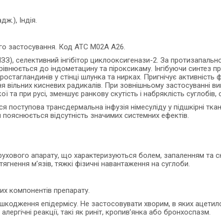
дж.), Індія.
го застосування. Код АТС М02А А26.
ЗЗ), селективний інгібітор циклооксигенази-2. За протизапально
рівнюється до індометацину та піроксикаму. Інгібуючи синтез пр
ростагландинів у стінці шлунка та нирках. Пригнічує активність 
ення вільних кисневих радикалів. При зовнішньому застосуванні 
ої та при русі, зменшує ранкову скутість і набряклість суглобів,
я поступова трансдермальна інфузія німесуліду у підшкірні ткан
м пояснюється відсутність значимих системних ефектів.
рухового апарату, що характеризуються болем, запаленням та скут
ягнення м’язів, тяжкі фізичні навантаження на суглоби.
их компонентів препарату.
шкодження епідермісу. Не застосовувати хворим, в яких ацетилс
лергічні реакції, такі як риніт, кропив’янка або бронхоспазм.