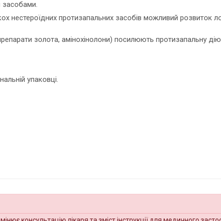
и засобами.
кох нестероїдних протизапальних засобів можливий розвиток ло
репарати золота, амінохінолони) посилюють протизапальну дію 
нальній упаковці.
амінює консультацію лікаря та зміст інструкції для медичного засто