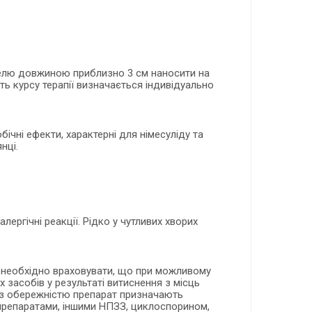
гелю довжиною приблизно 3 см наносити на
ть курсу терапії визначається індивідуально
ічні ефекти, характерні для німесуліду та
нці.
ергічні реакції. Рідко у чутливих хворих
к необхідно враховувати, що при можливому
 засобів у результаті витиснення з місць
о, з обережністю препарат призначають
 препаратами, іншими НПЗЗ, циклоспорином,