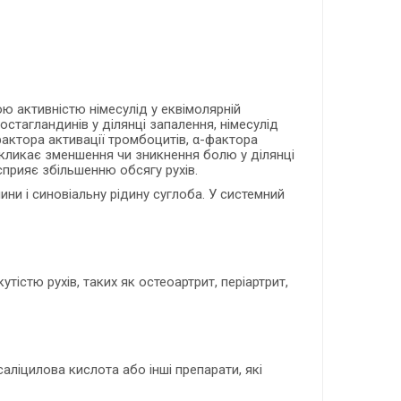
ю активністю німесулід у еквімолярній
остагландинів у ділянці запалення, німесулід
фактора активації тромбоцитів, α-фактора
викликає зменшення чи зникнення болю у ділянці
 сприяє збільшенню обсягу рухів.
ини і синовіальну рідину суглоба. У системний
істю рухів, таких як остеоартрит, періартрит,
аліцилова кислота або інші препарати, які