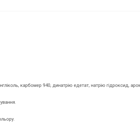
енгліколь, карбомер 940, динатрію едетат, натрію гідроксид, а
ування.
ольору.