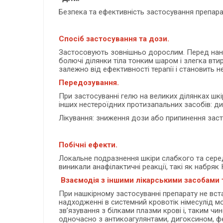
Безпека та ефективність застосування препара
Спосіб застосування та дози.
Застосовують зовнішньо дорослим. Перед нане
болючі ділянки тіла тонким шаром і злегка вти
залежно від ефективності терапії і становить не
Передозування.
При застосуванні гелю на великих ділянках шкі
інших нестероїдних протизапальних засобів: дис
Лікування: зниження дози або припинення заст
Побічні ефекти.
Локальне подразнення шкіри слабкого та середн
виникали анафілактичні реакції, такі як набряк
Взаємодія з іншими лікарськими засобами т
При нашкірному застосуванні препарату не вс
надходженні в системний кровотік німесулід мо
зв’язування з білками плазми крові і, таким чи
одночасно з антикоагулянтами, дигоксином, фе