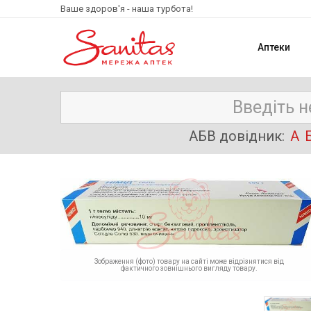
Ваше здоров'я - наша турбота!
Аптеки
АБВ довідник:
А
Зображення (фото) товару на сайті може відрізнятися від
фактичного зовнішнього вигляду товару.