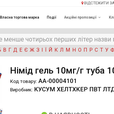
ВІДСТЕЖИТИ З
Власна торгова марка
Події
Акційні пропозиції
Кл
Б
В
Г
Д
Е
Є
Ж
З
І
Ї
Й
К
Л
М
Н
О
П
Р
С
Т
У
Німід гель 10мг/г туба 1
АА-00004101
Код товару:
КУСУМ ХЕЛТХКЕР ПВТ ЛТД,
Виробник: