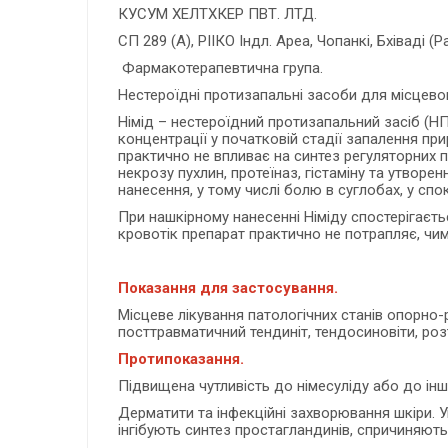
КУСУМ ХЕЛТХКЕР ПВТ. ЛТД.
СП 289 (А), РІІКО Індл. Ареа, Чопанкі, Бхіваді (Ра
Фармакотерапевтична група.
Нестероїдні протизапальні засоби для місцево
Німід – нестероїдний протизапальний засіб (НП
концентрації у початковій стадії запалення при
практично не впливає на синтез регуляторних п
некрозу пухлин, протеїназ, гістаміну та утвор
нанесення, у тому числі болю в суглобах, у спок
При нашкірному нанесенні Німіду спостерігаєтьс
кровотік препарат практично не потрапляє, чи
Показання для застосування.
Місцеве лікування патологічних станів опорно-
посттравматичний тендиніт, тендосиновіти, розт
Протипоказання.
Підвищена чутливість до німесуліду або до інш
Дерматити та інфекційні захворювання шкіри. У
інгібують синтез простагландинів, спричиняють а