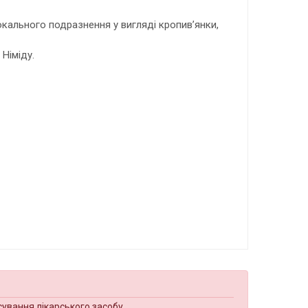
кального подразнення у вигляді кропив’янки,
Німіду.
сування лікарського засобу.