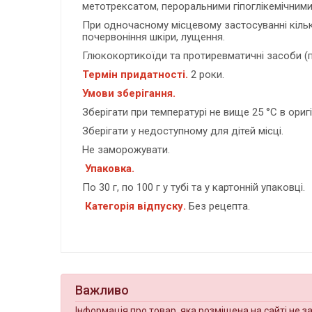
метотрексатом, пероральними гіпоглікемічним
При одночасному місцевому застосуванні кіль
почервоніння шкіри, лущення.
Глюкокортикоїди та протиревматичні засоби (п
Термін придатності.
2 роки.
Умови зберігання.
Зберігати при температурі не вище 25 °С в оригі
Зберігати у недоступному для дітей місці.
Не заморожувати.
Упаковка.
По 30 г, по 100 г у тубі та у картонній упаковці.
Категорія відпуску.
Без рецепта.
Важливо
Інформація про товар, яка розміщена на сайті не з