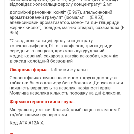
3
відповідає холекальциферолу концентрату* 2 мг;
допоміжні речовини: ксиліт (Е 967), апельсиновий
ароматизований гранулят (ізомальт (Е 953),
апельсиновий ароматизатор, моно- та ди- гліцериди
жирних кислот), повідон, магнію стеарат, сахаралоза (Е
955).
*Склад холекальциферолу концентрату:
холекальциферол, DL-ɑ-токоферол, тригліцериди
середнього ланцюга, крохмаль кукурудзяний
модифікований, сахароза, натрію аскорбат, кремнію
діоксид колоїдний безводний.
Лікарська форма.
Таблетки жувальні.
Основні фізико-хімічні властивості: круглі двоопуклі
таблетки білого кольору без оболонки. Допускається
наявність вкраплень та невеликі нерівності країв.
Можлива невелика кількість порошку на дні флакона.
Фармакотерапевтична група.
Мінеральні домішки. Кальцій, комбінації з вітаміном D
та/або іншими препаратами.
Код АТХ А12А Х.