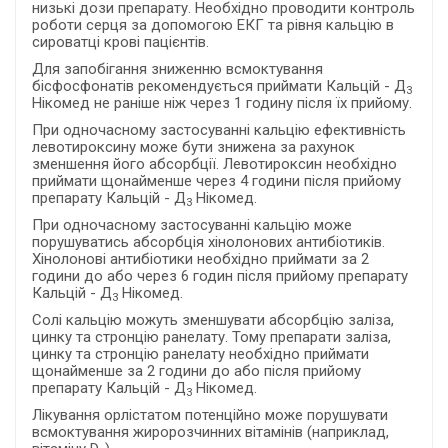
низькі дози препарату. Необхідно проводити контроль
роботи серця за допомогою ЕКГ та рівня кальцію в
сироватці крові пацієнтів.
Для запобігання зниженню всмоктування
бісфосфонатів рекомендується приймати Кальцій - Д
3
Нікомед не раніше ніж через 1 годину після їх прийому.
При одночасному застосуванні кальцію ефективність
левотироксину може бути знижена за рахунок
зменшення його абсорбції. Левотироксин необхідно
приймати щонайменше через 4 години після прийому
препарату Кальцій - Д
Нікомед.
3
При одночасному застосуванні кальцію може
порушуватись абсорбція хінолонових антибіотиків.
Хінолонові антибіотики необхідно приймати за 2
години до або через 6 годин після прийому препарату
Кальцій - Д
Нікомед.
3
Солі кальцію можуть зменшувати абсорбцію заліза,
цинку та стронцію ранелату. Тому препарати заліза,
цинку та стронцію ранелату необхідно приймати
щонайменше за 2 години до або після прийому
препарату Кальцій - Д
Нікомед.
3
Лікування орлістатом потенційно може порушувати
всмоктування жиророзчинних вітамінів (наприклад,