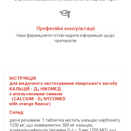
Професійні консультації
Наші фармацевти готові надати інформацію щодо
препаратів
ІНСТРУКЦІЯ
для медичного застосування лікарського засобу
КАЛЬЦІЙ - Д
НІКОМЕД
3
з апельсиновим смаком
(CALCIUM - D
NYCOMED
3
with orange flavour)
С
клад:
діючі речовини: 1 таблетка містить кальцію карбонату
1250 мг, що еквівалентно 500 мг кальцію,
холекальциферолу (вітаміну D
) – 5 мкг (200 МО), що