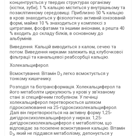
концентрується у твердих структурах організму
(кістки, зуби); 1 % кальцію міститься у внутрішньому та
позаклітинному середовищі. Приблизно 50 % кальцію
в крові знаходиться у фізіологічно активній іонізованій
формі, майже 10 % знаходиться у комплексі з
цитратами, фосфатами та іншими аніонами, а решта 40
% входить до складу білків, в основному до
альбумінів.
Виведення. Кальцій виводиться з калом, сечею та
потом. Виведення нирками залежить від клубочкової
фільтрації та канальцевої реабсорбції кальцію.
Холекальциферол.
Всмоктування. Вітамін D
легко всмоктується у
3
тонкому кишечнику.
Розподіл та біотрансформація. Холекальциферол та
його метаболіти циркулюють у крові у зв’язаному
стані зі специфічним глобуліном. У печінці
холекальциферол перетворюється шляхом
гідроксилювання на 25-гідроксихолекальциферол.
Далі він перетворюється на активну форму 1,25-
дигідроксихолекальциферол у нирках. 1,25-
дигідроксихолекальциферол є метаболітом, що
відповідає за посилене всмоктування кальцію. Вітамін
D
, який не піддався метаболізму, депонується у
3