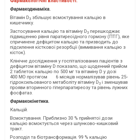
Фармакологічні властивості.
Фармакодинаміка.
Вітамін D
збільшує всмоктування кальцію в
3
кишечнику.
Застосування кальцію та вітаміну D
перешкоджає
3
підвищенню рівня паратиреоїдного гормону (ПТГ), яке
спричинене дефіцитом кальцію та призводить до
підсилення кісткової резорбції (вимивання кальцію з
кісток).
Клінічне дослідження у госпіталізованих пацієнтів з
дефіцитом вітаміну D показало, що щоденний прийом
2 таблеток кальцію по 500 мг та вітаміну D у дозі
400 МО протягом 6 місяців нормалізував рівень 25-
гідроксильованого метаболіту вітаміну D
і зменшував
3
прояви вторинного гіперпаратиреозу та рівень лужних
фосфатаз.
Фармакокінетика.
Кальцій.
Всмоктування. Приблизно 30 % прийнятої дози
кальцію всмоктується через шлунково-кишковий
тракт.
Розподіл та біотрансформація. 99 % кальцію