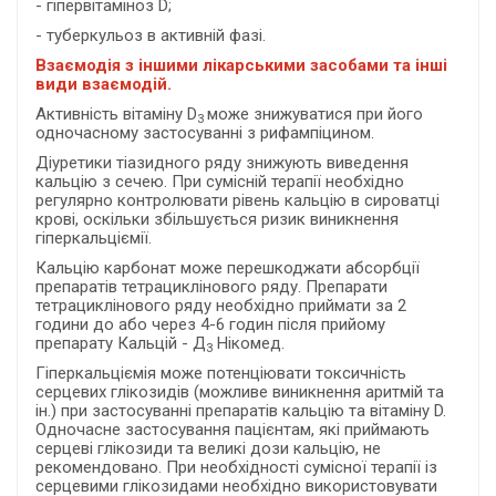
- гіпервітаміноз D;
- туберкульоз в активній фазі.
Взаємодія з іншими лікарськими засобами та інші
види взаємодій.
Активність вітаміну D
може знижуватися при його
3
одночасному застосуванні з рифампіцином.
Діуретики тіазидного ряду знижують виведення
кальцію з сечею. При сумісній терапії необхідно
регулярно контролювати рівень кальцію в сироватці
крові, оскільки збільшується ризик виникнення
гіперкальціємії.
Кальцію карбонат може перешкоджати абсорбції
препаратів тетрациклінового ряду. Препарати
тетрациклінового ряду необхідно приймати за 2
години до або через 4-6 годин після прийому
препарату Кальцій - Д
Нікомед.
3
Гіперкальціємія може потенціювати токсичність
серцевих глікозидів (можливе виникнення аритмій та
ін.) при застосуванні препаратів кальцію та вітаміну D.
Одночасне застосування пацієнтам, які приймають
серцеві глікозиди та великі дози кальцію, не
рекомендовано. При необхідності сумісної терапії із
серцевими глікозидами необхідно використовувати