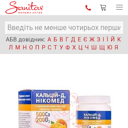
АБВ довідник:
А
Б
В
Г
Д
Е
Є
Ж
З
І
Ї
Й
К
Л
М
Н
О
П
Р
С
Т
У
Ф
Х
Ц
Ч
Ш
Щ
Ю
Я