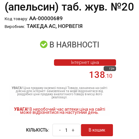
(апельсин) таб. жув. №20
АА-00000689
Код товару:
ТАКЕДА АС, НОРВЕГІЯ
Виробник:
В НАЯВНОСТІ
Інтернет ціна
грн
138
.10
УВАГА!
Ціна продажу окремої позиції Товару, зазначена на сайті
дійсна для інтернет- замовлення та може відрізнятися від
роздрібної ціни продажу аналогічного Товару в місці його
реалізації.
УВАГА!
В неробочий час аптеки ціна на сайті
може відрізнятися на наступний день.
-
+
В кошик
КІЛЬКІСТЬ: