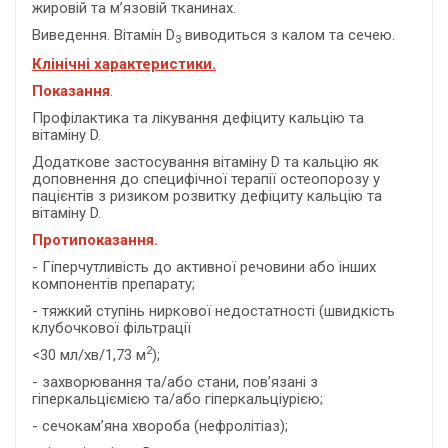
жировій та м’язовій тканинах.
Виведення. Вітамін D
виводиться з калом та сечею.
3
К
лінічні характеристики.
Показання
.
Профілактика та лікування дефіциту кальцію та
вітаміну D.
Додаткове застосування вітаміну D та кальцію як
доповнення до специфічної терапії остеопорозу у
пацієнтів з ризиком розвитку дефіциту кальцію та
вітаміну D.
П
ротипоказання.
- Гіперчутливість до активної речовини або інших
компонентів препарату;
- тяжкий ступінь ниркової недостатності (швидкість
клубочкової фільтрації
2
<30 мл/хв/1,73 м
);
- захворювання та/або стани, пов’язані з
гіперкальціємією та/або гіперкальціурією;
- сечокам’яна хвороба (нефролітіаз);