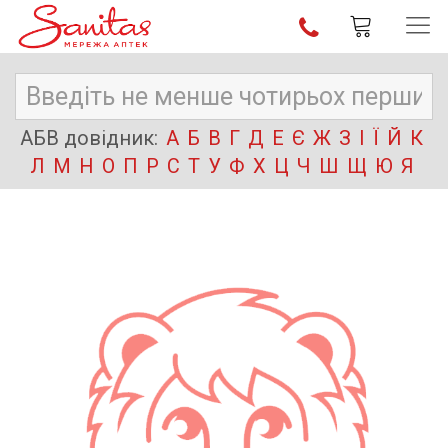
АБВ довідник:
А
Б
В
Г
Д
Е
Є
Ж
З
І
Ї
Й
К
Л
М
Н
О
П
Р
С
Т
У
Ф
Х
Ц
Ч
Ш
Щ
Ю
Я