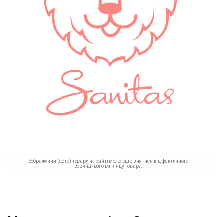
Зображення (фото) товару на сайті може відрізнятися від фактичного
зовнішнього вигляду товару.