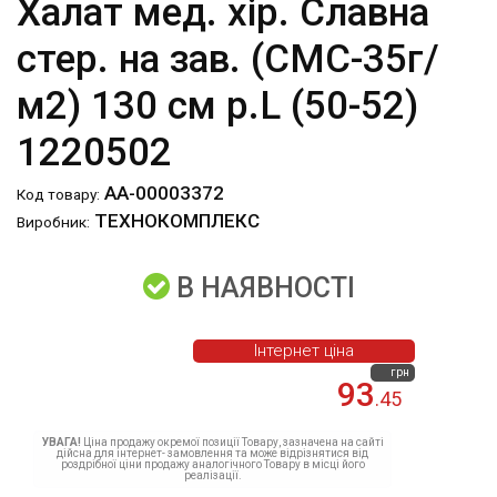
Халат мед. хір. Славна
стер. на зав. (СМС-35г/
м2) 130 см р.L (50-52)
1220502
АА-00003372
Код товару:
ТЕХНОКОМПЛЕКС
Виробник:
В НАЯВНОСТІ
Інтернет ціна
грн
93
.45
УВАГА!
Ціна продажу окремої позиції Товару, зазначена на сайті
дійсна для інтернет- замовлення та може відрізнятися від
роздрібної ціни продажу аналогічного Товару в місці його
реалізації.