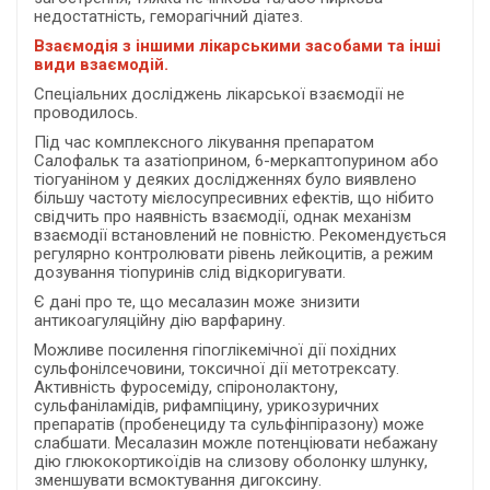
недостатність, геморагічний діатез.
Взаємодія з іншими лікарськими засобами та інші
види взаємодій.
Спеціальних досліджень лікарської взаємодії не
проводилось.
Під час комплексного лікування препаратом
Салофальк та азатіоприном, 6-меркаптопурином або
тіогуаніном у деяких дослідженнях було виявлено
більшу частоту мієлосупресивних ефектів, що нібито
свідчить про наявність взаємодії, однак механізм
взаємодії встановлений не повністю. Рекомендується
регулярно контролювати рівень лейкоцитів, а режим
дозування тіопуринів слід відкоригувати.
Є дані про те, що месалазин може знизити
антикоагуляційну дію варфарину.
Можливе посилення гіпоглікемічної дії похідних
сульфонілсечовини, токсичної дії метотрексату.
Активність фуросеміду, спіронолактону,
сульфаніламідів, рифампіцину, урикозуричних
препаратів (пробенециду та сульфінпіразону) може
слабшати. Месалазин можле потенціювати небажану
дію глюкокортикоїдів на слизову оболонку шлунку,
зменшувати всмоктування дигоксину.