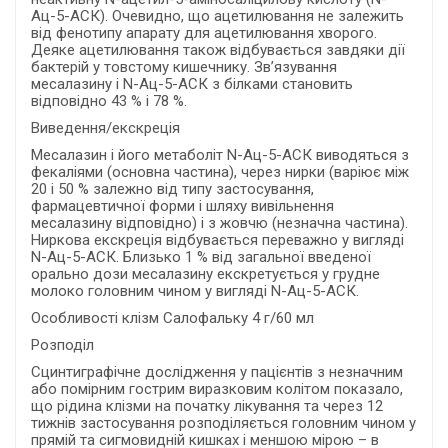
Aц-5-АСК). Очевидно, що ацетилювання не залежить
від фенотипу апарату для ацетилювання хворого.
Деяке ацетилювання також відбувається завдяки дії
бактерій у товстому кишечнику. Зв’язування
месалазину і N-Aц-5-АСК з білками становить
відповідно 43 % і 78 %.
Виведення/екскреція
Месалазин і його метаболіт N-Aц-5-АСК виводяться з
фекаліями (основна частина), через нирки (варіює між
20 і 50 % залежно від типу застосування,
фармацевтичної форми і шляху вивільнення
месалазину відповідно) і з жовчю (незначна частина).
Ниркова екскреція відбувається переважно у вигляді
N-Aц-5-АСК. Близько 1 % від загальної введеної
орально дози месалазину екскретується у грудне
молоко головним чином у вигляді N-Aц-5-АСК.
Особливості клізм Салофальку 4 г/60 мл
Розподіл
Сцинтиграфічне дослідження у пацієнтів з незначним
або помірним гострим виразковим колітом показало,
що рідина клізми на початку лікування та через 12
тижнів застосування розподіляється головним чином у
прямій та сигмовидній кишках і меншою мірою – в