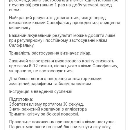
рекомендовано застосовувати вміст однієї клізми (60
г суспензії) ректально 1 раз на добу увечері, перед
сном.
Найкращий результат досягається, якщо перед
вживанням клізми Салофальку проводиться очищення
кишечнику.
Бажаний лікувальний результат можна досягти лише
при регулярному і постійному застосуванні клізм
Салофальку.
Тривалість застосування визначає лікар.
Зазвичай загострення виразкового коліту стихають
протягом 8-12 тижнів; після цього клізми Салофальку,
як правило, не застосовуються.
Для більш легкого введення аплікатор клізми
змащений парафіном та білим вазеліном.
Інструкція з введення суспензії
Підготовка:
Збовтати клізму протягом 30 секунд.
Зняти захисний ковпачок з аплікатора.
Тримати клізму за бокові поверхні.
Правильне положення при введенні клізми наступне:
Пацієнт має лягти на лівий бік і витягнути ліву ногу,