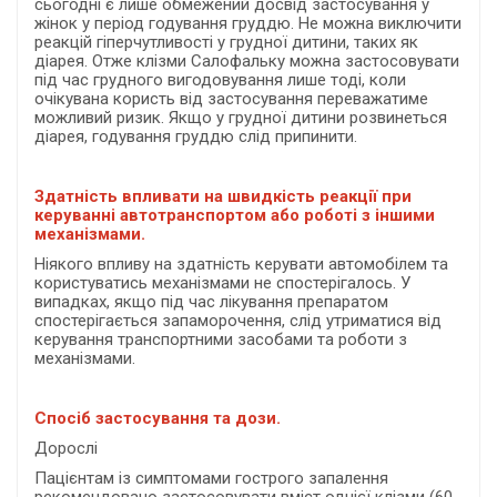
сьогодні є лише обмежений досвід застосування у
жінок у період годування груддю. Не можна виключити
реакцій гіперчутливості у грудної дитини, таких як
діарея. Отже клізми Салофальку можна застосовувати
під час грудного вигодовування лише тоді, коли
очікувана користь від застосування переважатиме
можливий ризик. Якщо у грудної дитини розвинеться
діарея, годування груддю слід припинити.
Здатність впливати на швидкість реакції при
керуванні автотранспортом або роботі з іншими
механізмами.
Ніякого впливу на здатність керувати автомобілем та
користуватись механізмами не спостерігалось. У
випадках, якщо під час лікування препаратом
спостерігається запаморочення, слід утриматися від
керування транспортними засобами та роботи з
механізмами.
Спосіб застосування та дози.
Дорослі
Пацієнтам із симптомами гострого запалення