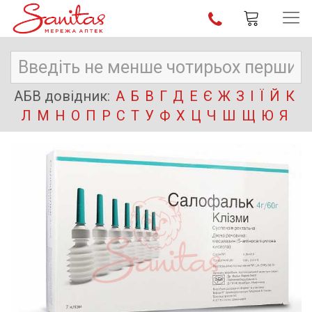
АБВ довідник:
А
Б
В
Г
Д
Е
Є
Ж
З
І
Ї
Й
К
Л
М
Н
О
П
Р
С
Т
У
Ф
Х
Ц
Ч
Ш
Щ
Ю
Я