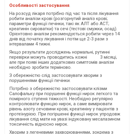
Особливості застосування
.
На розсуд лікаря потрібно під час та після лікування
робити аналізи крові (розгорнутий аналіз крові;
параметри функції печінки, такі як АЛТ або АСТ;
креатинін сироватки) та сечі (тестові смужки, осад).
Орієнтовно аналізи рекомендується робити через 14
днів від початку лікування і потім ще 2-3 рази з
інтервалами 4 тижні.
Якщо результати досліджень нормальні, рутинні
перевірки можуть проводитись кожні 3 місяці,
але при появі інших додаткових симптомів аналізи
необхідно зробити терміново.
З обережністю слід застосовувати хворим з
порушеннями функції печінки.
Потрібно з обережністю застосовувати клізми
Салофальку при порушенні функції нирок легкого та
помірного ступеня тяжкості. Необхідно регулярно
контролювати функцію нирок, а саме вимірювати
рівень азоту сечовини крові, креатиніну у пацієнтів з
протеїнурією. При погіршенні функції нирок упродовж
лікування слід мати на увазі індуковану месалазином
токсичність відносно нирок.
Хворим з легеневими захворюваннями, зокрема з