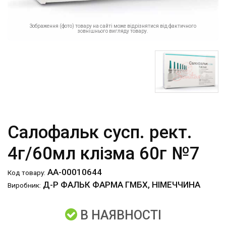
Зображення (фото) товару на сайті може відрізнятися від фактичного
зовнішнього вигляду товару.
Салофальк сусп. рект.
4г/60мл клізма 60г №7
АА-00010644
Код товару:
Д-Р ФАЛЬК ФАРМА ГМБХ, НІМЕЧЧИНА
Виробник:
В НАЯВНОСТІ