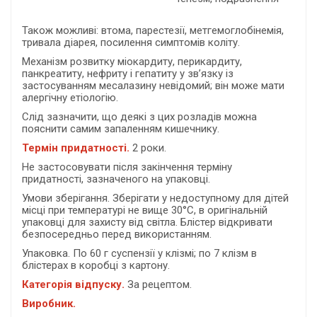
Також можливі: втома, парестезії, метгемоглобінемія,
тривала діарея, посилення симптомів коліту.
Механізм розвитку міокардиту, перикардиту,
панкреатиту, нефриту і гепатиту у зв’язку із
застосуванням месалазину невідомий; він може мати
алергічну етіологію.
Слід зазначити, що деякі з цих розладів можна
пояснити самим запаленням кишечнику.
Термін придатності.
2 роки.
Не застосовувати після закінчення терміну
придатності, зазначеного на упаковці.
Умови зберігання. Зберігати у недоступному для дітей
місці при температурі не вище 30°С, в оригінальній
упаковці для захисту від світла. Блістер відкривати
безпосередньо перед використанням.
Упаковка. По 60 г суспензії у клізмі; по 7 клізм в
блістерах в коробці з картону.
Категорія відпуску.
За рецептом.
Виробник.