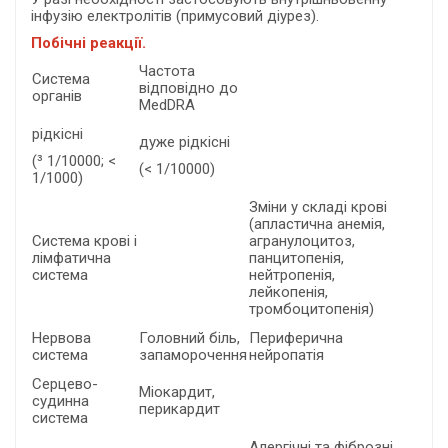
інфузію електролітів (примусовий діурез).
Побічні реакції.
Частота
Система
відповідно до
органів
MedDRA
рідкісні
дуже рідкісні
(³ 1/10000; <
(< 1/10000)
1/1000)
Зміни у складі крові
(апластична анемія,
Система крові і
агранулоцитоз,
лімфатична
панцитопенія,
система
нейтропенія,
лейкопенія,
тромбоцитопенія)
Нервова
Головний біль,
Периферична
система
запаморочення
нейропатія
Серцево-
Міокардит,
судинна
перикардит
система
Алергічні та фіброзні