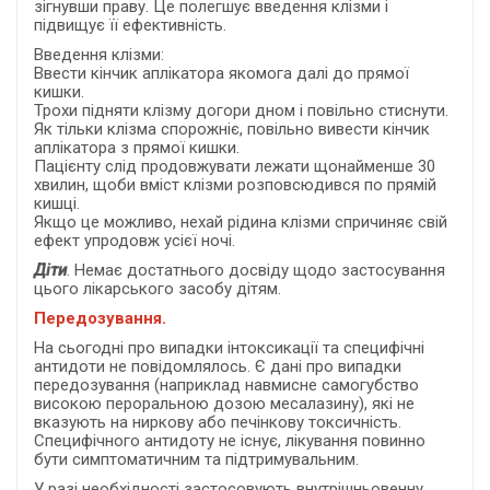
зігнувши праву. Це полегшує введення клізми і
підвищує її ефективність.
Введення клізми:
Ввести кінчик аплікатора якомога далі до прямої
кишки.
Трохи підняти клізму догори дном і повільно стиснути.
Як тільки клізма спорожніє, повільно вивести кінчик
аплікатора з прямої кишки.
Пацієнту слід продовжувати лежати щонайменше 30
хвилин, щоби вміст клізми розповсюдився по прямій
кишці.
Якщо це можливо, нехай рідина клізми спричиняє свій
ефект упродовж усієї ночі.
Діти
. Немає достатнього досвіду щодо застосування
цього лікарського засобу дітям.
Передозування.
На сьогодні про випадки інтоксикації та специфічні
антидоти не повідомлялось. Є дані про випадки
передозування (наприклад навмисне самогубство
високою пероральною дозою месалазину), які не
вказують на ниркову або печінкову токсичність.
Специфічного антидоту не існує, лікування повинно
бути симптоматичним та підтримувальним.
У разі необхідності застосовують внутрішньовенну