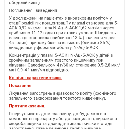
ободовій кишці.
Поглинання і виведення
У дослідженні на пацієнтах з виразковим колітом у
стадії ремісії пік концентрації у плазмі становив для 5-
АСК 0,92 мкг/мл і для N-Ац-5-АСК 1,62 мкг/мл через
приблизно 11-12 годин при сталих умовах. Швидкість
елімінації становила приблизно 13 % (значення через
45 годин), причому більша кількість (близько 85 %)
виводилась у формі метаболіту, N-Ац-5-АСК.
Концентрація у плазмі 5-АСК і N-Ац-5-АСК у дітей з
хронічним запаленням товстого кишечнику при
лікуванні Салофальком 4 г/60 мл становила 0,5-2,8 мкг/
мл і 0,9-4,1 мкг/мл відповідно.
Клінічні характеристики.
Показання.
Лікування загострень виразкового коліту (хронічного
запального захворювання товстого кишечнику).
Протипоказання.
Гіперчутливість до месалазину, до будь-якого з
компонентів препарату або до саліцилатів, виразкова
хвороба шлунка та дванадцятипалої кишки в стадії
загострення, тяжка печінкова та/або ниркова