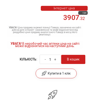
Інтернет ціна
грн
3907
.32
УВАГА!
Ціна продажу окремої позиції Товару, зазначена на сайті
дійсна для інтернет- замовлення та може відрізнятися від
роздрібної ціни продажу аналогічного Товару в місці його
реалізації.
УВАГА!
В неробочий час аптеки ціна на сайті
може відрізнятися на наступний день.
-
+
В кошик
КІЛЬКІСТЬ:
Купити в 1 клік