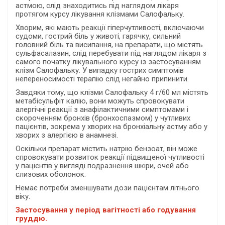
астмою, слід знаходитись під наглядом лікаря
протягом курсу лікування клізмами Салофальку.
Хворим, які мають реакції гіперчутливості, включаючи
судоми, гострий біль у животі, гарячку, сильний
головний біль та висипання, на препарати, що містять
сульфасалазин, слід перебувати під наглядом лікаря з
самого початку лікувального курсу із застосуванням
клізм Салофальку. У випадку гострих симптомів
непереносимості терапію слід негайно припинити.
Завдяки тому, що клізми Салофальку 4 г/60 мл містять
метабісульфіт калію, вони можуть спровокувати
алергічні реакції з анафілактичними симптомами і
скороченням бронхів (бронхоспазмом) у чутливих
пацієнтів, зокрема у хворих на бронхіальну астму або у
хворих з алергією в анамнезі.
Оскільки препарат містить натрію бензоат, він може
спровокувати розвиток реакції підвищеної чутливості
у пацієнтів у вигляді подразнення шкіри, очей або
слизових оболонок.
Немає потреби зменшувати дози пацієнтам літнього
віку.
Застосування у період вагітності або годування
груддю.