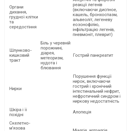
реакції легенів
Органи
(включаючи диспное,
дихання,
кашель, бронхоспазм,
грудної клітки
альвеоліт, легеневу
та
еозонофілію,
середостіння
інфільтрацію легенів,
пневмоніт, плеврит)
Біль у черевній
порожнині,
Шлунково-
діарея,
кишковий
Гострий панкреатит
метеоризм,
тракт
нудота і
блювання
Порушення функції
нирок, включаючи
гострий і хронічний
Нирки
інтестинальний нефрит,
нефротичний синдром і
ниркову недостатність
Шкіра і її
Алопеція
похідні
Скелетно-
м’язова
Міалгія, артралгія,