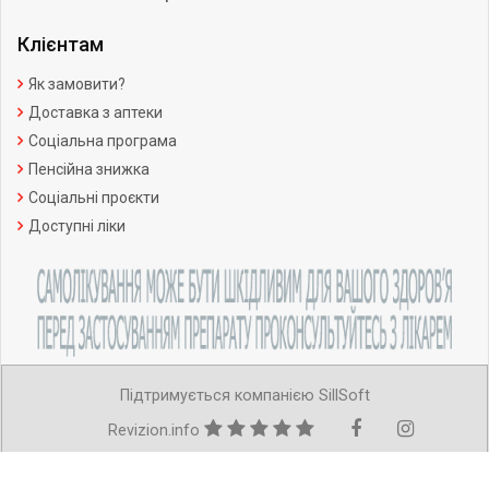
Клієнтам
Як замовити?
Доставка з аптеки
Соціальна програма
Пенсійна знижка
Соціальні проєкти
Доступні ліки
Підтримується компанією SillSoft
Revizion.info
Copyright ©Усі права захищено.
Ліцензія АВ №599221 від 11.07.2012р.