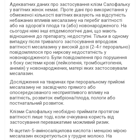
Адекватних даних про застосування клізм Салофальку
у вагітних жінок немає. Проте дані про використання у
обмеженої кількості вагітних вказують на відсутність
небажаних впливів месалазину на перебіг вагітності
або на здоров’я плода та (або) новонародженого. На
сьогодні ніякі інші епідеміологічні дані, що мають
відношення до препарату, недоступні. Тільки в одному
випадку після тривалого застосування впродовж
вагітності месалазину у високій дозі (2-4 г перорально)
повідомлялося про ниркову недостатність у
новонародженого. Були повідомлення про порушення
з боку системи крові (лейкопенія, тромбоцитопенія,
анемія) у новонароджених, матері яких застосовували
месалазин.
Дослідження на тваринах при пероральному прийомі
месалазину не засвідчило прямого або
опосередкованого несприятливого впливу на
вагітність, розвиток ембріона/плода, пологи або
постнатальний розвиток.
Клізми Салофальку необхідно приймати протягом
вагітності лише тоді, коли очікувана користь від
застосування переважатиме можливий ризик.
N-ацетил-5-аміносаліцилова кислота і меншою мірою
месалазин екскретуються у грудне молоко. На