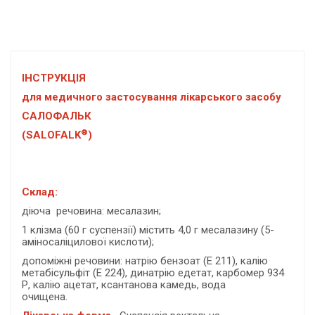
ІНСТРУКЦІЯ
для медичного застосування лікарського засобу
САЛОФАЛЬК
®
(SALOFALK
)
Склад:
діюча речовина: месалазин;
1 клізма (60 г суспензії) містить 4,0 г месалазину (5-
аміносаліцилової кислоти);
допоміжні речовини: натрію бензоат (Е 211), калію
метабісульфіт (Е 224), динатрію едетат, карбомер 934
Р, калію ацетат, ксантанова камедь, вода
очищена.