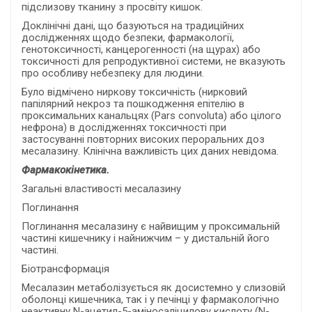
підслизову тканину з просвіту кишок.
Доклінічні дані, що базуються на традиційних
дослідженнях щодо безпеки, фармакології,
генотоксичності, канцерогенності (на щурах) або
токсичності для репродуктивної системи, не вказують
про особливу небезпеку для людини.
Було відмічено ниркову токсичність (нирковий
папілярний некроз та пошкодження епітелію в
проксимальних канальцях (Pars convoluta) або цілого
нефрона) в дослідженнях токсичності при
застосуванні повторних високих пероральних доз
месалазину. Клінічна важливість цих даних невідома.
Фармакокінетика.
Загальні властивості месалазину
Поглинання
Поглинання месалазину є найвищим у проксимальній
частині кишечнику і найнижчим – у дистальній його
частині.
Біотрансформація
Месалазин метаболізується як досистемно у слизовій
оболонці кишечника, так і у печінці у фармакологічно
неактивну N-ацетил-5-аміносаліцилову кислоту (N-