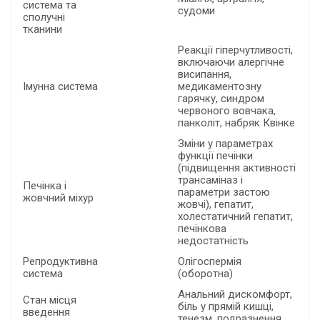
система та
судоми
сполучні
тканини
Реакції гіперчутливості,
включаючи алергічне
висипання,
Імунна система
медикаментозну
гарячку, синдром
червоного вовчака,
панколіт, набряк Квінке
Зміни у параметрах
функції печінки
(підвищення активності
трансаміназ і
Печінка і
параметри застою
жовчний міхур
жовчі), гепатит,
холестатичний гепатит,
печінкова
недостатність
Репродуктивна
Олігоспермія
система
(оборотна)
Анальний дискомфорт,
Стан місця
біль у прямій кишці,
введення
тенезм, подразнення