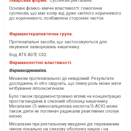
Лікарська форма.
Суспензія ректальна.
Основні фізико-хімічні властивості: гомогенна
суспензія, що має колір від дуже світлого коричневого
до коричневого, позбавлена сторонніх часток.
Фармакотерапевтична група.
Протизапальні засоби, що застосовуються для
лікування захворювань кишечнику.
Код АТХ А07Е С02.
Фармакологічні властивості.
Фармакодинаміка.
Механізм протизапальної дії невідомий. Результати
досліджень in vitro свідчать, що певну роль може мати
інгібування ліпооксигенази.
Було також продемонстровано вплив на концентрацію
простагландинів в слизовій оболонці кишечнику.
Месалазин (5-аміносаліцилова кислота/5-АСК) може
також діяти як поглинач радикалів реактивних сполук
кисню.
Месалазин при ректальному введенні діє переважним
чином локально на слизову оболонку кишок і на