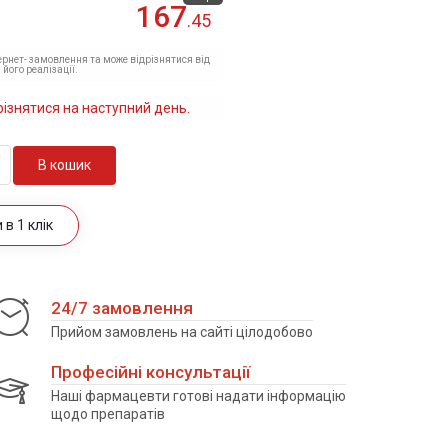
167
.45
тернет- замовлення та може відрізнятися від
 його реалізації.
різнятися на наступний день.
В кошик
в 1 клік
24/7 замовлення
Прийом замовлень на сайті цілодобово
Професійні консультації
Наші фармацевти готові надати інформацію
щодо препаратів