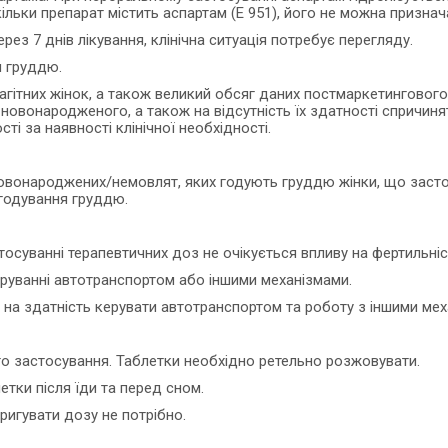
кільки препарат містить аспартам (Е 951), його не можна призна
ез 7 днів лікування, клінічна ситуація потребує перегляду.
я груддю.
вагітних жінок, а також великий обсяг даних постмаркетинговог
новонародженого, а також на відсутність їх здатності спричиня
ті за наявності клінічної необхідності.
овонароджених/немовлят, яких годують груддю жінки, що засто
 годування груддю.
тосуванні терапевтичних доз не очікується впливу на фертильні
еруванні автотранспортом або іншими механізмами.
 на здатність керувати автотранспортом та роботу з іншими ме
о застосування. Таблетки необхідно ретельно розжовувати.
летки після їди та перед сном.
коригувати дозу не потрібно.