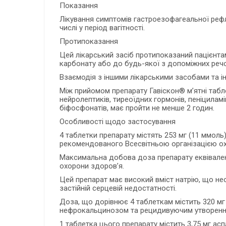
Показання
Лікування симптомів гастроезофагеальної рефл
числі у період вагітності.
Протипоказання
Цей лікарський засіб протипоказаний пацієнта
карбонату або до будь-якої з допоміжних реч
Взаємодія з іншими лікарськими засобами та ін
Між прийомом препарату Гавіскон® м’ятні табле
нейролептиків, тиреоїдних гормонів, пеніцилам
біфосфонатів, має пройти не менше 2 годин.
Особливості щодо застосування
4 таблетки препарату містять 253 мг (11 ммол
рекомендованого Всесвітньою організацією ох
Максимальна добова доза препарату еквівале
охорони здоров’я.
Цей препарат має високий вміст натрію, що не
застійній серцевій недостатності.
Доза, що дорівнює 4 таблеткам містить 320 мг 
нефрокальцинозом та рецидивуючим утворенням 
1 таблетка цього препарату містить 3,75 мг ас