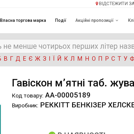
ВІДСТЕЖИТИ З
Власна торгова марка
Події
Акційні пропозиції
Кл
Б
В
Г
Д
Е
Є
Ж
З
І
Ї
Й
К
Л
М
Н
О
П
Р
С
Т
У
Гавіскон м’ятні таб. жув
АА-00005189
Код товару:
РЕККІТТ БЕНКІЗЕР ХЕЛСК
Виробник: