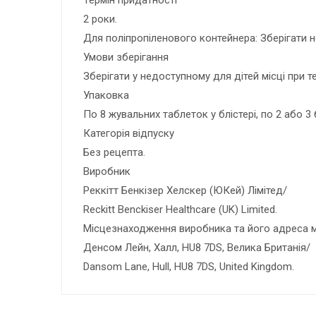
Термін придатності
2 роки.
Для поліпропіленового контейнера: Зберігати н
Умови зберігання
Зберігати у недоступному для дітей місці при т
Упаковка
По 8 жувальних таблеток у блістері, по 2 або 3
Категорія відпуску
Без рецепта.
Виробник
Реккітт Бенкізер Хелскер (ЮКей) Лімітед/
Reckitt Benckiser Healthcare (UK) Limited.
Місцезнаходження виробника та його адреса м
Денсом Лейн, Халл, HU8 7DS, Велика Британія/
Dansom Lane, Hull, HU8 7DS, United Kingdom.