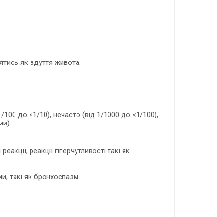
тись як здуття живота.
/100 до <1/10), нечасто (від 1/1000 до <1/100),
ми):
реакції, реакції гіперчутливості такі як
и, такі як бронхоспазм