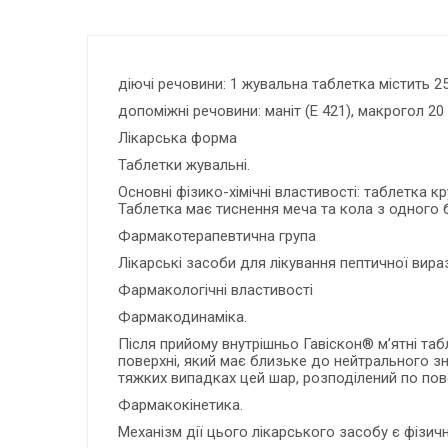
діючі речовини: 1 жувальна таблетка містить 25
допоміжні речовини: маніт (Е 421), макрогол 20
Лікарська форма
Таблетки жувальні.
Основні фізико-хімічні властивості: таблетка 
Таблетка має тиснення меча та кола з одного б
Фармакотерапевтична група
Лікарські засоби для лікування пептичної вир
Фармакологічні властивості
Фармакодинаміка.
Після прийому внутрішньо Гавіскон® м’ятні та
поверхні, який має близьке до нейтрального з
тяжких випадках цей шар, розподілений по пове
Фармакокінетика.
Механізм дії цього лікарського засобу є фізич