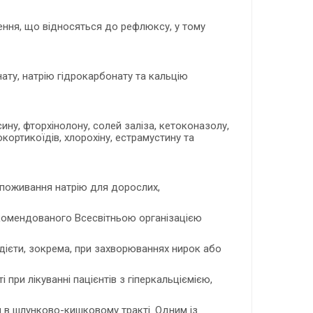
лення, що відносяться до рефлюксу, у тому
ату, натрію гідрокарбонату та кальцію
ину, фторхінолону, солей заліза, кетоконазолу,
кортикоїдів, хлорохіну, естрамустину та
споживання натрію для дорослих,
комендованого Всесвітньою організацією
дієти, зокрема, при захворюваннях нирок або
при лікуванні пацієнтів з гіперкальціємією,
я в шлунково-кишковому тракті. Одним із