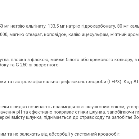
0 мг натрію альгінату, 133,5 мг натрію гідрокарбонату, 80 мг кал
 000, магнію стеарат, коповідон, калію ацесульфам, м’ятний аром
кругла, плоска з фаскою, майже білого або кремового кольору, з
оку та G 250 зі зворотного.
азки та гастроезофагеальної рефлюксної хвороби (ГЕРХ). Код АТ
блеки швидко починають взаємодіяти зі шлунковим соком, утвор
начення рН та ефективно покриває стінки шлунка, запобігаючи 
рхні вмісту шлунка, піднімається до стравоходу та запобігає й
ним та не залежить від абсорбції у системний кровообіг.