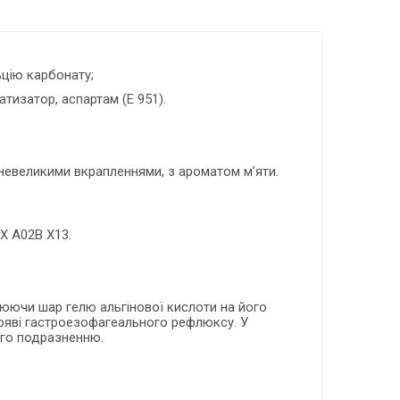
ьцію карбонату;
атизатор, аспартам (Е 951).
 невеликими вкрапленнями, з ароматом м’яти.
Х A02B X13.
юючи шар гелю альгінової кислоти на його
появі гастроезофагеального рефлюксу. У
ого подразненню.