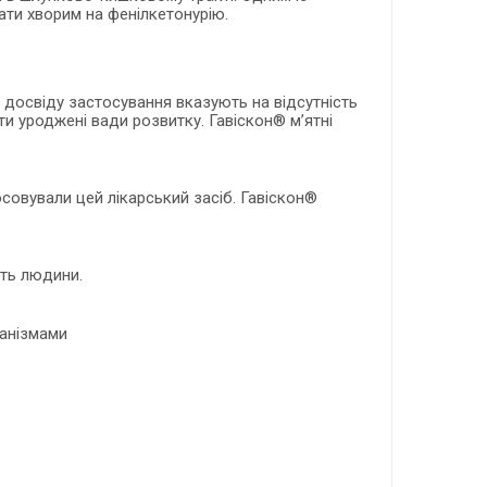
чати хворим на фенілкетонурію.
о досвіду застосування вказують на відсутність
ти уроджені вади розвитку. Гавіскон® м’ятні
совували цей лікарський засіб. Гавіскон®
сть людини.
ханізмами