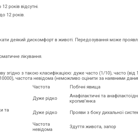
12 років відсутні.
о 12 років.
кати деякий дискомфорт в животі. Передозування може проявля
матичне лікування.
ву згідно з такою класифікацією: дуже часто (1/10), часто (від 1
1/10000), частота невідома (неможливо оцінити за наявними дани
Частота
Побічні явища
Анафілактичні та анафілактоїдні 
Дуже рідко
кропив’янка
ки та
Дуже рідко
Прояви з боку дихальної систем
Частота
Здуття живота, запор
невідома