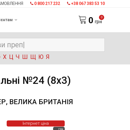
АМОВЛЕННЯ
0 800 217 232
+38 067 383 53 10
0
0
ієнтам
грн
Ф
Х
Ц
Ч
Ш
Щ
Ю
Я
альні №24 (8х3)
ЕР, ВЕЛИКА БРИТАНІЯ
Інтернет ціна
грн