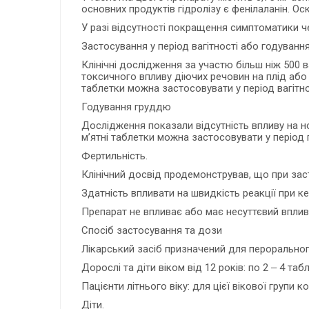
основних продуктів гідролізу є фенілаланін. Ос
У разі відсутності покращення симптоматики чер
Застосування у період вагітності або годуванн
Клінічні дослідження за участю більш ніж 500 
токсичного впливу діючих речовин на плід або 
таблетки можна застосовувати у період вагітнос
Годування груддю
Дослідження показали відсутність впливу на н
м’ятні таблетки можна застосовувати у період
Фертильність.
Клінічний досвід продемонстрував, що при зас
Здатність впливати на швидкість реакції при к
Препарат не впливає або має несуттєвий вплив
Спосіб застосування та дози
Лікарський засіб призначений для пероральног
Дорослі та діти віком від 12 років: по 2 ‒ 4 таб
Пацієнти літнього віку: для цієї вікової групи 
Діти.