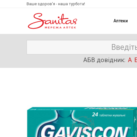
Ваше здоров'я - наша турбота!
Аптеки
АБВ довідник:
А