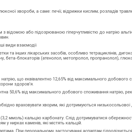
юксної хвороби, а саме: печії; відрижки кислим; розладів трав
м з відомою або підозрюваною гіперчутливістю до натрію альгін
овин.
ші види взаємодії
тки та інших лікарських засобів, особливо тетрациклінів, дигокс
іну, бета-блокаторів (атенолол, метопролол, пропранолол), глюко
ь) натрію, що еквівалентно 12,65% від максимального добового 
орони здоров’я.
нтна 50,6% від максимального добового споживання натрію, ре
обхідно враховувати хворим, які дотримуються низькосольової 
(3,2 ммоль) кальцію карбонату. Слід дотримуватися обережності 
у нирках каменів, які містять кальцій.
партама. При пероральному застосуванні аспартам гідролізуєтьс