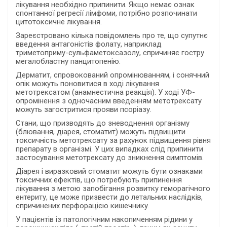
лікування необхідно припинити. Якщо немає ознак
спонтанної регресії лімфоми, потрібно розпочинати
цитотоксичне лікування.
Зареєстровано кілька повідомлень про те, що супутнє
введення антагоністів фолату, наприклад
триметоприму-сульфаметоксазолу, спричиняє гостру
мегалобластну панцитопенію.
Дерматит, спровокований опромінюванням, і сонячний
опік можуть поновитися в ході лікування
метотрексатом (анамнестична реакція). У ході УФ-
опромінення з одночасним введенням метотрексату
можуть загостритися прояви псоріазу.
Стани, що призводять до зневоднення організму
(блювання, діарея, стоматит) можуть підвищити
токсичність метотрексату за рахунок підвищення рівня
препарату в організмі. У цих випадках слід припинити
застосування метотрексату до зникнення симптомів.
Діарея і виразковий стоматит можуть бути ознаками
токсичних ефектів, що потребують припинення
лікування з метою запобігання розвитку геморагічного
ентериту, це може призвести до летальних наслідків,
спричинених перфорацією кишечнику.
У пацієнтів із патологічним накопиченням рідини у