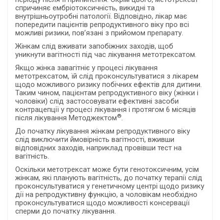
спричиняє ембріотоксичність, викидні та
внутрішньоутробні патології. Відповідно, лікар має
попередити пацієнтів репродуктивного віку про всі
можливі ризики, пов’язані з прийомом препарату.
Жінкам слід вживати запобіжних заходів, щоб
уникнути вагітності під час лікування метотрексатом.
Якщо жінка завагітніє у процесі лікування
метотрексатом, їй слід проконсультуватися з лікарем
щодо можливого ризику побічних ефектів для дитини.
Таким чином, пацієнтам репродуктивного віку (жінки і
чоловіки) слід застосовувати ефективні засоби
контрацепції у процесі лікування і протягом 6 місяців
®
після лікування Методжектом
.
До початку лікування жінкам репродуктивного віку
слід виключити ймовірність вагітності, вживши
відповідних заходів, наприклад провівши тест на
вагітність.
Оскільки метотрексат може бути генотоксичним, усім
жінкам, які планують вагітність, до початку терапії слід
проконсультуватися у генетичному центрі щодо ризику
дії на репродуктивну функцію, а чоловікам необхідно
проконсультуватися щодо можливості консервації
сперми до початку лікування.