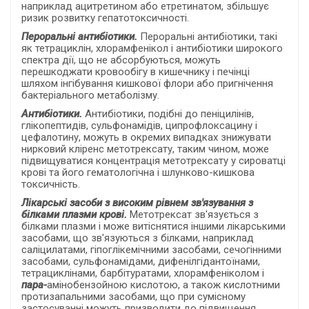
наприклад ацитретином або етретинатом, збільшує
ризик розвитку гепатотоксичності.
Пероральні антибіотики.
Пероральні антибіотики, такі
як тетрациклін, хлорамфенікол і антибіотики широкого
спектра дії, що не абсорбуються, можуть
перешкоджати кровообігу в кишечнику і печінці
шляхом інгібування кишкової флори або пригнічення
бактеріального метаболізму.
Антибіотики.
Антибіотики, подібні до пеніцилінів,
глікопептидів, сульфонамідів, ципрофлоксацину і
цефалотину, можуть в окремих випадках знижувати
нирковий кліренс метотрексату, таким чином, може
підвищуватися концентрація метотрексату у сироватці
крові та його гематологічна і шлунково-кишкова
токсичність.
Лікарські засоби з високим рівнем
зв'язування з
білками плазми крові.
Метотрексат зв'язується з
білками плазми і може витіснятися іншими лікарськими
засобами, що зв'язуються з білками, наприклад
саліцилатами, гіпоглікемічними засобами, сечогінними
засобами, сульфонамідами, дифенілгідантоїнами,
тетрациклінами, барбітуратами, хлорамфеніколом і
пара-
амінобензойною кислотою, а також кислотними
протизапальними засобами, що при сумісному
застосуванні можуть призводити до підвищення