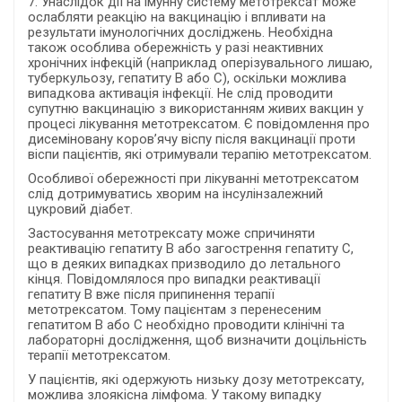
7. Унаслідок дії на імунну систему метотрексат може
ослабляти реакцію на вакцинацію і впливати на
результати імунологічних досліджень. Необхідна
також особлива обережність у разі неактивних
хронічних інфекцій (наприклад оперізувального лишаю,
туберкульозу, гепатиту B або С), оскільки можлива
випадкова активація інфекції. Не слід проводити
супутню вакцинацію з використанням живих вакцин у
процесі лікування метотрексатом.
Є повідомлення про
дисеміновану коров’ячу віспу після вакцинації проти
віспи пацієнтів, які отримували терапію метотрексатом.
Особливої обережності при лікуванні метотрексатом
слід дотримуватись хворим на інсулінзалежний
цукровий діабет.
Застосування метотрексату може спричиняти
реактивацію гепатиту В або загострення гепатиту С,
що в деяких випадках призводило до летального
кінця. Повідомлялося про випадки реактивації
гепатиту В вже після припинення терапії
метотрексатом. Тому пацієнтам з перенесеним
гепатитом B або С необхідно проводити клінічні та
лабораторні дослідження, щоб визначити доцільність
терапії метотрексатом.
У пацієнтів, які одержують низьку дозу метотрексату,
можлива злоякісна лімфома. У такому випадку