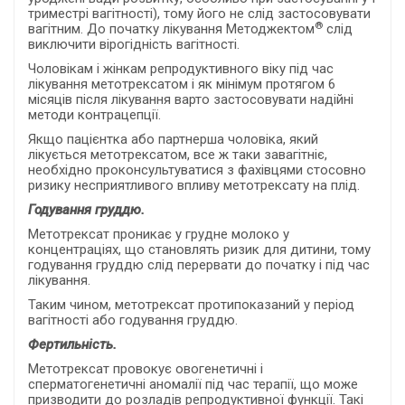
триместрі вагітності), тому його не слід застосовувати
®
вагітним. До початку лікування Методжектом
слід
виключити вірогідність вагітності.
Чоловікам і жінкам репродуктивного віку під час
лікування метотрексатом і як мінімум протягом 6
місяців після лікування варто застосовувати надійні
методи контрацепції.
Якщо пацієнтка або партнерша чоловіка, який
лікується метотрексатом, все ж таки завагітніє,
необхідно проконсультуватися з фахівцями стосовно
ризику несприятливого впливу метотрексату на плід.
Годування груддю.
Метотрексат проникає у грудне молоко у
концентраціях, що становлять ризик для дитини, тому
годування груддю слід перервати до початку і під час
лікування.
Таким чином, метотрексат протипоказаний у період
вагітності або годування груддю.
Фертильність.
Метотрексат провокує овогенетичні і
сперматогенетичні аномалії під час терапії, що може
призводити до розладів репродуктивної функції. Такі