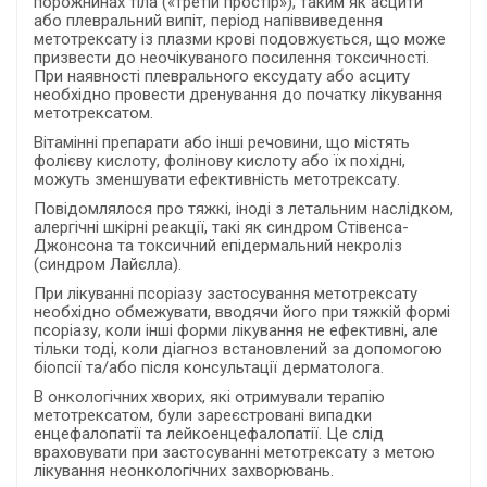
порожнинах тіла («третій простір»), таким як асцити
або плевральний випіт, період напіввиведення
метотрексату із плазми крові подовжується, що може
призвести до неочікуваного посилення токсичності.
При наявності плеврального ексудату або асциту
необхідно провести дренування до початку лікування
метотрексатом.
Вітамінні препарати або інші речовини, що містять
фолієву кислоту, фолінову кислоту або їх похідні,
можуть зменшувати ефективність метотрексату.
Повідомлялося про тяжкі, іноді з летальним наслідком,
алергічні шкірні реакції, такі як синдром Стівенса-
Джонсона та токсичний епідермальний некроліз
(синдром Лайєлла).
При лікуванні псоріазу застосування метотрексату
необхідно обмежувати, вводячи його при тяжкій формі
псоріазу, коли інші форми лікування не ефективні, але
тільки тоді, коли діагноз встановлений за допомогою
біопсії та/або після консультації дерматолога.
В онкологічних хворих, які отримували терапію
метотрексатом, були зареєстровані випадки
енцефалопатії та лейкоенцефалопатії. Це слід
враховувати при застосуванні метотрексату з метою
лікування неонкологічних захворювань.