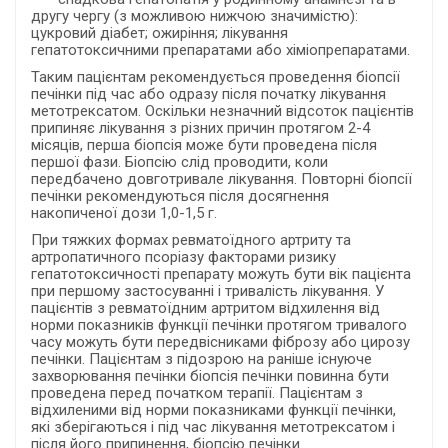
другу чергу (з можливою нижчою значимістю):
цукровий діабет; ожиріння; лікування
гепатотоксичними препаратами або хіміопрепаратами.
Таким пацієнтам рекомендується проведення біопсії
печінки під час або одразу після початку лікування
метотрексатом. Оскільки незначний відсоток пацієнтів
припиняє лікування з різних причин протягом 2-4
місяців, перша біопсія може бути проведена після
першої фази. Біопсію слід проводити, коли
передбачено довготривале лікування. Повторні біопсії
печінки рекомендуються після досягнення
накопиченої дози 1,0-1,5 г.
При тяжких формах ревматоїдного артриту та
артропатичного псоріазу факторами ризику
гепатотоксичності препарату можуть бути вік пацієнта
при першому застосуванні і тривалість лікування. У
пацієнтів з ревматоїдним артритом відхилення від
норми показників функції печінки протягом тривалого
часу можуть бути передвісниками фіброзу або цирозу
печінки. Пацієнтам з підозрою на раніше існуюче
захворювання печінки біопсія печінки повинна бути
проведена перед початком терапії. Пацієнтам з
відхиленими від норми показниками функції печінки,
які зберігаються і під час лікування метотрексатом і
після його припинення, біопсію печінки