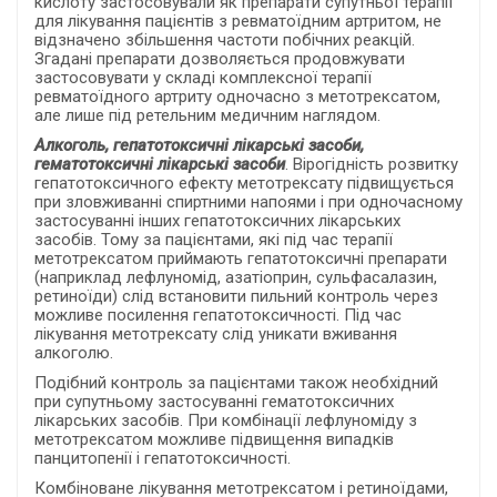
кислоту застосовували як препарати супутньої терапії
для лікування пацієнтів з ревматоїдним артритом, не
відзначено збільшення частоти побічних реакцій.
Згадані препарати дозволяється продовжувати
застосовувати у складі комплексної терапії
ревматоїдного артриту одночасно з метотрексатом,
але лише під ретельним медичним наглядом.
Алкоголь, гепатотоксичні лікарські засоби,
гематотоксичні лікарські засоби
. Вірогідність розвитку
гепатотоксичного ефекту метотрексату підвищується
при зловживанні спиртними напоями і при одночасному
застосуванні інших гепатотоксичних лікарських
засобів. Тому за пацієнтами, які під час терапії
метотрексатом приймають гепатотоксичні препарати
(наприклад лефлуномід, азатіоприн, сульфасалазин,
ретиноїди) слід встановити пильний контроль через
можливе посилення гепатотоксичності. Під час
лікування метотрексату слід уникати вживання
алкоголю.
Подібний контроль за пацієнтами також необхідний
при супутньому застосуванні гематотоксичних
лікарських засобів. При комбінації лефлуноміду з
метотрексатом можливе підвищення випадків
панцитопенії і гепатотоксичності.
Комбіноване лікування метотрексатом і ретиноїдами,