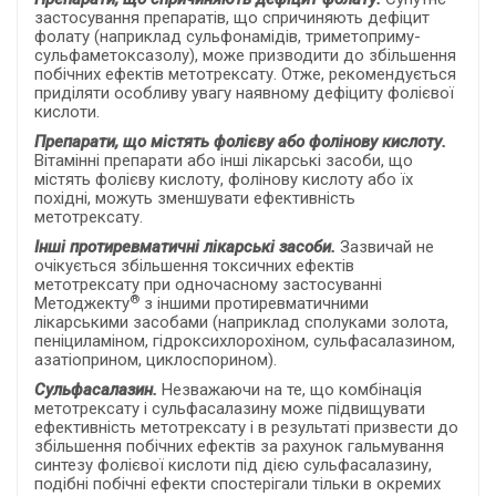
застосування препаратів, що спричиняють дефіцит
фолату (наприклад сульфонамідів, триметоприму-
сульфаметоксазолу), може призводити до збільшення
побічних ефектів метотрексату. Отже, рекомендується
приділяти особливу увагу наявному дефіциту фолієвої
кислоти.
Препарати, що містять фолієву або фолінову кислоту.
Вітамінні препарати або інші лікарські засоби, що
містять фолієву кислоту, фолінову кислоту або їх
похідні, можуть зменшувати ефективність
метотрексату.
Інші протиревматичні лікарські засоби.
Зазвичай не
очікується збільшення токсичних ефектів
метотрексату при одночасному застосуванні
®
Методжекту
з іншими протиревматичними
лікарськими засобами (наприклад сполуками золота,
пеніциламіном, гідроксихлорохіном, сульфасалазином,
азатіоприном, циклоспорином).
Сульфасалазин.
Незважаючи на те, що комбінація
метотрексату і сульфасалазину може підвищувати
ефективність метотрексату і в результаті призвести до
збільшення побічних ефектів за рахунок гальмування
синтезу фолієвої кислоти під дією сульфасалазину,
подібні побічні ефекти спостерігали тільки в окремих