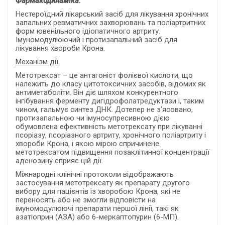
Фармакодинаміка.
Нестероїдний лікарський засіб для лікування хронічних
запальних ревматичних захворювань та
поліартритних
форм ювенільного ідіопатичного артриту.
Імуномодулюючий і протизапальний засіб для
лікування хвороби Крона.
Механізм дії.
Метотрексат – це антагоніст фолієвої кислоти, що
належить до класу цитотоксичних засобів, відомих як
антиметаболіти. Він діє шляхом конкурентного
інгібування ферменту дигідрофолатредуктази і, таким
чином, гальмує синтез ДНК. Дотепер не з’ясовано,
протизапальною чи імуносупресивною дією
обумовлена ефективність метотрексату при лікуванні
псоріазу, псоріазного артриту, хронічного поліартриту і
хвороби Крона, і якою мірою спричинене
метотрексатом підвищення позаклітинної концентрації
аденозину сприяє цій дії.
Міжнародні клінічні протоколи відображають
застосування метотрексату як препарату другого
вибору для пацієнтів із хворобою Крона, які не
переносять або не змогли відповісти на
імуномодулюючі препарати першої лінії, такі як
азатіоприн (АЗА) або 6-меркаптопурин (6-МП).