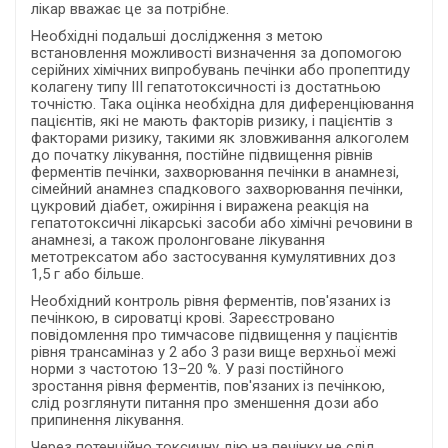
лікар вважає це за потрібне.
Необхідні подальші дослідження з метою
встановлення можливості визначення за допомогою
серійних хімічних випробувань печінки або пропептиду
колагену типу III гепатотоксичності із достатньою
точністю. Така оцінка необхідна для диференціювання
пацієнтів, які не мають факторів ризику, і пацієнтів з
факторами ризику, такими як зловживання алкоголем
до початку лікування, постійне підвищення рівнів
ферментів печінки, захворювання печінки в анамнезі,
сімейний анамнез спадкового захворювання печінки,
цукровий діабет, ожиріння і виражена реакція на
гепатотоксичні лікарські засоби або хімічні речовини в
анамнезі, а також пролонговане лікування
метотрексатом або застосування кумулятивних доз
1,5 г або більше.
Необхідний контроль рівня ферментів, пов'язаних із
печінкою, в сироватці крові. Зареєстровано
повідомлення про тимчасове підвищення у пацієнтів
рівня трансаміназ у 2 або 3 рази вище верхньої межі
норми з частотою 13–20 %. У разі постійного
зростання рівня ферментів, пов'язаних із печінкою,
слід розглянути питання про зменшення дози або
припинення лікування.
Через потенційно токсичну дію на печінку не слід