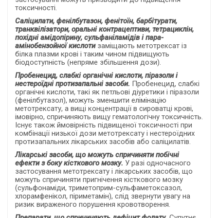
токсичності.
Саліцилати, фенілбутазон, фенітоїн, барбітурати,
транквілізатори, оральні контрацептиви, тетрациклін,
похідні амідопірину, сульфаніламідів і пара-
амінобензойної кислоти
заміщають метотрексат із
білка плазми крові і таким чином підвищують
біодоступність (непряме збільшення дози).
Пробенецид, слабкі органічні кислоти, піразоли і
нестероїдні протизапальні засоби.
Пробенецид, слабкі
органічні кислоти, такі як петльові діуретики і піразоли
(фенілбутазол), можуть зменшити елімінацію
метотрексату, а вищі концентрації в сироватці крові,
імовірно, спричиняють вищу гематологічну токсичність.
Існує також ймовірність підвищеної токсичності при
комбінації низької дози метотрексату і нестероїдних
протизапальних лікарських засобів або саліцилатів.
Лікарські засоби, що можуть спричиняти побічні
ефекти з боку кісткового мозку.
У разі одночасного
застосування метотрексату і лікарських засобів, що
можуть спричиняти пригнічення кісткового мозку
(сульфонаміди, триметоприм-сульфаметоксазол,
хлорамфенікол, піриметамін), слід звернути увагу на
ризик вираженого порушення кровотворення.
Препарати, що спричиняють дефіцит фолату.
Супутнє