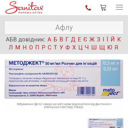
АБВ довідник:
А
Б
В
Г
Д
Е
Є
Ж
З
І
Ї
Й
К
Л
М
Н
О
П
Р
С
Т
У
Ф
Х
Ц
Ч
Ш
Щ
Ю
Я
Зображення (фото) товару на сайті може відрізнятися від фактичного
зовнішнього вигляду товару.