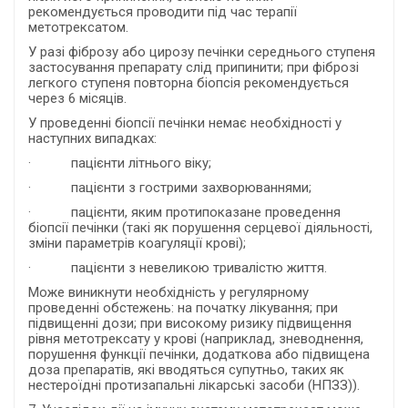
рекомендується проводити під час терапії
метотрексатом.
У разі фіброзу або цирозу печінки середнього ступеня
застосування препарату слід припинити; при фіброзі
легкого ступеня повторна біопсія рекомендується
через 6 місяців.
У проведенні біопсії печінки немає необхідності у
наступних випадках:
· пацієнти літнього віку;
· пацієнти з гострими захворюваннями;
· пацієнти, яким протипоказане проведення
біопсії печінки (такі як порушення серцевої діяльності,
зміни параметрів коагуляції крові);
· пацієнти з невеликою тривалістю життя.
Може виникнути необхідність у регулярному
проведенні обстежень: на початку лікування; при
підвищенні дози; при високому ризику підвищення
рівня метотрексату у крові (наприклад, зневоднення,
порушення функції печінки, додаткова або підвищена
доза препаратів, які вводяться супутньо, таких як
нестероїдні протизапальні лікарські засоби (НПЗЗ)).