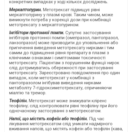
конкретних випадках у ході кількох досліджень.
Меркаптопурин.
Метотрексат підвищує рівні
меркаптопурину у плазмі крові. Таким чином, може
виникнути потреба у корекції дози при комбінації
метотрексату з меркаптопурином.
Інгібітори протонної помпи.
Супутнє застосування
інгібіторів протонної помпи (омепразол, пантопразол,
ланзопразол) може призводити до уповільнення або
пригнічення виведення метотрексату нирками і тим
самим до підвищення рівня препарату в плазмі з
клінічними ознаками і симптомами токсичності
метотрексату. Пацієнтам з порушенням функції нирок
слід дотримуватись обережності при застосуванні
метотрексату. Зареєстровано повідомлення про один
випадок, коли метотрексат у комбінації з
пантопразолом інгібував виведення нирками
метаболіту 7-гідроксиметотрексату, спричиняючи
міалгію та тремор.
Теофілін.
Метотрексат може знижувати кліренс
теофіліну; слід контролювати рівні теофіліну при його
одночасному застосуванні з метотрексатом.
Напої, що містять кофеїн або теофілін.
Під час
лікування метотрексатом слід уникати надмірного
вживання напоїв, що містять кофеїн або теофілін (кава,