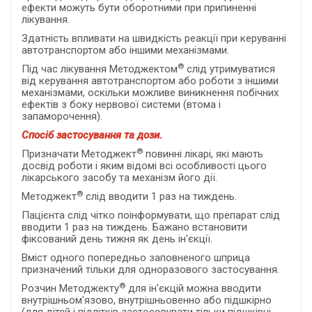
ефекти можуть бути оборотними при припиненні
лікування.
Здатність впливати на швидкість реакції при керуванні
автотранспортом або іншими механізмами.
®
Під час лікування Методжектом
слід утримуватися
від керування автотранспортом або роботи з іншими
механізмами, оскільки можливе виникнення побічних
ефектів з боку нервової системи (втома і
запаморочення).
Спосіб застосування та дози.
®
Призначати Методжект
повинні лікарі, які мають
досвід роботи і яким відомі всі особливості цього
лікарського засобу та механізм його дії.
®
Методжект
слід вводити 1 раз на тиждень.
Пацієнта слід чітко поінформувати, що препарат слід
вводити 1 раз на тиждень. Бажано встановити
фіксований день тижня як день ін'єкції.
Вміст одного попередньо заповненого шприца
призначений тільки для одноразового застосування.
®
Розчин Методжекту
для ін'єкцій можна вводити
внутрішньом'язово, внутрішньовенно або підшкірно