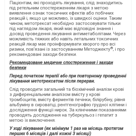
Пацієнтам, які проходять лікування, слід знаходитись
під ретельним спостереженням лікаря з метою
виявлення ознак токсичних ефектів або побічних
реакцій і, якщо це можливо, їх швидкої оцінки. Таким
чином, метотрексат необхідно застосовувати тільки
під наглядом лікаря, який має відповідні знання і
досвід проведення лікування антиметаболітами. Через
можливість тяжких або навіть летальних токсичних
реакцій лікар має проінформувати хворого про всі
®
ризики, пов'язані із застосуванням Методжекту
, і про
рекомендовані заходи безпеки.
Рекомендоване медичне спостереження і заходи
безпеки
Перед початком терапії або при повторному проведенні
лікування метотрексатом після перерви.
Слід проводити загальний та біохімічний аналізи крові
з диференціальним аналізом вмісту у крові
тромбоцитів, вмісту ферментів печінки, білірубіну, рівня
альбуміну в сироватці, рентгенографію грудної клітини і
дослідження функції нирок. За клінічними показаннями
проводять дослідження на туберкульоз і гепатит з
метою їх виключення.
У ході лікування (як мінімум 1 раз на місяць протягом
перших 6 місяців і далі кожні 3 місяці)