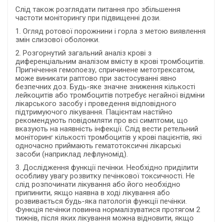
Слід також розглядати питання про збільшення
частоти моніторингу при підвищенні дози.
1. Огляд ротової порожнини і горла з метою виявлення
змін слизової оболонки.
2. Розгорнутий загальний аналіз крові з
диференціальним аналізом вмісту в крові тромбоцитів.
Пригнічення гемопоезу, спричинене метотрексатом,
може виникати раптово при застосуванні явно
безпечних доз. Будь-яке значне зниження кількості
лейкоцитів або тромбоцитів потребує негайної відміни
лікарського засобу і проведення відповідного
підтримуючого лікування. Пацієнтам настійно
рекомендують повідомляти про всі симптоми, що
вказують на наявність інфекції. Слід вести ретельний
моніторинг кількості тромбоцитів у крові пацієнтів, які
одночасно приймають гематотоксичні лікарські
засоби (наприклад лефлуномід).
3. Дослідження функції печінки. Необхідно приділити
особливу увагу розвитку печінкової токсичності. Не
слід розпочинати лікування або його необхідно
припинити, якщо наявна в ході лікування або
розвивається будь-яка патологія функції печінки.
Функція печінки повинна нормалізуватися протягом 2
тижнів, після яких лікування можна відновити, якщо