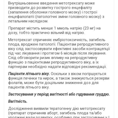
Внутрішньовенне введення метотрексату може
призводити до розвитку гострого енцефаліту
(запалення оболонки головного мозку) і гострої
енцефалопатії (патологічні зміни головного мозку) з
летальним наслідком.
Препарат містить менше 1 ммоль натрію (23 мг) на
дозу, тобто практично вільний від натрію.
Метотрексат спричиняє ембріотоксичність, загибель
плода, вроджені патології. Пацієнтам репродуктивного
віку слід застосовувати ефективні засоби контрацепції
під час лікування і протягом 6 місяців після лікування.
Слід обговорити ризик впливу на репродуктивну
функцію з пацієнтками репродуктивного віку, а їх
партнерам необхідно надати відповідні рекомендації.
Пацієнти літнього віку.
Оскільки з віком погіршується
функція печінки та нирок, а також знижуються резерви
фолатів, може бути доцільним зниження доз для
пацієнтів літнього віку.
Застосування у період вагітності або годування груддю
.
Вагітність.
Дослідження виявили тератогенну дію метотрексату
(препарат спричиняв аборт, загибель плода та/або
уроджені вади розвитку, особливо при застосуванні у I