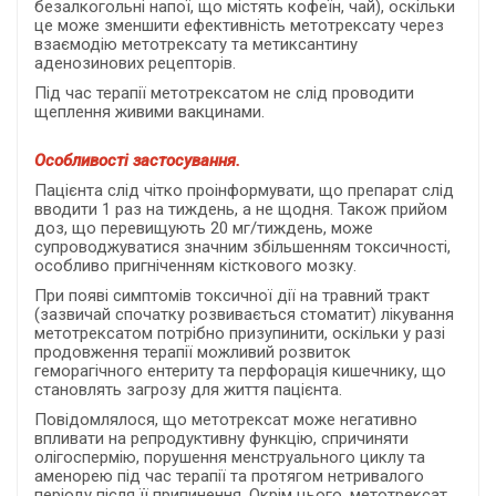
безалкогольні напої, що містять кофеїн, чай), оскільки
це може зменшити ефективність метотрексату через
взаємодію метотрексату та метиксантину
аденозинових рецепторів.
Під час терапії метотрексатом не слід проводити
щеплення живими вакцинами.
Особливості застосування.
Пацієнта слід чітко проінформувати, що препарат слід
вводити 1 раз на тиждень, а не щодня. Також прийом
доз, що перевищують 20 мг/тиждень, може
супроводжуватися значним збільшенням токсичності,
особливо пригніченням кісткового мозку.
При появі симптомів токсичної дії на травний тракт
(зазвичай спочатку розвивається стоматит) лікування
метотрексатом потрібно призупинити, оскільки у разі
продовження терапії можливий розвиток
геморагічного ентериту та перфорація кишечнику, що
становлять загрозу для життя пацієнта.
Повідомлялося, що метотрексат може негативно
впливати на репродуктивну функцію, спричиняти
олігоспермію, порушення менструального циклу та
аменорею під час терапії та протягом нетривалого
періоду після її припинення. Окрім цього, метотрексат