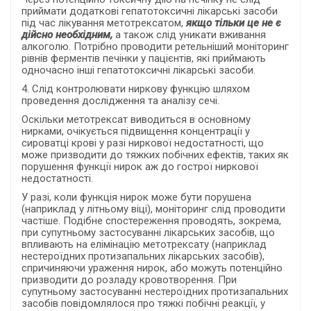
приймати додаткові гепатотоксичні лікарські засоби
під час лікування метотрексатом,
якщо тільки це не є
дійсно необхідним,
а також слід уникати вживання
алкоголю. Потрібно проводити ретельніший моніторинг
рівнів ферментів печінки у пацієнтів, які приймають
одночасно інші гепатотоксичні лікарські засоби.
4. Слід контролювати ниркову функцію шляхом
проведення дослідження та аналізу сечі.
Оскільки метотрексат виводиться в основному
нирками, очікується підвищення концентрації у
сироватці крові у разі ниркової недостатності, що
може призводити до тяжких побічних ефектів, таких як
порушення функції нирок аж до гострої ниркової
недостатності.
У разі, коли функція нирок може бути порушена
(наприклад у літньому віці), моніторинг слід проводити
частіше. Подібне спостереження проводять, зокрема,
при супутньому застосуванні лікарських засобів, що
впливають на елімінацію метотрексату (наприклад
нестероїдних протизапальних лікарських засобів),
спричиняючи ураження нирок, або можуть потенційно
призводити до розладу кровотворення.
При
супутньому застосуванні нестероїдних протизапальних
засобів повідомлялося про тяжкі побічні реакції, у