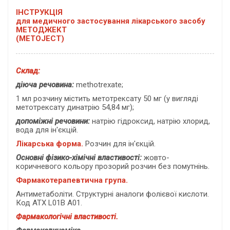
ІНСТРУКЦІЯ
для медичного застосування лікарського засобу
МЕТОДЖЕКТ
(METOJECT
)
Склад:
діюча речовина:
methotrexate;
1 мл розчину містить метотрексату 50 мг (у вигляді
метотрексату динатрію 54,84 мг);
допоміжні речовини:
натрію гідроксид, натрію хлорид,
вода для ін'єкцій.
Лікарська форма.
Розчин для ін'єкцій.
Основні фізико-хімічні властивості:
жовто-
коричневого кольору прозорий розчин без помутнінь.
Фармакотерапевтична група.
Антиметаболіти. Структурні аналоги фолієвої кислоти.
Код АТХ L01B A01.
Фармакологічні властивості.