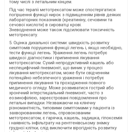
тому числі з летальним кінцем.
Під час терапії метотрексатом може спостерігатися
погіршення функції нирок з підвищенням рівнів деяких
лабораторних показників (креатиніну, сечовини та
сечової кислоти) в сироватці крові.
Зневоднення може також підсилювати токсичність
метотрексату.
5. Оцінка дихальної системи: швидкість розвитку
симптомів порушення функції легень і, якщо необхідно,
тести функції легень. Ураження легень потребує
швидкої діагностики і припинення лікування
метотрексатом. Сухий непродуктивний кашель або
неспецифічний пневмоніт, що виник у процесі
лікування метотрексатом, може бути свідченням
потенційно небезпечного ураження і потребує
припинення лікування та проходження повного
медичного огляду. Може розвиватися гострий або
хронічний інтерстиціальний пневмоніт, часто з
еозинофілією, зареєстровані повідомлення про
летальні випадки. Незважаючи на клінічну
різноманітність, типовими симптомами у пацієнта із
захворюванням легень, спровокованим
метотрексатом, є гарячка, кашель, задишка, гіпоксемія
і наявність інфільтрату на рентгенівському знімку
грудної клітки; слід виключити вірогідність розвитку