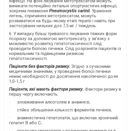
інфекції. На фоні лікування метотрексатом можуть
виникати потенційно летальні опортуністичні інфекції,
зокрема пневмонія
Pneumocystis
carinii
. Ураження
легень, спричинені метотрексатом, можуть
розвиватися на будь-якому етапі терапії і навіть при
застосуванні низьких доз
7,5 мг / тиждень
.
6. У випадку більш тривалого лікування тяжких форм
псоріазу за допомогою метотрексату, у зв’язку з
можливістю розвитку гепатотоксичності слід
проводити біопсію печінки. Слід розрізняти пацієнтів із
нормальним та підвищеним ризиком
гепатотоксичності.
Пацієнти без факторів ризику.
Згідно з сучасними
медичними знаннями, у проведенні біопсії печінки
немає необхідності до досягнення накопиченої дози
1,0-1,5 г.
Пацієнти, які мають фактори ризику.
Фактори ризику в
першу чергу включають:
· зловживання алкоголем в анамнезі;
· стійке збільшення кількості ферментів печінки;
· анамнестична гепатопатія, що включає хронічний
гепатит B або C;
· спадкова гепатопатія у родинному анамнезі та в