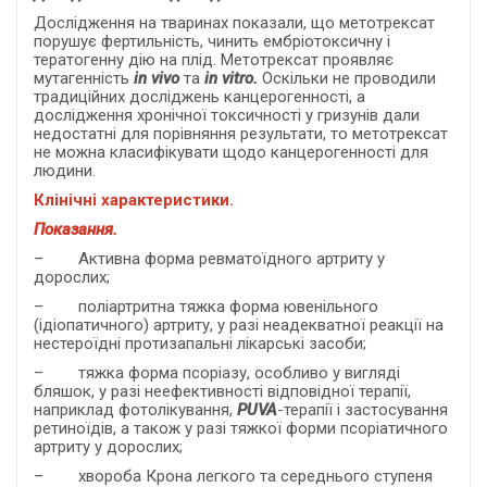
Дослідження на тваринах показали, що метотрексат
порушує фертильність, чинить ембріотоксичну і
тератогенну дію на плід. Метотрексат проявляє
мутагенність
in
vivo
та
in vitro
.
Оскільки не проводили
традиційних досліджень канцерогенності, а
дослідження хронічної токсичності у гризунів дали
недостатні для порівняння результати, то метотрексат
не можна класифікувати щодо канцерогенності для
людини.
Клінічні характеристики.
Показання.
– Активна форма ревматоїдного артриту у
дорослих;
– поліартритна тяжка форма ювенільного
(ідіопатичного) артриту, у разі неадекватної реакції на
нестероїдні протизапальні лікарські засоби;
– тяжка форма псоріазу, особливо у вигляді
бляшок, у разі неефективності відповідної терапії,
наприклад фотолікування,
PUVA
-терапії і застосування
ретиноїдів, а також у разі тяжкої форми псоріатичного
артриту у дорослих;
– хвороба Крона легкого та середнього ступеня