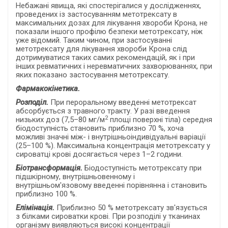
Небажані явища, які спостерігалися у дослідженнях,
проведених із застосуванням метотрексату в
максимальних дозах для лікування хвороби Крона, не
показали іншого профілю безпеки метотрексату, ніж
уже відомий. Таким чином, при застосуванні
метотрексату для лікування хвороби Крона слід
дотримуватися таких самих рекомендацій, як і при
інших ревматичних і неревматичних захворюваннях, при
яких показано застосування метотрексату.
Фармакокінетика.
Розподіл.
При пероральному введенні метотрексат
абсорбується з травного тракту. У разі введення
2
низьких доз (7,5–80 мг/м
площі поверхні тіла) середня
біодоступність становить приблизно 70 %, хоча
можливі значні між- і внутрішньоіндивідуальні варіації
(25–100 %). Максимальна концентрація метотрексату у
сироватці крові досягається через 1–2 години.
Біотрансформація.
Біодоступність метотрексату при
підшкірному, внутрішньовенному і
внутрішньом'язовому введенні порівнянна і становить
приблизно 100 %.
Елімінація.
Приблизно 50 % метотрексату зв'язується
з білками сироватки крові. При розподілі у тканинах
організму виявляються високі концентрації