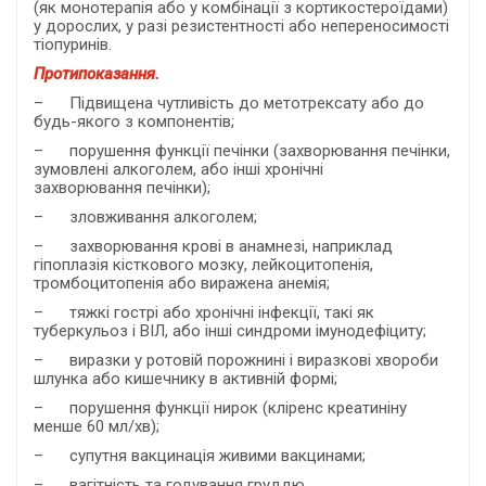
(як монотерапія або у комбінації з кортикостероїдами)
у дорослих, у разі резистентності або непереносимості
тіопуринів.
Протипоказання.
– Підвищена чутливість до метотрексату або до
будь-якого з компонентів;
– порушення функції печінки
(захворювання печінки,
зумовлені алкоголем, або інші хронічні
захворювання печінки);
– зловживання алкоголем;
– захворювання крові в анамнезі, наприклад
гіпоплазія кісткового мозку, лейкоцитопенія,
тромбоцитопенія або виражена анемія;
– тяжкі гострі або хронічні інфекції, такі як
туберкульоз і ВІЛ, або інші синдроми імунодефіциту;
– виразки у ротовій порожнині і виразкові хвороби
шлунка або кишечнику в активній формі;
– порушення функції нирок (кліренс креатиніну
менше 60 мл/хв);
– супутня вакцинація живими вакцинами;
– вагітність та годування груддю.