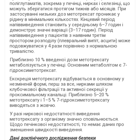
поліглутаматів, зокрема у печінці, нирках і селезінці, що
можуть зберігатися протягом тижнів або місяців. При
застосуванні низьких доз метотрексат проникає у
рідину в мінімальних кількостях. Кінцевий період
напіввиведення становить у середньому 6–7 годин і
демонструє значні варіації (3–17 годин). Період
напіввиведення у пацієнтів з наявним третім
простором розподілу (плевральний випіт, асцити) може
подовжуватися у 4 рази порівняно з нормальною
тривалістю.
Приблизно 10 % введеної дози метотрексату
метаболізується у печінці. Основним метаболітом є 7-
гідроксиметотрексат.
Екскреція метотрексату відбувається в основному у
незміненій формі, перш за все, нирками шляхом
клубочкової фільтрації та активної секреції у
проксимальному канальці. Приблизно 5–20 %
метотрексату і 1–5 % 7-гідроксиметотрексату
виводяться з жовчю.
У разі ниркової недостатності виведення
метотрексату з організму значно сповільнюється.
Щодо печінкової недостатності, то немає даних про
зменшення швидкості виведення.
Дані доклінічного дослідження безпеки