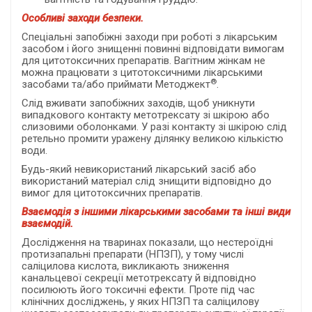
Особливі заходи безпеки.
Спеціальні запобіжні заходи при роботі з лікарським
засобом і його знищенні повинні відповідати вимогам
для цитотоксичних препаратів. Вагітним жінкам не
можна працювати з цитотоксичними лікарськими
®
засобами та/або приймати Методжект
.
Слід вживати запобіжних заходів, щоб уникнути
випадкового контакту метотрексату зі шкірою або
слизовими оболонками. У разі контакту зі шкірою слід
ретельно промити уражену ділянку великою кількістю
води.
Будь-який невикористаний лікарський засіб або
використаний матеріал слід знищити відповідно до
вимог для цитотоксичних препаратів.
Взаємодія з іншими лікарськими засобами та інші види
взаємодій.
Дослідження на тваринах показали, що нестероїдні
протизапальні препарати (НПЗП), у тому числі
саліцилова кислота, викликають зниження
канальцевої секреції метотрексату й відповідно
посилюють його токсичні ефекти. Проте під час
клінічних досліджень, у яких НПЗП та саліцилову