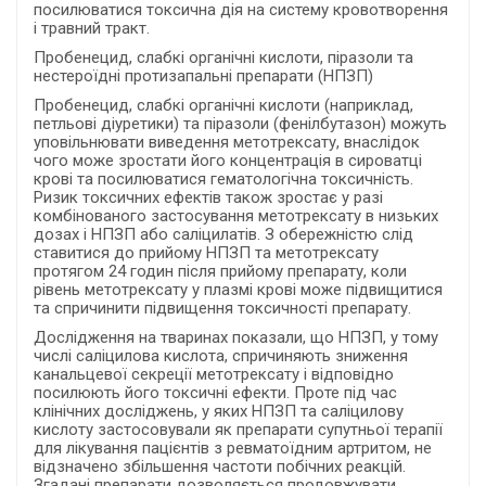
посилюватися токсична дія на систему кровотворення
і травний тракт.
Пробенецид, слабкі органічні кислоти, піразоли та
нестероїдні протизапальні препарати (НПЗП)
Пробенецид, слабкі органічні кислоти (наприклад,
петльові діуретики) та піразоли (фенілбутазон) можуть
уповільнювати виведення метотрексату, внаслідок
чого може зростати його концентрація в сироватці
крові та посилюватися гематологічна токсичність.
Ризик токсичних ефектів також зростає у разі
комбінованого застосування метотрексату в низьких
дозах і НПЗП або саліцилатів. З обережністю слід
ставитися до прийому НПЗП та метотрексату
протягом 24 годин після прийому препарату, коли
рівень метотрексату у плазмі крові може підвищитися
та спричинити підвищення токсичності препарату.
Дослідження на тваринах показали, що НПЗП, у тому
числі саліцилова кислота, спричиняють зниження
канальцевої секреції метотрексату і відповідно
посилюють його токсичні ефекти. Проте під час
клінічних досліджень, у яких НПЗП та саліцилову
кислоту застосовували як препарати супутньої терапії
для лікування пацієнтів з ревматоїдним артритом, не
відзначено збільшення частоти побічних реакцій.
Згадані препарати дозволяється продовжувати