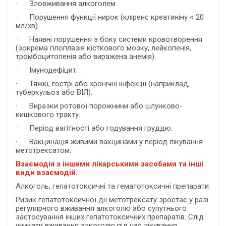
· Зловживання алкоголем.
· Порушення функції нирок (кліренс креатиніну < 20
мл/хв).
· Наявні порушення з боку системи кровотворення
(зокрема гіпоплазія кісткового мозку, лейкопенія,
тромбоцитопенія або виражена анемія).
· Імунодефіцит.
· Тяжкі, гострі або хронічні інфекції (наприклад,
туберкульоз або ВІЛ).
· Виразки ротової порожнини або шлунково-
кишкового тракту.
· Період вагітності або годування груддю.
· Вакцинація живими вакцинами у період лікування
метотрексатом.
Взаємодія з іншими лікарськими засобами та інші
види взаємодій.
Алкоголь, гепатотоксичні та гематотоксичні препарати
Ризик гепатотоксичної дії метотрексату зростає у разі
регулярного вживання алкоголю або супутнього
застосування інших гепатотоксичних препаратів. Слід
уникати вживання алкоголю під час лікування