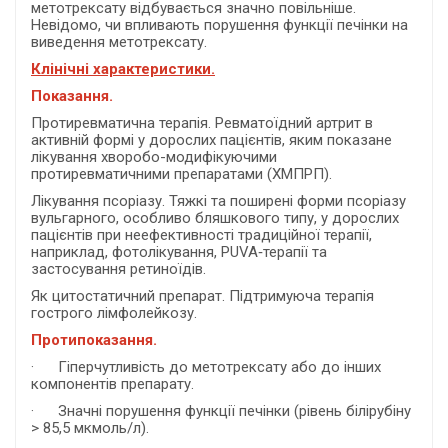
метотрексату відбувається значно повільніше.
Невідомо, чи впливають порушення функції печінки на
виведення метотрексату.
Клінічні характеристики.
Показання.
Протиревматична терапія. Ревматоїдний артрит в
активній формі у дорослих пацієнтів, яким показане
лікування хворобо-модифікуючими
протиревматичними препаратами (ХМПРП).
Лікування псоріазу. Тяжкі та поширені форми псоріазу
вульгарного, особливо бляшкового типу, у дорослих
пацієнтів при неефективності традиційної терапії,
наприклад, фотолікування, PUVA‑терапії та
застосування ретиноїдів.
Як цитостатичний препарат. Підтримуюча терапія
гострого лімфолейкозу.
Протипоказання.
· Гіперчутливість до метотрексату або до інших
компонентів препарату.
· Значні порушення функції печінки (рівень білірубіну
> 85,5 мкмоль/л).