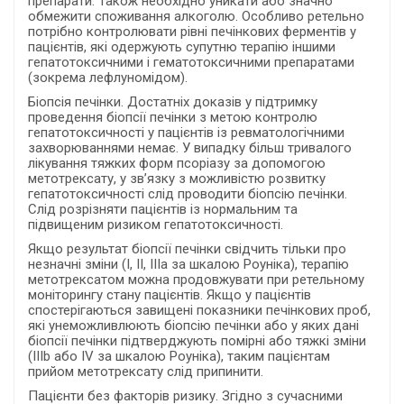
препарати. Також необхідно уникати або значно
обмежити споживання алкоголю. Особливо ретельно
потрібно контролювати рівні печінкових ферментів у
пацієнтів, які одержують супутню терапію іншими
гепатотоксичними і гематотоксичними препаратами
(зокрема лефлуномідом).
Біопсія печінки. Достатніх доказів у підтримку
проведення біопсії печінки з метою контролю
гепатотоксичності у пацієнтів із ревматологічними
захворюваннями немає. У випадку більш тривалого
лікування тяжких форм псоріазу за допомогою
метотрексату, у зв’язку з можливістю розвитку
гепатотоксичності слід проводити біопсію печінки.
Слід розрізняти пацієнтів із нормальним та
підвищеним ризиком гепатотоксичності.
Якщо результат біопсії печінки свідчить тільки про
незначні зміни (I, II, IIIa за шкалою Роуніка), терапію
метотрексатом можна продовжувати при ретельному
моніторингу стану пацієнтів. Якщо у пацієнтів
спостерігаються завищені показники печінкових проб,
які унеможливлюють біопсію печінки або у яких дані
біопсії печінки підтверджують помірні або тяжкі зміни
(IIIb або IV за шкалою Роуніка), таким пацієнтам
прийом метотрексату слід припинити.
Пацієнти без факторів ризику. Згідно з сучасними