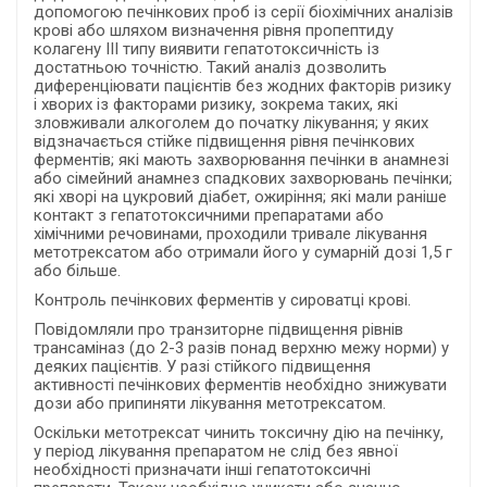
допомогою печінкових проб із серії біохімічних аналізів
крові або шляхом визначення рівня пропептиду
колагену III типу виявити гепатотоксичність із
достатньою точністю. Такий аналіз дозволить
диференціювати пацієнтів без жодних факторів ризику
і хворих із факторами ризику, зокрема таких, які
зловживали алкоголем до початку лікування; у яких
відзначається стійке підвищення рівня печінкових
ферментів; які мають захворювання печінки в анамнезі
або сімейний анамнез спадкових захворювань печінки;
які хворі на цукровий діабет, ожиріння; які мали раніше
контакт з гепатотоксичними препаратами або
хімічними речовинами, проходили тривале лікування
метотрексатом або отримали його у сумарній дозі 1,5 г
або більше.
Контроль печінкових ферментів у сироватці крові.
Повідомляли про транзиторне підвищення рівнів
трансаміназ (до 2-3 разів понад верхню межу норми) у
деяких пацієнтів. У разі стійкого підвищення
активності печінкових ферментів необхідно знижувати
дози або припиняти лікування метотрексатом.
Оскільки метотрексат чинить токсичну дію на печінку,
у період лікування препаратом не слід без явної
необхідності призначати інші гепатотоксичні