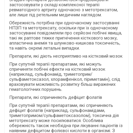
застосовувати у складі комплексної терапії
ревматоїдного артриту одночасно з метотрексатом,
але лише під ретельним медичним наглядом.
Обережність потрібна при одночасному застосуванні
НПЗП та метотрексату, оскільки при їх одночасному
застосуванні повідомляли про серйозні побічні явища,
такі як раптове тяжке пригнічення кісткового мозку,
апластична анемія та шлунково-кишкова токсичність,
та навіть окремі летальні випадки.
Препарати, які діють несприятливо на кістковий мозок
При супутній терапії препаратами, які можуть
спричиняти побічні ефекти на кістковий мозок
(наприклад, сульфонамід, триметоприм/
сульфаметоксазол, хлорамфенікол, піриметамін), слід
враховувати можливість розвитку більш виражених
гематологічних порушень.
Препарати, які спричиняють дефіцит фолатів
При супутній терапії препаратами, які спричиняють
дефіцит фолатів (наприклад, сульфонамідами,
триметопримом/сульфаметоксазолом), токсична дія
метотрексату може посилюватися. Особлива
обережність також необхідна при лікуванні пацієнтів із
наявним дефіцитом фолієвої кислоти в організмі. З