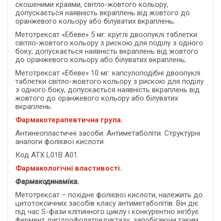
скошеними краями, світло-жовтого кольору,
допускається наявність вкраплень від жовтого до
оранжевого кольору або білуватих вкраплень;
Метотрексат «Ебеве» 5 мг: круглі двоопуклі таблетки
світло-жовтого кольору з рискою для поділу з одного
боку, допускається наявність вкраплень від жовтого
до оранжевого кольору або білуватих вкраплень;
Метотрексат «Ебеве» 10 мг: капсулоподібні двоопуклі
таблетки світло-жовтого кольору з рискою для поділу
з одного боку, допускається наявність вкраплень від
жовтого до оранжевого кольору або білуватих
вкраплень.
Фармакотерапевтична група.
Антинеопластичні засоби. Антиметаболіти. Структурні
аналоги фолієвої кислоти.
Код АТХ L01B A01.
Фармакологічні властивості.
Фармакодинаміка.
Метотрексат – похідне фолієвої кислоти, належить до
цитотоксичних засобів класу антиметаболітів. Він діє
під час S-фази клітинного циклу і конкурентно інгібує
фермент дигідрофолатредуктазу, запобігаючи таким