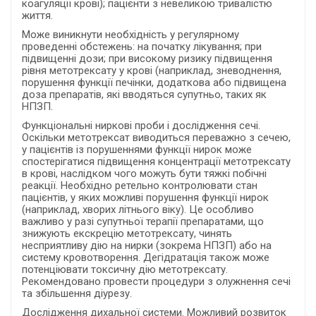
коагуляції крові); пацієнти з невеликою тривалістю
життя.
Може виникнути необхідність у регулярному
проведенні обстежень: на початку лікування; при
підвищенні дози; при високому ризику підвищення
рівня метотрексату у крові (наприклад, зневоднення,
порушення функції печінки, додаткова або підвищена
доза препаратів, які вводяться супутньо, таких як
НПЗП.
Функціональні ниркові проби і дослідження сечі.
Оскільки метотрексат виводиться переважно з сечею,
у пацієнтів із порушеннями функції нирок може
спостерігатися підвищення концентрації метотрексату
в крові, наслідком чого можуть бути тяжкі побічні
реакції. Необхідно ретельно контролювати стан
пацієнтів, у яких можливі порушення функції нирок
(наприклад, хворих літнього віку). Це особливо
важливо у разі супутньої терапії препаратами, що
знижують екскрецію метотрексату, чинять
несприятливу дію на нирки (зокрема НПЗП) або на
систему кровотворення. Дегідратація також може
потенціювати токсичну дію метотрексату.
Рекомендовано провести процедури з олужнення сечі
та збільшення діурезу.
Дослідження дихальної системи. Можливий розвиток