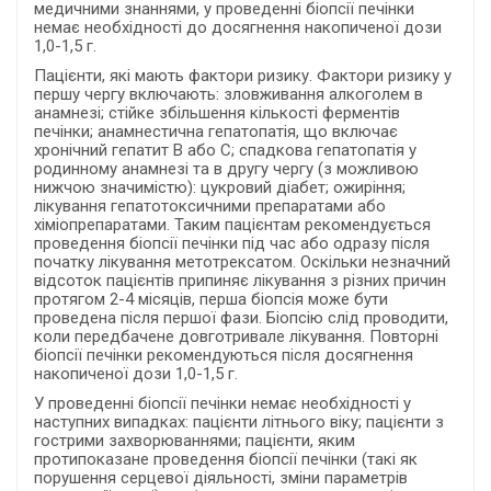
медичними знаннями, у проведенні біопсії печінки
немає необхідності до досягнення накопиченої дози
1,0-1,5 г.
Пацієнти, які мають фактори ризику. Фактори ризику у
першу чергу включають: зловживання алкоголем в
анамнезі; стійке збільшення кількості ферментів
печінки; анамнестична гепатопатія, що включає
хронічний гепатит B або C; спадкова гепатопатія у
родинному анамнезі та в другу чергу (з можливою
нижчою значимістю): цукровий діабет; ожиріння;
лікування гепатотоксичними препаратами або
хіміопрепаратами. Таким пацієнтам рекомендується
проведення біопсії печінки під час або одразу після
початку лікування метотрексатом. Оскільки незначний
відсоток пацієнтів припиняє лікування з різних причин
протягом 2-4 місяців, перша біопсія може бути
проведена після першої фази. Біопсію слід проводити,
коли передбачене довготривале лікування. Повторні
біопсії печінки рекомендуються після досягнення
накопиченої дози 1,0-1,5 г.
У проведенні біопсії печінки немає необхідності у
наступних випадках: пацієнти літнього віку; пацієнти з
гострими захворюваннями; пацієнти, яким
протипоказане проведення біопсії печінки (такі як
порушення серцевої діяльності, зміни параметрів