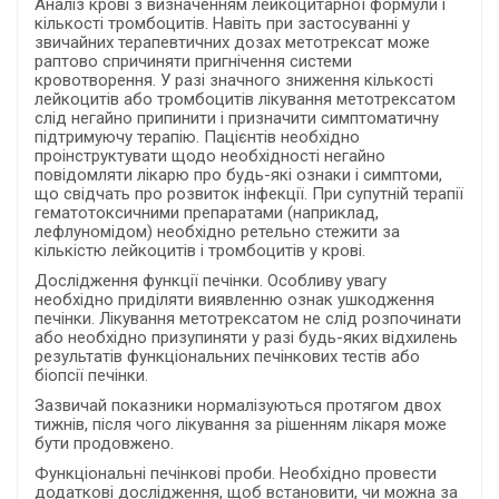
Аналіз крові з визначенням лейкоцитарної формули і
кількості тромбоцитів. Навіть при застосуванні у
звичайних терапевтичних дозах метотрексат може
раптово спричиняти пригнічення системи
кровотворення. У разі значного зниження кількості
лейкоцитів або тромбоцитів лікування метотрексатом
слід негайно припинити і призначити симптоматичну
підтримуючу терапію. Пацієнтів необхідно
проінструктувати щодо необхідності негайно
повідомляти лікарю про будь-які ознаки і симптоми,
що свідчать про розвиток інфекції. При супутній терапії
гематотоксичними препаратами (наприклад,
лефлуномідом) необхідно ретельно стежити за
кількістю лейкоцитів і тромбоцитів у крові.
Дослідження функції печінки. Особливу увагу
необхідно приділяти виявленню ознак ушкодження
печінки. Лікування метотрексатом не слід розпочинати
або необхідно призупиняти у разі будь-яких відхилень
результатів функціональних печінкових тестів або
біопсії печінки.
Зазвичай показники нормалізуються протягом двох
тижнів, після чого лікування за рішенням лікаря може
бути продовжено.
Функціональні печінкові проби. Необхідно провести
додаткові дослідження, щоб встановити, чи можна за