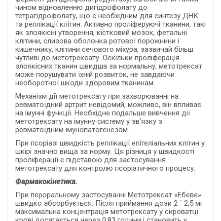
чином відновленню дигідрофолату до
тетрагідрофолату, що є необхідним для синтезу ДНК
та реплікації клітин. Активно проліферуючі тканини, такі
як злоякісні утворення, кістковий мозок, фетальні
клітини, слизова оболонка ротової порожнини і
кишечнику, клітини сечового міхура, зазвичай більш
чутливі до метотрексату. Оскільки проліферація
злоякісних тканин швидша за нормальну, метотрексат
може порушувати їхній розвиток, не завдаючи
необоротної шкоди здоровим тканинам.
Механізм дії метотрексату при захворюванні на
ревматоїдний артрит невідомий, можливо, він впливає
на імунні функції. Необхідне подальше вивчення дії
метотрексату на імунну систему у зв’язку з
ревматоїдним імунопатогенезом.
При псоріазі швидкість реплікації епітеліальних клітин у
шкірі значно вища за норму. Ця різниця у швидкості
проліферації є підставою для застосування
метотрексату для контролю псоріатичного процесу.
Фармакокінетика.
При пероральному застосуванні Метотрексат «Ебеве»
швидко абсорбується. Після приймання дози 2 ´ 2,5 мг
максимальна концентрація метотрексату у сироватці
крові досягається через 0,83 години і становить у