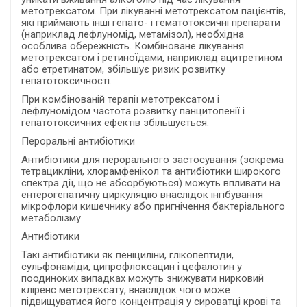
метотрексатом. При лікуванні метотрексатом пацієнтів,
які приймають інші гепато- і гематотоксичні препарати
(наприклад лефлуномід, метамізол), необхідна
особлива обережність. Комбіноване лікування
метотрексатом і ретиноїдами, наприклад ацитретином
або етретинатом, збільшує ризик розвитку
гепатотоксичності.
При комбінованій терапії метотрексатом і
лефлуномідом частота розвитку панцитопенії і
гепатотоксичних ефектів збільшується.
Пероральні антибіотики
Антибіотики для перорального застосування (зокрема
тетрацикліни, хлорамфенікол та антибіотики широкого
спектра дії, що не абсорбуються) можуть впливати на
ентерогепатичну циркуляцію внаслідок інгібування
мікрофлори кишечнику або пригнічення бактеріального
метаболізму.
Антибіотики
Такі антибіотики як пеніциліни, глікопептиди,
сульфонаміди, ципрофлоксацин і цефалотин у
поодиноких випадках можуть знижувати нирковий
кліренс метотрексату, внаслідок чого може
підвищуватися його концентрація у сироватці крові та