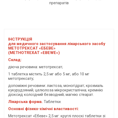
препаратів
ІНСТРУКЦІЯ
для медичного застосування лікарського засобу
МЕТОТРЕКСАТ «ЕБЕВЕ»
(METHOTREXAT «EBEWE»)
Склад:
діюча речовина: метотрексат;
1 таблетка містить 2,5 мг або 5 мг, або 10 мг
метотрексату;
допоміжні речовини: лактоза, моногідрат; крохмаль
кукурудзяний; целюлоза мікрокристалічна; кремнію
діоксид колоїдний безводний; магнію стеарат.
Лікарська форма.
Таблетки.
Основні фізико-хімічні властивості:
Метотрексат «Ебеве» 2,5 мг: круглі плоскі таблетки зі