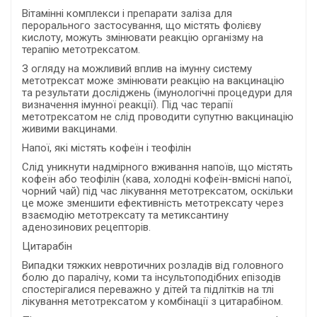
Вітамінні комплекси і препарати заліза для
перорального застосування, що містять фолієву
кислоту, можуть змінювати реакцію організму на
терапію метотрексатом.
З огляду на можливий вплив на імунну систему
метотрексат може змінювати реакцію на вакцинацію
та результати досліджень (імунологічні процедури для
визначення імунної реакції). Під час терапії
метотрексатом не слід проводити супутню вакцинацію
живими вакцинами.
Напої, які містять кофеїн і теофілін
Слід уникнути надмірного вживання напоїв, що містять
кофеїн або теофілін (кава, холодні кофеїн-вмісні напої,
чорний чай) під час лікування метотрексатом, оскільки
це може зменшити ефективність метотрексату через
взаємодію метотрексату та метиксантину
аденозинових рецепторів.
Цитарабін
Випадки тяжких невротичних розладів від головного
болю до паралічу, коми та інсультоподібних епізодів
спостерігалися переважно у дітей та підлітків на тлі
лікування метотрексатом у комбінації з цитарабіном.