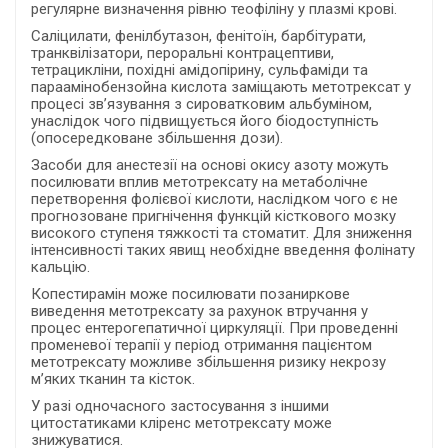
регулярне визначення рівню теофіліну у плазмі крові.
Саліцилати, фенілбутазон, фенітоїн, барбітурати,
транквілізатори, пероральні контрацептиви,
тетрацикліни, похідні амідопірину, сульфаміди та
параамінобензойна кислота заміщають метотрексат у
процесі зв’язування з сироватковим альбуміном,
унаслідок чого підвищується його біодоступність
(опосередковане збільшення дози).
Засоби для анестезії на основі окису азоту можуть
посилювати вплив метотрексату на метаболічне
перетворення фолієвої кислоти, наслідком чого є не
прогнозоване пригнічення функцій кісткового мозку
високого ступеня тяжкості та стоматит. Для зниження
інтенсивності таких явищ необхідне введення фолінату
кальцію.
Копестирамін може посилювати позаниркове
виведення метотрексату за рахунок втручання у
процес ентерогепатичної циркуляції. При проведенні
променевої терапії у період отримання пацієнтом
метотрексату можливе збільшення ризику некрозу
м’яких тканин та кісток.
У разі одночасного застосування з іншими
цитостатиками кліренс метотрексату може
знижуватися.