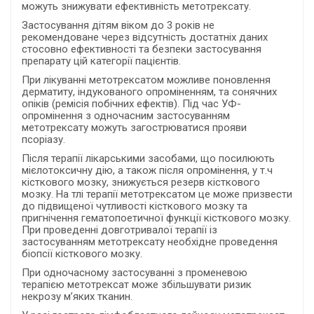
можуть знижувати ефективність метотрексату.
Застосування дітям віком до 3 років не
рекомендоване через відсутність достатніх даних
стосовно ефективності та безпеки застосування
препарату цій категорії пацієнтів.
При лікуванні метотрексатом можливе поновлення
дерматиту, індукованого опроміненням, та сонячних
опіків (ремісія побічних ефектів). Під час УФ-
опромінення з одночасним застосуванням
метотрексату можуть загострюватися прояви
псоріазу.
Після терапії лікарськими засобами, що посилюють
мієлотоксичну дію, а також після опромінення, у т.ч
кісткового мозку, знижується резерв кісткового
мозку. На тлі терапії метотрексатом це може призвести
до підвищеної чутливості кісткового мозку та
пригнічення гематопоетичної функції кісткового мозку.
При проведенні довготривалої терапії із
застосуванням метотрексату необхідне проведення
біопсії кісткового мозку.
При одночасному застосуванні з променевою
терапією метотрексат може збільшувати ризик
некрозу м’яких тканин.