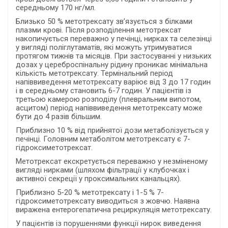
середньому 170 нг/мл.
Близько 50 % метотрексату зв’язується з білками
плазми крові. Після розподілення метотрексат
накопичується переважно у печінці, нирках та селезінці
у вигляді поліглутаматів, які можуть утримуватися
протягом тижнів та місяців. При застосуванні у низьких
дозах у цереброспінальну рідину проникає мінімальна
кількість метотрексату. Термінальний період
напіввиведення метотрексату варіює від 3 до 17 годин
і в середньому становить 6-7 годин. У пацієнтів із
третьою камерою розподілу (плевральним випотом,
асцитом) період напіввиведення метотрексату може
бути до 4 разів більшим.
Приблизно 10 % від прийнятої дози метаболізується у
печінці. Головним метаболітом метотрексату є 7-
гідроксиметотрексат.
Метотрексат екскретується переважно у незміненому
вигляді нирками (шляхом фільтрації у клубочках і
активної секреції у проксимальних канальцях).
Приблизно 5-20 % метотрексату і 1-5 % 7-
гідроксиметотрексату виводиться з жовчю. Наявна
виражена ентерогепатична рециркуляція метотрексату.
У пацієнтів із порушеннями функції нирок виведення