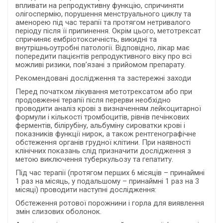
впливати на репродуктивну функцію, спричиняти
олігоспермію, порушення менструального циклу та
аменорею під час терапії та протягом нетривалого
періоду після її припинення. Окрім цього, метотрексат
спричиняє ембріотоксичність, викидні та
внутрішньоутробні патології. Відповідно, лікар має
попередити пацієнтів репродуктивного віку про всі
можливі ризики, пов’язані з прийомом препарату.
Рекомендовані дослідження та застережні заходи
Перед початком лікування метотрексатом або при
продовженні терапії після перерви необхідно
проводити аналіз крові з визначенням лейкоцитарної
формули і кількості тромбоцитів, рівнів печінкових
ферментів, білірубіну, альбуміну сироватки крові і
показників функції нирок, а також рентгенографічне
обстеження органів грудної клітини. При наявності
клінічних показань слід призначити дослідження з
метою виключення туберкульозу та гепатиту.
Під час терапії (протягом перших 6 місяців – принаймні
1 раз на місяць, у подальшому – принаймні 1 раз на 3
місяці) проводити наступні дослідження:
Обстеження ротової порожнини і горла для виявлення
змін слизових оболонок.