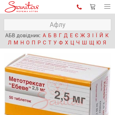
АБВ довідник:
А
Б
В
Г
Д
Е
Є
Ж
З
І
Ї
Й
К
Л
М
Н
О
П
Р
С
Т
У
Ф
Х
Ц
Ч
Ш
Щ
Ю
Я