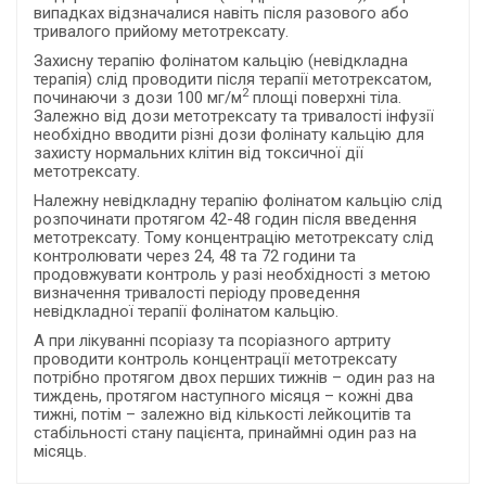
випадках відзначалися навіть після разового або
тривалого прийому метотрексату.
Захисну терапію фолінатом кальцію (невідкладна
терапія) слід проводити після терапії метотрексатом,
2
починаючи з дози 100 мг/м
площі поверхні тіла.
Залежно від дози метотрексату та тривалості інфузії
необхідно вводити різні дози фолінату кальцію для
захисту нормальних клітин від токсичної дії
метотрексату.
Належну невідкладну терапію фолінатом кальцію слід
розпочинати протягом 42-48 годин після введення
метотрексату. Тому концентрацію метотрексату слід
контролювати через 24, 48 та 72 години та
продовжувати контроль у разі необхідності з метою
визначення тривалості періоду проведення
невідкладної терапії фолінатом кальцію.
А при лікуванні псоріазу та псоріазного артриту
проводити контроль концентрації метотрексату
потрібно протягом двох перших тижнів – один раз на
тиждень, протягом наступного місяця – кожні два
тижні, потім – залежно від кількості лейкоцитів та
стабільності стану пацієнта, принаймні один раз на
місяць.