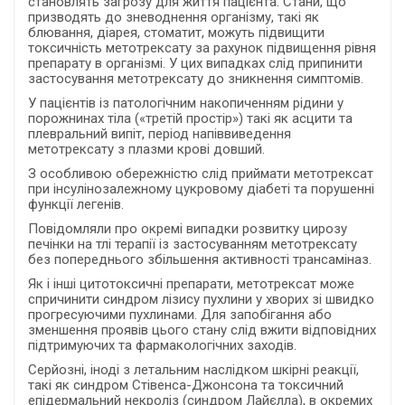
становлять загрозу для життя пацієнта. Стани, що
призводять до зневоднення організму, такі як
блювання, діарея, стоматит, можуть підвищити
токсичність метотрексату за рахунок підвищення рівня
препарату в організмі. У цих випадках слід припинити
застосування метотрексату до зникнення симптомів.
У пацієнтів із патологічним накопиченням рідини у
порожнинах тіла («третій простір») такі як асцити та
плевральний випіт, період напіввиведення
метотрексату з плазми крові довший.
З особливою обережністю слід приймати метотрексат
при інсулінозалежному цукровому діабеті та порушенні
функції легенів.
Повідомляли про окремі випадки розвитку цирозу
печінки на тлі терапії із застосуванням метотрексату
без попереднього збільшення активності трансаміназ.
Як і інші цитотоксичні препарати, метотрексат може
спричинити синдром лізису пухлини у хворих зі швидко
прогресуючими пухлинами. Для запобігання або
зменшення проявів цього стану слід вжити відповідних
підтримуючих та фармакологічних заходів.
Серйозні, іноді з летальним наслідком шкірні реакції,
такі як синдром Стівенса-Джонсона та токсичний
епідермальний некроліз (синдром Лайєлла), в окремих