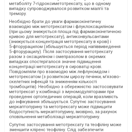
метаболіту 7‑гідроксиметотрексату, що в одному
випадку супроводжувалося розвитком міалгії та
тремору.
Необхідно брати до уваги фармакокінетичну
взаємодію між метотрексатом і флуклоксациліном
(при цьому знижується площа під фармакокінетичною
кривою для метотрексату), антиконвульсантами
(знижується концентрація метотрексату в крові) і
5‑фторурацилом (збільшується період напіввиведення
5-фторурацилу). Після застосування метотрексату
разом з оксациліном і омепразолом в окремих
випадках спостерігалося значне підвищення
концентрації метотрексату в сироватці крові.
Повідомляли про взаємодію між лефлуномідом і
метотрексатом (з розвитком цирозу печінки, м’язово-
скелетних інфекцій та зниженням кількості
тромбоцитів). Необхідно з обережністю застосовувати
метотрексат у комбінації з імуномодуляторами при
проведенні ортопедичних операцій, коли вразливість
до інфікування збільшується. Супутнє застосування
меркаптопурину та метотрексату може підвищити
біодоступність меркаптопурину, імовірно, за рахунок
сповільнення метаболізації меркаптопурину.
Супутнє застосування метотрексату та теофіліну може
зменшити кліренс теофіліну. Слід забезпечити