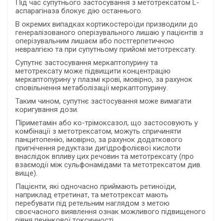
Під час супутнього застосування з метотрексатом L-
аспарагіназа блокує дію останнього.
В окремих випадках кортикостероїди призводили до
генералізованого оперізувального лишаю у пацієнтів з
оперізувальним лишаєм або постгерпетичною
невралгією та при супутньому прийомі метотрексату.
Супутнє застосування меркаптопурину та
метотрексату може підвищити концентрацію
меркаптопурину у плазмі крові, імовірно, за рахунок
сповільнення метаболізації меркаптопурину.
Таким чином, супутнє застосування може вимагати
коригування дози.
Піриметамін або ко-трімоксазол, що застосовують у
комбінації з метотрексатом, можуть спричиняти
панцитопенію, імовірно, за рахунок додаткового
пригнічення редуктази дигідрофолієвої кислоти
внаслідок впливу цих речовин та метотрексату (про
взаємодії між сульфонамідами та метотрексатом див.
вище).
Пацієнти, які одночасно приймають ретиноїди,
наприклад етретинат, та метотрексат мають
перебувати під ретельним наглядом з метою
своєчасного виявлення ознак можливого підвищеного
рівня печінкової токсичності.