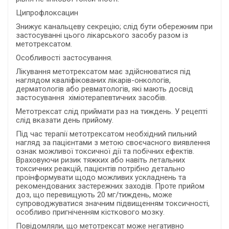
Ципрофлоксацин
Знижує канальцеву секрецію; слід бути обережним при
застосуванні цього лікарського засобу разом із
метотрексатом.
Особливості застосування.
Лікування метотрексатом має здійснюватися під
наглядом кваліфікованих лікарів-онкологів,
дерматологів або ревматологів, які мають досвід
застосування хіміотерапевтичних засобів.
Метотрексат слід приймати раз на тиждень. У рецепті
слід вказати день прийому.
Під час терапії метотрексатом необхідний пильний
нагляд за пацієнтами з метою своєчасного виявлення
ознак можливої токсичної дії та побічних ефектів.
Враховуючи ризик тяжких або навіть летальних
токсичних реакцій, пацієнтів потрібно детально
проінформувати щодо можливих ускладнень та
рекомендованих застережних заходів. Проте прийом
доз, що перевищують 20 мг/тиждень, може
супроводжуватися значним підвищенням токсичності,
особливо пригніченням кісткового мозку.
Повідомляли, що метотрексат може негативно