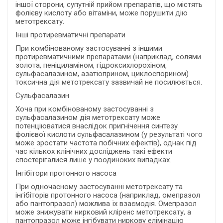
іншої сторони, супутній прийом препаратів, що містять
фолієву кислоту або вітаміни, може порушити дію
метотрексату.
Інші протиревматичні препарати
При комбінованому застосуванні з іншими
протиревматичними препаратами (наприклад, солями
золота, пеніциламіном, гідроксихлорохіном,
сульфасалазином, азатіоприном, циклоспорином)
токсична дія метотрексату зазвичай не посилюється.
Сульфасалазин
Хоча при комбінованому застосуванні з
сульфасалазином дія метотрексату може
потенціюватися внаслідок пригнічення синтезу
фолієвої кислоти сульфасалазином (у результаті чого
може зростати частота побічних ефектів), однак під
час кількох клінічних досліджень такі ефекти
спостерігалися лише у поодиноких випадках.
Інгібітори протонного насоса
При одночасному застосуванні метотрексату та
інгібіторів протонного насоса (наприклад, омепразол
або пантопразол) можлива їх взаємодія. Омепразол
може знижувати нирковий кліренс метотрексату, а
пантопразол може інгібувати ниркову елімінацію