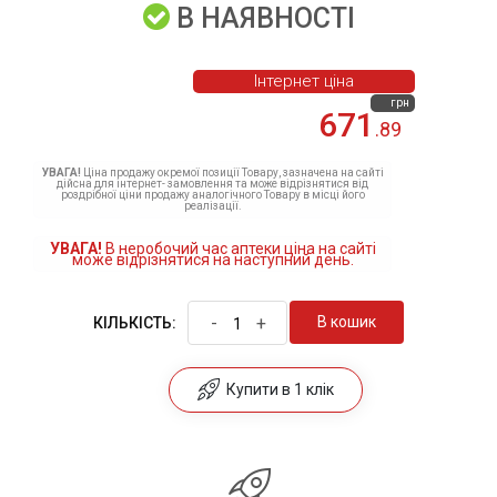
В НАЯВНОСТІ
Інтернет ціна
грн
671
.89
УВАГА!
Ціна продажу окремої позиції Товару, зазначена на сайті
дійсна для інтернет- замовлення та може відрізнятися від
роздрібної ціни продажу аналогічного Товару в місці його
реалізації.
УВАГА!
В неробочий час аптеки ціна на сайті
може відрізнятися на наступний день.
-
+
В кошик
КІЛЬКІСТЬ:
Купити в 1 клік