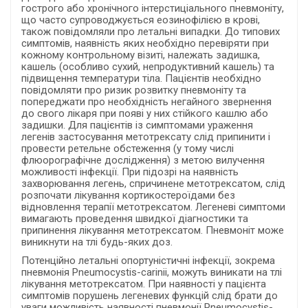
гострого або хронічного інтерстиціального пневмоніту,
що часто супроводжується еозинофілією в крові,
також повідомляли про летальні випадки. До типових
симптомів, наявність яких необхідно перевіряти при
кожному контрольному візиті, належать задишка,
кашель (особливо сухий, непродуктивний кашель) та
підвищення температури тіла. Пацієнтів необхідно
повідомляти про ризик розвитку пневмоніту та
попереджати про необхідність негайного звернення
до свого лікаря при появі у них стійкого кашлю або
задишки. Для пацієнтів із симптомами ураження
легенів застосування метотрексату слід припинити і
провести ретельне обстеження (у тому числі
флюорографічне дослідження) з метою вилучення
можливості інфекції. При підозрі на наявність
захворювання легень, спричинене метотрексатом, слід
розпочати лікування кортикостероїдами без
відновлення терапії метотрексатом. Легеневі симптоми
вимагають проведення швидкої діагностики та
припинення лікування метотрексатом. Пневмоніт може
виникнути на тлі будь-яких доз.
Потенційно летальні опортуністичні інфекції, зокрема
пневмонія Pneumocystis-carinii, можуть виникати на тлі
лікування метотрексатом. При наявності у пацієнта
симптомів порушень легеневих функцій слід брати до
уваги можливість наявності пневмонії Pneumocystis-