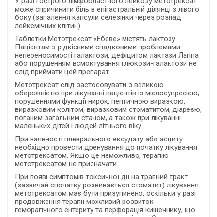
У разі гострого лімфобластного лейкозу метотрексат
може спричинити біль в епігастральній ділянці з лівого
боку (запалення капсули селезінки через розпад
лейкемічних клітин).
Таблетки Метотрексат «Ебеве» містять лактозу.
Пацієнтам з рідкісними спадковими проблемами
непереносимості галактози, дефіцитом лактази Лаппа
або порушенням всмоктування глюкози-галактози не
слід приймати цей препарат.
Метотрексат слід застосовувати з великою
обережністю при лікуванні пацієнтів із мієлосупресією,
порушеннями функції нирок, пептичною виразкою,
виразковим колітом, виразковим стоматитом, діареєю,
поганим загальним станом, а також при лікуванні
маленьких дітей і людей літнього віку.
При наявності плеврального ексудату або асциту
необхідно провести дренування до початку лікування
метотрексатом. Якщо це неможливо, терапію
метотрексатом не призначати.
При появі симптомів токсичної дії на травний тракт
(зазвичай спочатку розвивається стоматит) лікування
метотрексатом має бути призупинено, оскільки у разі
продовження терапії можливий розвиток
геморагічного ентериту та перфорація кишечнику, що