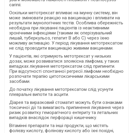
carinii.
Оскільки метотрексат впливає на імунну систему, він
може змінювати реакцію на вакцинацію і впливати на
результати імунологічних тестів. Особлива обережність
необхідна при лікуванні пацієнтів із неактивними
хронічними інфекціями (такими як оперізувальний
лишай, туберкульоз, гепатит В або С) через їхню
можливу активацію. У період лікування метотрексатом
не слід проводити вакцинацію живими вакцинами.
У пацієнтів, які отримують метотрексат у низьких
дозах, може розвиватися злоякісна лімфома; у таких
випадках лікування метотрексатом слід припинити.
При відсутності спонтанної регресії лімфоми необхідно
розпочати терапію цитотоксичними лікарськими
засобами.
До початку лікування метотрексатом слід усунути
плевральні випоти та асцити.
Діарея та виразковий стоматит можуть бути ознаками
токсичної дії та вимагають припинення лікування через
ризик розвитку геморагічного ентериту та летальних
випадків внаслідок перфорації кишечнику.
Вітамінні препарати та інші продукти, що містять
фолієву кислоту, фолінову кислоту або їхні похідні,