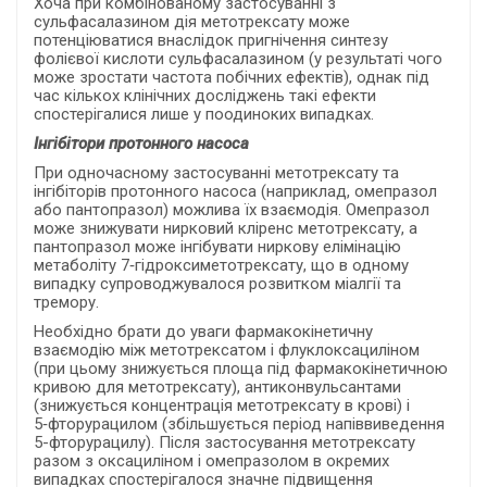
Хоча при комбінованому застосуванні з
сульфасалазином дія метотрексату може
потенціюватися внаслідок пригнічення синтезу
фолієвої кислоти сульфасалазином (у результаті чого
може зростати частота побічних ефектів), однак під
час кількох клінічних досліджень такі ефекти
спостерігалися лише у поодиноких випадках.
Інгібітори протонного насоса
При одночасному застосуванні метотрексату та
інгібіторів протонного насоса (наприклад, омепразол
або пантопразол) можлива їх взаємодія. Омепразол
може знижувати нирковий кліренс метотрексату, а
пантопразол може інгібувати ниркову елімінацію
метаболіту 7‑гідроксиметотрексату, що в одному
випадку супроводжувалося розвитком міалгії та
тремору.
Необхідно брати до уваги фармакокінетичну
взаємодію між метотрексатом і флуклоксациліном
(при цьому знижується площа під фармакокінетичною
кривою для метотрексату), антиконвульсантами
(знижується концентрація метотрексату в крові) і
5‑фторурацилом (збільшується період напіввиведення
5-фторурацилу). Після застосування метотрексату
разом з оксациліном і омепразолом в окремих
випадках спостерігалося значне підвищення