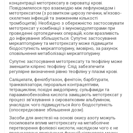
концентрації метотрексату в сироватці крові.
Повідомлялося про взаємодію між лефлуномідом і
метотрексатом (з розвитком цирозу печінки, м’язово-
скелетних інфекцій та зниженням кількості
тромбоцитів). Необхідно з обережністю застосовувати
метотрексат у комбінації з імуномодуляторами при
проведенні ортопедичних операцій, коли вразливість
до інфікування збільшується.
Супутнє застосування
меркаптопурину та метотрексату може підвищити
біодоступність меркаптопурину, імовірно, за рахунок
сповільнення метаболізації меркаптопурину.
Супутнє застосування метотрексату та теофіліну може
зменшити кліренс теофіліну. Слід забезпечити
регулярне визначення рівню теофіліну у плазмі крові.
Саліцилати, фенілбутазон, фенітоїн, барбітурати,
транквілізатори, пероральні контрацептиви,
тетрацикліни, похідні амідопірину, сульфаміди та
параамінобензойна кислота заміщають метотрексат у
процесі зв’язування з сироватковим альбуміном,
унаслідок чого підвищується його біодоступність
(опосередковане збільшення дози).
Засоби для анестезії на основі окису азоту можуть
посилювати вплив метотрексату на метаболічне
перетворення фолієвої кислоти, наслідком чого є не