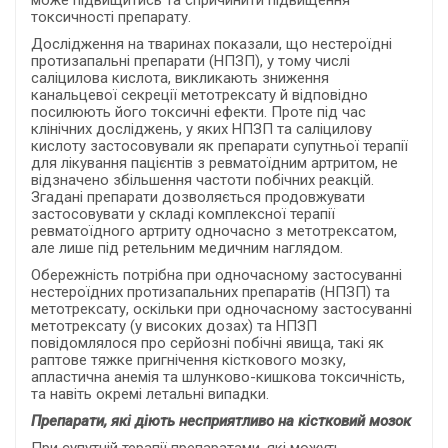
може підвищитись та спричинити підвищення
токсичності препарату.
Дослідження на тваринах показали, що нестероїдні
протизапальні препарати (НПЗП), у тому числі
саліцилова кислота, викликають зниження
канальцевої секреції метотрексату й відповідно
посилюють його токсичні ефекти. Проте під час
клінічних досліджень, у яких НПЗП та саліцилову
кислоту застосовували як препарати супутньої терапії
для лікування пацієнтів з ревматоїдним артритом, не
відзначено збільшення частоти побічних реакцій.
Згадані препарати дозволяється продовжувати
застосовувати у складі комплексної терапії
ревматоїдного артриту одночасно з метотрексатом,
але лише під ретельним медичним наглядом.
Обережність потрібна при одночасному застосуванні
нестероїдних протизапальних
препаратів
(НПЗП) та
метотрексату, оскільки при одночасному застосуванні
метотрексату (у високих дозах) та НПЗП
повідомлялося про серйозні побічні явища, такі як
раптове тяжке пригнічення кісткового мозку,
апластична анемія та шлунково-кишкова токсичність,
та навіть окремі летальні випадки
.
Препарати, які діють несприятливо на кістковий мозок