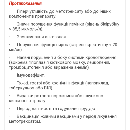
Протипоказання.
·
Гіперчутливість до метотрексату або до інших
компонентів препарату.
·
Значні порушення функції печінки (рівень білірубіну
> 85,5 мкмоль/л).
·
Зловживання алкоголем.
·
Порушення функції нирок (кліренс креатиніну < 20
мл/хв).
·
Наявні порушення з боку системи кровотворення
(зокрема гіпоплазія кісткового мозку, лейкопенія,
тромбоцитопенія або виражена анемія).
·
Імунодефіцит.
·
Тяжкі, гострі або хронічні інфекції (наприклад,
туберкульоз або ВІЛ).
·
Виразки ротової порожнини або шлунково-
кишкового тракту.
·
Період вагітності та годування груддю.
·
Вакцинація живими вакцинами у період лікування
метотрексатом.