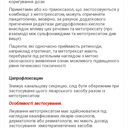
коригування дози.
Піриметамін або ко-трімоксазол, що застосовуються у
комбінації з метотрексатом, можуть спричиняти
панцитопенію, імовірно, за рахунок додаткового
пригнічення редуктази дигідрофолієвої кислоти
внаслідок впливу цих речовин та метотрексату (про
взаємодії між сульфонамідами та метотрексатом див.
вище).
Пацієнти, які одночасно приймають ретиноїди,
наприклад етретинат, та метотрексат мають
перебувати під ретельним наглядом з метою
своєчасного виявлення ознак можливого підвищеного
рівня печінкової токсичності.
Ципрофлоксацин
Знижує канальцеву секрецію; слід бути обережним при
застосуванні цього лікарського засобу разом із
метотрексатом.
Особливості застосування.
Лікування метотрексатом має здійснюватися під
наглядом кваліфікованих лікарів-онкологів,
дерматологів або ревматологів, які мають досвід
застосування хіміотерапевтичних засобів.