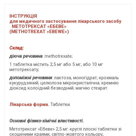
ІНСТРУКЦІЯ
для медичного застосування лікарського засобу
МЕТОТРЕКСАТ «ЕБЕВЕ»
(METHOTREXAT «EBEWE»)
Склад:
діюча речовина
: methotrexate;
1 таблетка містить 2,5 мг або 5 мг, або 10 мг
метотрексату;
допоміжні речовини
: лактоза, моногідрат; крохмаль
кукурудзяний; целюлоза мікрокристалічна; кремнію
діоксид колоїдний безводний; магнію стеарат.
Лікарська форма.
Таблетки.
Основні фізико-хімічні властивості.
Метотрексат «Ебеве» 2,5 мг:
круглі плоскі таблетки зі
скошеними краями, світло-жовтого кольору,