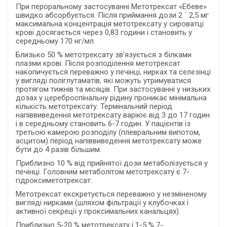
При пероральному застосуванні Метотрексат «Ебеве»
швидко абсорбується. Після приймання дози 2
´
2,5 мг
максимальна концентрація метотрексату у сироватці
крові досягається через 0,83 години і становить у
середньому 170 нг/мл.
Близько 50 % метотрексату зв’язується з білками
плазми крові. Після розподілення метотрексат
накопичується переважно у печінці, нирках та селезінці
у вигляді поліглутаматів, які можуть утримуватися
протягом тижнів та місяців. При застосуванні у низьких
дозах у цереброспінальну рідину проникає мінімальна
кількість метотрексату. Термінальний період
напіввиведення метотрексату варіює від 3 до 17 годин
і в середньому становить 6-7 годин. У пацієнтів із
третьою камерою розподілу (плевральним випотом,
асцитом) період напіввиведення метотрексату може
бути до 4 разів більшим.
Приблизно 10 % від прийнятої дози метаболізується у
печінці. Головним метаболітом метотрексату є 7-
гідроксиметотрексат.
Метотрексат екскретується переважно у незміненому
вигляді
нирками (шляхом фільтрації у клубочках і
активної секреції у проксимальних канальцях).
Приблизно 5-20 % метотрексату і 1-5 % 7-