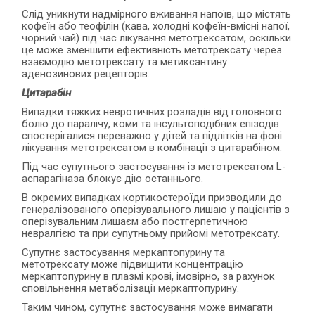
Слід уникнути надмірного вживання напоїв, що містять
кофеїн або теофілін (кава, холодні кофеїн-вмісні напої,
чорний чай) під час лікування метотрексатом, оскільки
це може зменшити ефективність метотрексату через
взаємодію метотрексату та метиксантину
аденозинових рецепторів.
Цитарабін
Випадки тяжких невротичних розладів від головного
болю до паралічу, коми та інсультоподібних епізодів
спостерігалися переважно у дітей та підлітків на фоні
лікування метотрексатом в комбінації з цитарабіном
.
Під час супутнього застосування із метотрексатом L-
аспарагіназа блокує дію останнього.
В окремих випадках кортикостероїди призводили до
генералізованого оперізувального лишаю у пацієнтів з
оперізувальним лишаєм або постгерпетичною
невралгією та при супутньому прийомі метотрексату.
Супутнє застосування меркаптопурину та
метотрексату може підвищити концентрацію
меркаптопурину в плазмі крові, імовірно, за рахунок
сповільнення метаболізації меркаптопурину.
Таким чином, супутнє застосування може вимагати