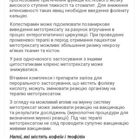
прогнозоване пригнічення функцій кісткового мозку
високого ступеня тяжкості та стоматит. Для зниження
інтенсивності таких явищ необхідне введення фолінату
кальцію.
Копестирамін може підсилювати позаниркове
виведення метотрексату за рахунок втручання в
процес ентерогепатичної циркуляції. При проведенні
променевої терапії в період отримання пацієнтом
метотрексату можливе збільшення ризику некрозу
м’яких тканин та кісток.
У разі одночасного застосування з іншими
цитостатиками кліренс метотрексату може
знижуватися.
Вітамінні комплекси і препарати заліза для
перорального застосування, що містять фолієву
кислоту, можуть змінювати реакцію організму на
терапію метотрексатом.
З огляду на можливий вплив на імунну систему
метотрексат може змінювати реакцію на вакцинацію
та результати досліджень (імунологічні процедури для
визначення імунної реакції). Під час терапії
метотрексатом не слід проводити супутню вакцинацію
живими вакцинами.
Напої, які містять кофеїн і теофілін