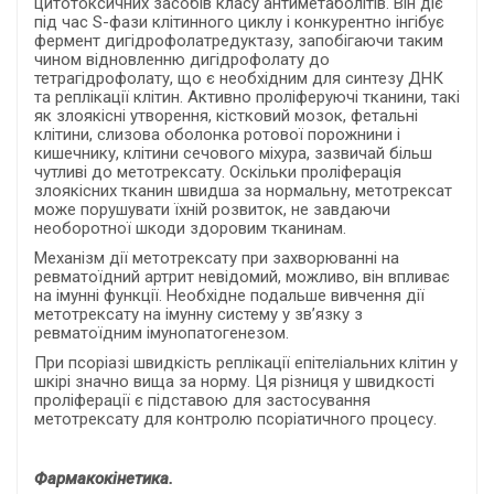
цитотоксичних засобів класу антиметаболітів. Він діє
під час S-фази клітинного циклу і конкурентно інгібує
фермент дигідрофолатредуктазу, запобігаючи таким
чином відновленню дигідрофолату до
тетрагідрофолату, що є необхідним для синтезу ДНК
та реплікації клітин. Активно проліферуючі тканини, такі
як злоякісні утворення, кістковий мозок, фетальні
клітини, слизова оболонка ротової порожнини і
кишечнику, клітини сечового міхура, зазвичай більш
чутливі до метотрексату. Оскільки проліферація
злоякісних тканин швидша за нормальну, метотрексат
може порушувати їхній розвиток, не завдаючи
необоротної шкоди здоровим тканинам.
Механізм дії метотрексату при захворюванні на
ревматоїдний артрит невідомий, можливо, він впливає
на імунні функції. Необхідне подальше вивчення дії
метотрексату на імунну систему у зв’язку з
ревматоїдним імунопатогенезом.
При псоріазі швидкість реплікації епітеліальних клітин у
шкірі значно вища за норму. Ця різниця у швидкості
проліферації є підставою для застосування
метотрексату для контролю псоріатичного процесу.
Фармакокінетика.