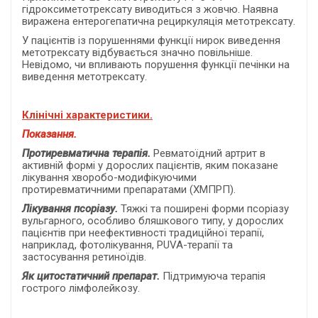
гідроксиметотрексату виводиться з жовчю. Наявна
виражена ентерогепатична рециркуляція метотрексату.
У пацієнтів із порушеннями функції нирок виведення
метотрексату відбувається значно повільніше.
Невідомо, чи впливають порушення функції печінки на
виведення метотрексату.
Клінічні характеристики.
Показання.
Протиревматична терапія.
Ревматоїдний артрит в
активній формі у дорослих пацієнтів, яким показане
лікування хворобо-модифікуючими
протиревматичними препаратами (ХМПРП).
Лікування псоріазу.
Тяжкі та поширені форми псоріазу
вульгарного, особливо бляшкового типу, у дорослих
пацієнтів при неефективності традиційної терапії,
наприклад, фотолікування,
PUVA
-терапії та
застосування ретиноїдів.
Як цитостатичний препарат.
Підтримуюча терапія
гострого лімфолейкозу.