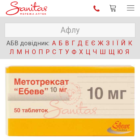
АБВ довідник:
А
Б
В
Г
Д
Е
Є
Ж
З
І
Ї
Й
К
Л
М
Н
О
П
Р
С
Т
У
Ф
Х
Ц
Ч
Ш
Щ
Ю
Я