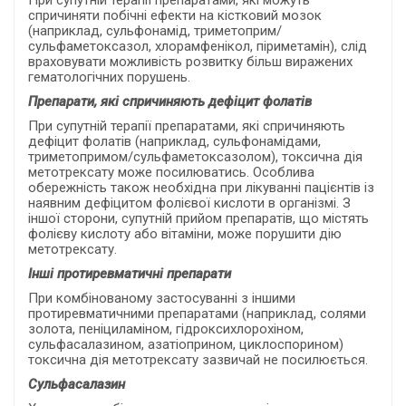
При супутній терапії препаратами, які можуть
спричиняти побічні ефекти на кістковий мозок
(наприклад, сульфонамід, триметоприм/
сульфаметоксазол, хлорамфенікол, піриметамін), слід
враховувати можливість розвитку більш виражених
гематологічних порушень.
Препарати, які спричиняють дефіцит фолатів
При супутній терапії препаратами, які спричиняють
дефіцит фолатів (наприклад, сульфонамідами,
триметопримом/сульфаметоксазолом), токсична дія
метотрексату може посилюватись. Особлива
обережність також необхідна при лікуванні пацієнтів із
наявним дефіцитом фолієвої кислоти в організмі.
З
іншої сторони, супутній прийом препаратів, що містять
фолієву кислоту або вітаміни, може порушити дію
метотрексату.
Інші протиревматичні препарати
При комбінованому застосуванні з іншими
протиревматичними препаратами (наприклад, солями
золота, пеніциламіном, гідроксихлорохіном,
сульфасалазином, азатіоприном, циклоспорином)
токсична дія метотрексату зазвичай не посилюється.
Сульфасалазин