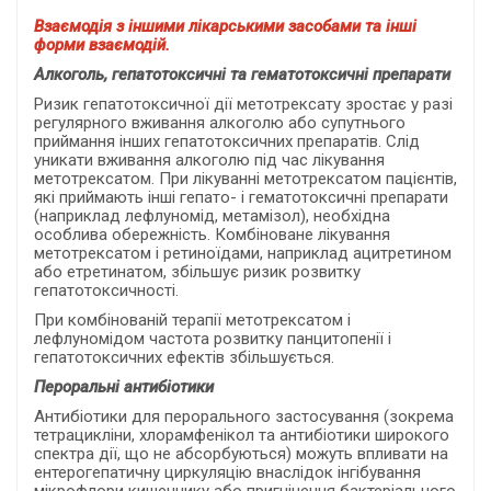
Взаємодія з іншими лікарськими засобами та інші
форми взаємодій.
Алкоголь, гепатотоксичні та гематотоксичні препарати
Ризик гепатотоксичної дії метотрексату зростає у разі
регулярного вживання алкоголю або супутнього
приймання інших гепатотоксичних препаратів. Слід
уникати вживання алкоголю під час лікування
метотрексатом. При лікуванні метотрексатом пацієнтів,
які приймають інші гепато- і гематотоксичні препарати
(наприклад лефлуномід, метамізол), необхідна
особлива обережність. Комбіноване лікування
метотрексатом і ретиноїдами, наприклад ацитретином
або етретинатом, збільшує ризик розвитку
гепатотоксичності.
При комбінованій терапії метотрексатом і
лефлуномідом частота розвитку панцитопенії і
гепатотоксичних ефектів збільшується.
Пероральні антибіотики
Антибіотики для перорального застосування (зокрема
тетрацикліни, хлорамфенікол та антибіотики широкого
спектра дії, що не абсорбуються) можуть впливати на
ентерогепатичну циркуляцію внаслідок інгібування