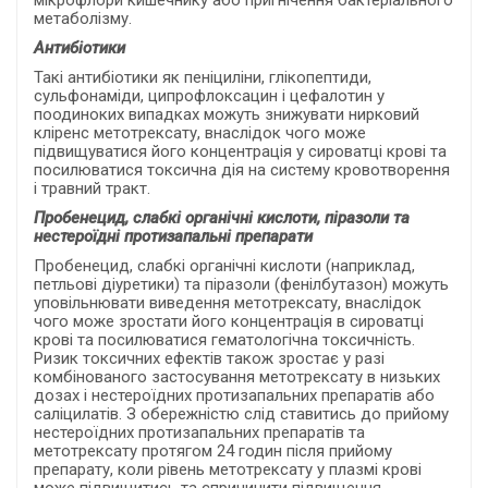
мікрофлори кишечнику або пригнічення бактеріального
метаболізму.
Антибіотики
Такі антибіотики як пеніциліни, глікопептиди,
сульфонаміди, ципрофлоксацин і цефалотин у
поодиноких випадках можуть знижувати нирковий
кліренс метотрексату, внаслідок чого може
підвищуватися його концентрація у сироватці крові та
посилюватися токсична дія на систему кровотворення
і травний тракт.
Пробенецид, слабкі органічні кислоти, піразоли та
нестероїдні протизапальні препарати
Пробенецид, слабкі органічні кислоти (наприклад,
петльові діуретики) та піразоли (фенілбутазон) можуть
уповільнювати виведення метотрексату, внаслідок
чого може зростати його концентрація в сироватці
крові та посилюватися гематологічна токсичність.
Ризик токсичних ефектів також зростає у разі
комбінованого застосування метотрексату в низьких
дозах і нестероїдних протизапальних препаратів або
саліцилатів.
З обережністю слід ставитись до прийому
нестероїдних протизапальних препаратів та
метотрексату протягом 24 годин після прийому
препарату, коли рівень метотрексату у плазмі крові