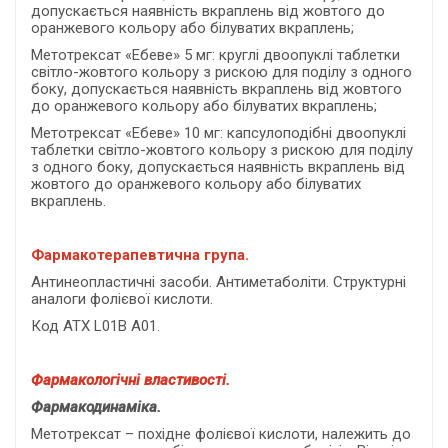
допускається наявність вкраплень від жовтого до
оранжевого кольору або білуватих вкраплень;
Метотрексат «Ебеве» 5 мг: круглі двоопуклі таблетки
світло-жовтого кольору з рискою для поділу з одного
боку, допускається наявність вкраплень від жовтого
до оранжевого кольору або білуватих вкраплень;
Метотрексат «Ебеве» 10 мг: капсулоподібні двоопуклі
таблетки світло-жовтого кольору з рискою для поділу
з одного боку, допускається наявність вкраплень від
жовтого до оранжевого кольору або білуватих
вкраплень.
Фармакотерапевтична
група
.
Антинеопластичні засоби.
Антиметаболіти. Структурні
аналоги фолієвої кислоти.
Код АТХ
L01B A01.
Фармакологічні властивості.
Фармакодинаміка.
Метотрексат – похідне фолієвої кислоти, належить до