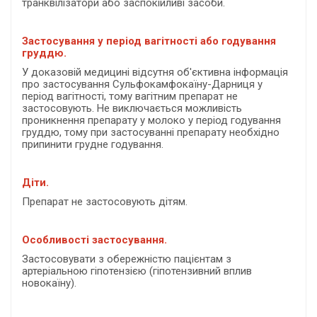
транквілізатори або заспокійливі засоби.
Застосування у період вагітності або годування
груддю.
У доказовій медицині відсутня об'єктивна інформація
про застосування Сульфокамфокаїну-Дарниця у
період вагітності, тому вагітним препарат не
застосовують. Не виключається можливість
проникнення препарату у молоко у період годування
груддю, тому при застосуванні препарату необхідно
припинити грудне годування.
Діти.
Препарат не застосовують дітям.
Особливості застосування.
Застосовувати з обережністю пацієнтам з
артеріальною гіпотензією (гіпотензивний вплив
новокаїну).