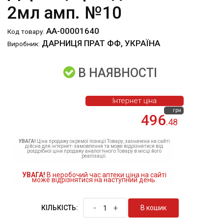
2мл амп. №10
АА-00001640
Код товару:
ДАРНИЦЯ ПРАТ ФФ, УКРАЇНА
Виробник:
В НАЯВНОСТІ
Інтернет ціна
грн
496
.48
УВАГА!
Ціна продажу окремої позиції Товару, зазначена на сайті
дійсна для інтернет- замовлення та може відрізнятися від
роздрібної ціни продажу аналогічного Товару в місці його
реалізації.
УВАГА!
В неробочий час аптеки ціна на сайті
може відрізнятися на наступний день.
-
+
В кошик
КІЛЬКІСТЬ: