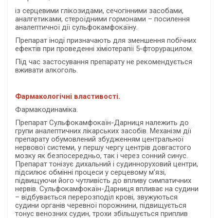
із серцевими глікозидами, сечогінними засобами,
аналгетиками, стероїдними гормонами – посилення
аналептичної дії сульфокамфокаїну.
Препарат іноді призначають для зменшення побічних
ефектів при проведенні хіміотерапії 5-фторурацилом.
Під час застосування препарату не рекомендується
вживати алкоголь.
Фармакологічні властивості.
Фармакодинаміка.
Препарат Сульфокамфокаїн-Дарниця належить до
групи аналептичних лікарських засобів. Механізм дії
препарату обумовлений збудженням центральної
нервової системи, у першу чергу центрів довгастого
мозку як безпосередньо, так і через сонний синус.
Препарат тонізує дихальний і судинноруховий центри,
підсилює обмінні процеси у серцевому м'язі,
підвищуючи його чутливість до впливу симпатичних
нервів. Сульфокамфокаїн-Дарниця впливає на судини
– відбувається перерозподіл крові, звужуються
судини органів черевної порожнини, підвищується
тонус венозних судин, трохи збільшується приплив