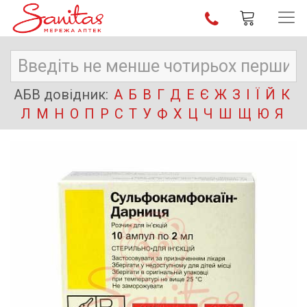
АБВ довідник:
А
Б
В
Г
Д
Е
Є
Ж
З
І
Ї
Й
К
Л
М
Н
О
П
Р
С
Т
У
Ф
Х
Ц
Ч
Ш
Щ
Ю
Я