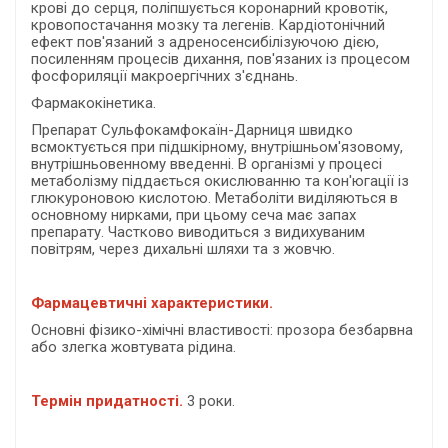
крові до серця, поліпшується коронарний кровотік,
кровопостачання мозку та легенів. Кардіотонічний
ефект пов'язаний з адреносенсибілізуючою дією,
посиленням процесів дихання, пов'язаних із процесом
фосфориляції макроергічних з'єднань.
Фармакокінетика.
Препарат Сульфокамфокаїн-Дарниця швидко
всмоктується при підшкірному, внутрішньом'язовому,
внутрішньовенному введенні. В організмі у процесі
метаболізму піддається окислюванню та кон'югації із
глюкуроновою кислотою. Метаболіти виділяються в
основному нирками, при цьому сеча має запах
препарату. Частково виводиться з видихуваним
повітрям, через дихальні шляхи та з жовчю.
Фармацевтичні характеристики.
Основні фізико-хімічні властивості: прозора безбарвна
або злегка жовтувата рідина.
Термін придатності.
3 роки.