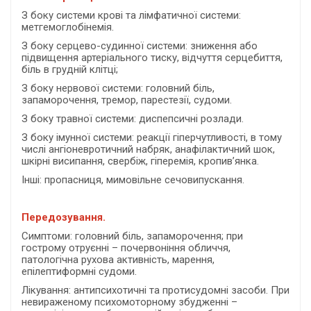
З боку системи крові та лімфатичної системи:
метгемоглобінемія.
З боку серцево-судинної системи: зниження або
підвищення артеріального тиску, відчуття серцебиття,
біль в грудній клітці;
З боку нервової системи: головний біль,
запаморочення, тремор, парестезії, судоми.
З боку травної системи: диспепсичні розлади.
З боку імунної системи: реакції гіперчутливості, в тому
числі ангіоневротичний набряк, анафілактичний шок,
шкірні висипання, свербіж, гіперемія, кропив’янка.
Інші: пропасниця, мимовільне сечовипускання.
Передозування.
Симптоми: головний біль, запаморочення; при
гострому отруєнні – почервоніння обличчя,
патологічна рухова активність, марення,
епілептиформні судоми.
Лікування: антипсихотичні та протисудомні засоби. При
невираженому психомоторному збудженні –