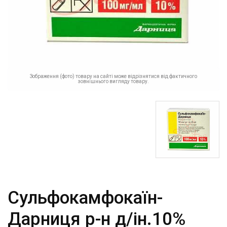
Зображення (фото) товару на сайті може відрізнятися від фактичного
зовнішнього вигляду товару.
Сульфокамфокаїн-
Дарниця р-н д/ін.10%