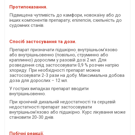
Протипоказання.
Підвищена чутливість до камфори, новокаїну або до
інших компонентів препарату; епілепсія, схильність до
судомних станів.
Спосіб застосування та дози.
Препарат призначати підшкірно
внутрішньом'язово
,
або внутрішньовенно (повільно, струминно або
краплинно) дорослим у разовій дозі 2 мл. Для
розведення слід застосовувати 0,9 % розчин натрію
хлориду. При необхідності препарат можна
застосовувати 2-3 рази на добу. Максимальна добова
доза для дорослих – 12 мл.
У гострих випадках препарат вводити
внутрішньовенно.
При хронічній дихальній недостатності та серцевій
недостатності препарат застосовувати
внутрішньом'язово або підшкірно. Курс лікування може
становити 20-30 днів.
Побічні реакції.