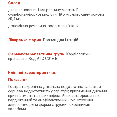
Склад:
діючі речовини: 1 мл розчину містить DL
сульфокамфорної кислоти 49,6 мг, новокаїну основи
50,4 мг;
допоміжна речовина: вода для ін'єкцій.
Лікарська форма
. Розчин для ін'єкцій.
Фармакотерапевтична група.
Кардіологічні
препарати. Код АТС С01E B.
Клінічні характеристики.
Показання.
Гостра та хронічна дихальна недостатність; гостра
серцева недостатність у геріатрії; пригнічення дихання
при пневмонії та інших інфекційних захворюваннях;
кардіогенний та анафілактичний шок; отруєння
алкоголем, легкі форми отруєння снодійними
засобами.