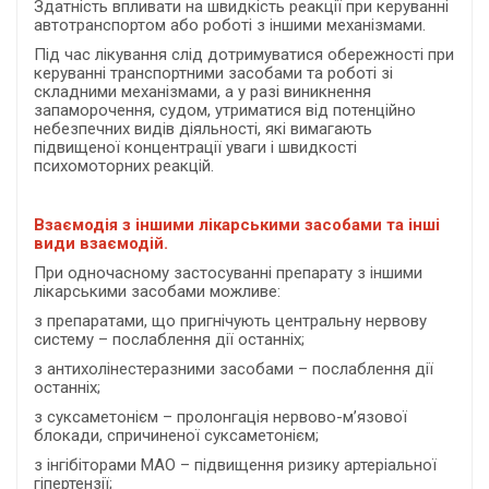
Здатність впливати на швидкість реакції при керуванні
автотранспортом або роботі з іншими механізмами.
Під час лікування слід дотримуватися обережності при
керуванні транспортними засобами та роботі зі
складними механізмами, а у разі виникнення
запаморочення, судом, утриматися від потенційно
небезпечних видів діяльності, які вимагають
підвищеної концентрації уваги і швидкості
психомоторних реакцій.
Взаємодія з іншими лікарськими засобами та інші
види взаємодій.
При одночасному застосуванні препарату з іншими
лікарськими засобами можливе:
з препаратами, що пригнічують центральну нервову
систему – послаблення дії останніх;
з антихолінестеразними засобами – послаблення дії
останніх;
з суксаметонієм – пролонгація нервово-м’язової
блокади, спричиненої суксаметонієм;
з інгібіторами МАО – підвищення ризику артеріальної
гіпертензії;