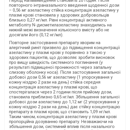
Період напіввиведення становить 20 годин. Після
повторного інтраназального введення щоденної дози
– 0,56 мг азеластину стійка концентрація азеластину у
плазмі крові становила у здорових добровольців
близько 0,27 нг/мл. Рівні концентрації активного
метаболіту N-дисметилазеластину знаходились на
нижній межі визначення кількісного вмісту або не
досягали його (0,12 нг/мл).
Повторне застосування препарату хворим на
алергічний риніт призвело до підвищення концентрації
азеластину у плазмі крові у порівняно з такою у
здорових пацієнтів, що дозволяє зробити висновок
про вищу швидкість системного поглинання (у
результаті підвищеної проникності через запальну
слизову оболонку носа). Після застосування загальної
добової дози 0,56 мг азеластину (1 упорскування у
кожну ніздрю 2 рази на день) стійка середня
концентрація азеластину у плазмі крові, що
спостерігалася через 2 години після прийому дози,
становила приблизно 0,65 нг/мл. Збільшення загальної
добової дози азеластину до 1,12 мг (2 упорскування у
кожну ніздрю 2 рази на день) дає стійку концентрацію
препарату в плазмі крові, що становить 1,09 нг/мл.
Таким чином, концентрація азеластину у плазмі крові
пропорційна дозуванню препарату. Незважаючи на
збільшення дози, системний вплив після назального