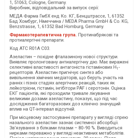
1, 51063, Cologne, Germany.
Виробник, відповідальний за випуск серії:
МЕДА Фарма ГмбХ енд Ко. КГ, Бенцштрассе, 1, 61352
Бад Хомбург, Німеччина / MEDA Pharma GmbH & Co. KG,
Benzstrasse, 1, 61352 Bad Homburg, Germany.
Фармакотерапевтична група.
Протинабрякові та
протиалергічні препарати.
Код АТС R01А С03.
Азеластин – похідне фталазинону нової структури.
Виявляє пролонговану антиалергічну дію. Має виражені
селективні властивості антагоніста гістамінових Н
-
1
рецепторів. Азеластин пригнічує синтез або
вивільнення хімічних медіаторів, що беруть участь на
ранніх і пізніх стадіях алергічних реакцій, таких як
лейкотрієни, гістамін, інгібітори РАF і серотонін. Оцінка
ЕКГ пацієнтів, які проходили тривале лікування
великими дозами азеластину, показує, що під час
дослідження багаторазових доз клінічно значущий
вплив на QT-інтервал відсутній.
При місцевому застосуванні препарату у вигляді спрею
назального азеластин зазнає системної абсорбції.
Зв'язування з білками плазми – 80-90 %. Виводиться
нирками переважно у вигляді неактивних метаболітів.