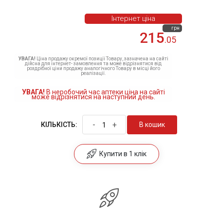
Інтернет ціна
грн
215
.05
УВАГА!
Ціна продажу окремої позиції Товару, зазначена на сайті
дійсна для інтернет- замовлення та може відрізнятися від
роздрібної ціни продажу аналогічного Товару в місці його
реалізації.
УВАГА!
В неробочий час аптеки ціна на сайті
може відрізнятися на наступний день.
-
+
В кошик
КІЛЬКІСТЬ:
Купити в 1 клік