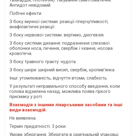
тахікардія, гіпотензія). Лікування симптоматичне.
Антидот невідомий.
Побічні ефекти.
З боку імунної системи: реакції гіперчутливості,
анафілактичні реакції .
З боку нервової системи: вертимо, дисгевзія.
З боку системи дихання: подразнення слизової
оболонки носа, печіння, свербіж і чхання, носова
кровотеча.
З боку травного тракту: нудота.
З боку шкіри: шкірний висип, свербіж, кропив’янка.
Інші: утомлюваність, відчуття втоми, слабкість.
У результаті неправильного способу введення, коли
голова відхилена назад, можлива поява гіркого
присмаку у роті.
Взаємодія з іншими лікарськими засобами та інші
види взаємодій.
Не виявлена.
Термін придатності. 3 роки.
Умови зберігання. Зберігати в оригінальній упаковці