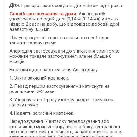
Діти.
Препарат застосовують дітям віком від 6 років.
Спосіб застосування та дози.
Алергодил®
упорскувати по одній дозі (0,14 мг/0,14 мл) у кожну
ніздрю 2 рази на добу, що відповідає добовій дозі
азеластину 0,56 мг.
При упорскуванні спрею назального необхідно
тримати голову прямо.
Алергодил застосовувати до зникнення симптомів;
можливе тривале застосування, але не більше 6
місяців.
Вказівки щодо застосування Алергодилу.
1. Зняти захисний ковпачок.
2. Перед першим застосуваннями натиснути на
розпилювач 2-3 рази.
3. Упорснути по 1 разу у кожну ніздрю, тримаючи
голову прямо.
4. Надягти захисний ковпачок.
Передозування. У випадку передозування або
інтоксикації можливі порушення з боку центральної
нервової системи (сонливість, запаморочення, апатія,