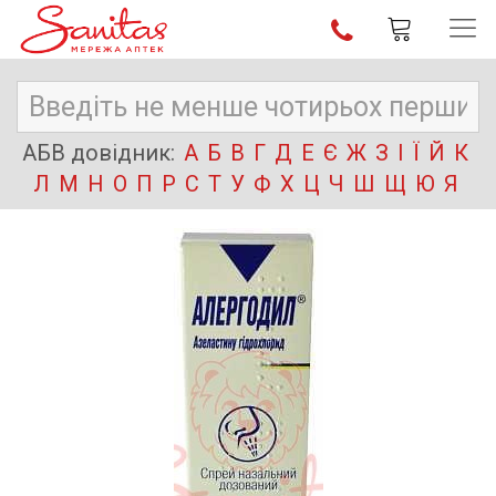
АБВ довідник:
А
Б
В
Г
Д
Е
Є
Ж
З
І
Ї
Й
К
Л
М
Н
О
П
Р
С
Т
У
Ф
Х
Ц
Ч
Ш
Щ
Ю
Я