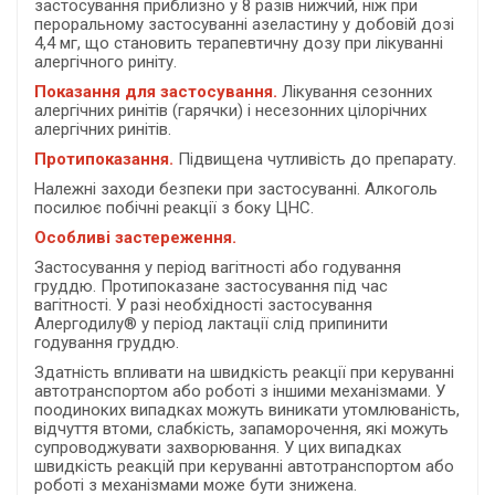
застосування приблизно у 8 разів нижчий, ніж при
пероральному застосуванні азеластину у добовій дозі
4,4 мг, що становить терапевтичну дозу при лікуванні
алергічного риніту.
Показання
для застосування.
Лікування сезонних
алергічних ринітів (гарячки) і несезонних цілорічних
алергічних ринітів.
Протипоказанн
я.
Підвищена чутливість до препарату.
Належні заходи безпеки при застосуванні. Алкоголь
посилює побічні реакції з боку ЦНС.
Особливі застереження.
Застосування у період вагітності або годування
груддю. Протипоказане застосування під час
вагітності. У разі необхідності застосування
Алергодилу® у період лактації слід припинити
годування груддю.
Здатність впливати на швидкість реакції при керуванні
автотранспортом або роботі з іншими механізмами. У
поодиноких випадках можуть виникати утомлюваність,
відчуття втоми, слабкість, запаморочення, які можуть
супроводжувати захворювання. У цих випадках
швидкість реакцій при керуванні автотранспортом або
роботі з механізмами може бути знижена.