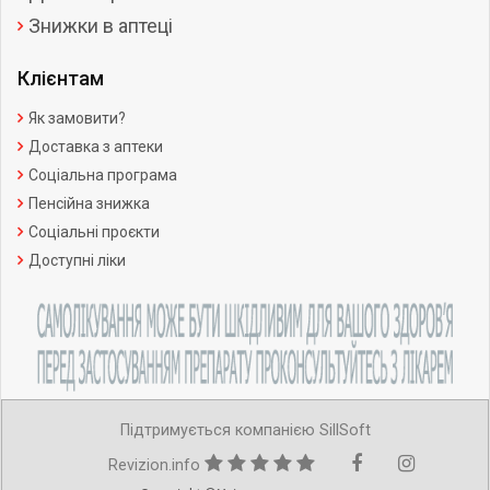
Знижки в аптеці
Клієнтам
Як замовити?
Доставка з аптеки
Соціальна програма
Пенсійна знижка
Соціальні проєкти
Доступні ліки
Підтримується компанією SillSoft
Revizion.info