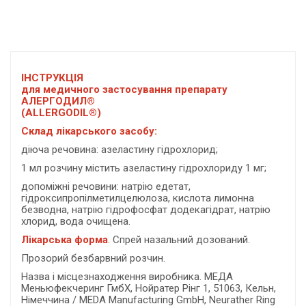
ІНСТРУКЦІЯ
для медичного застосування препарату
АЛЕРГОДИЛ®
(ALLERGODIL®)
Склад лікарського засобу:
діюча речовина: азеластину гідрохлорид;
1 мл розчину містить азеластину гідрохлориду 1 мг;
допоміжні речовини: натрію едетат,
гідроксипропілметилцелюлоза, кислота лимонна
безводна, натрію гідрофосфат додекагідрат, натрію
хлорид, вода очищена.
Лікарська форма
. Спрей назальний дозований.
Прозорий безбарвний розчин.
Назва і місцезнаходження виробника. МЕДА
Меньюфекчеринг ГмбХ, Нойратер Рінг 1, 51063, Кельн,
Німеччина / MEDA Manufacturing GmbH, Neurather Ring