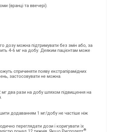
ми (вранці та ввечері).
го дозу можна підтримувати без змін або, за
вить 4-6 мг на добу. Деяким пацієнтам може
можуть спричиняти появу екстрапірамідних
вень, застосовувати не можна.
2 мг два рази на добу шляхом підвищення на
.
ьшити додаванням 1 мг/добу не частіше ніж
одично переглядати дози і коригувати їх
®
ивалістю понад 12 тижнів. Якщо Рисполепт