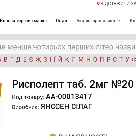
ВІДСТЕЖИТИ З
Власна торгова марка
Події
Акційні пропозиції
Кл
Б
В
Г
Д
Е
Є
Ж
З
І
Ї
Й
К
Л
М
Н
О
П
Р
С
Т
У
Рисполепт таб. 2мг №20 
АА-00013417
Код товару:
ЯНССЕН СІЛАГ
Виробник: