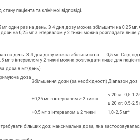
стану пацієнта та клінічної відповіді.
г один раз на день. З 4 дня дозу можна збільшити на 0,25 мг. С
я дози на 0,25 мг з інтервалом у 2 тижні можна розглядати лише
аз на день. З 4 дня дозу можна збільшити на 0,5 мг. Слід підт
 0,5 мг з інтервалом у 2 тижні можна розглядати лише для паціє
ва доза в мг/день)
тримуюча доза
Збільшення дози (за необхідності)
Діапазон доз
< 20 кг: 0,5-1,2
+0,25 мг з інтервалом ≥ 2 тижні
≥ 20 кг: 0,5-2,5
+0,5 мг з інтервалом ≥ 2 тижні
1,0-2,5 мг*
отребувати більших доз; максимальна доза, яка застосовувалася