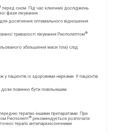
®
перед сном. Під час клінічних досліджень
вої фази лікування.
задля досягнення оптимального відношення
®
ованої тривалості лікування Рисполептом
ольованого збільшення маси тіла) слід
ж у пацієнтів із здоровими нирками. У пацієнтів
 дози повинно бути повільнішим.
ередню терапію іншими препаратами. При
®
атом Рисполепт
рекомендується розпочати
точної терапії антипаркінсонічними