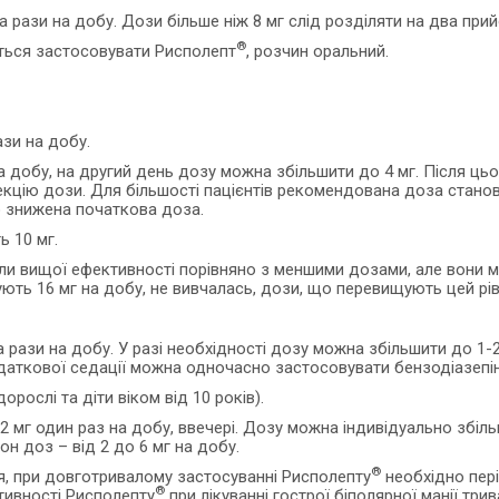
рази на добу. Дози більше ніж 8 мг слід розділяти на два прийо
®
ється застосовувати Рисполепт
, розчин оральний.
зи на добу.
 добу, на другий день дозу можна збільшити до 4 мг. Після цьо
екцію дози. Для більшості пацієнтів рекомендована доза стано
 знижена початкова доза.
 10 мг.
или вищої ефективності порівняно з меншими дозами, але вони 
ють 16 мг на добу, не вивчалась, дози, що перевищують цей рі
 рази на добу. У разі необхідності дозу можна збільшити до 1-
додаткової седації можна одночасно застосовувати бензодіазепін
рослі та діти віком від 10 років).
2 мг один раз на добу, ввечері. Дозу можна індивідуально збіл
н доз – від 2 до 6 мг на добу.
®
ня, при довготривалому застосуванні Рисполепту
необхідно пері
®
тивності Рисполепту
при лікуванні гострої біполярної манії тр