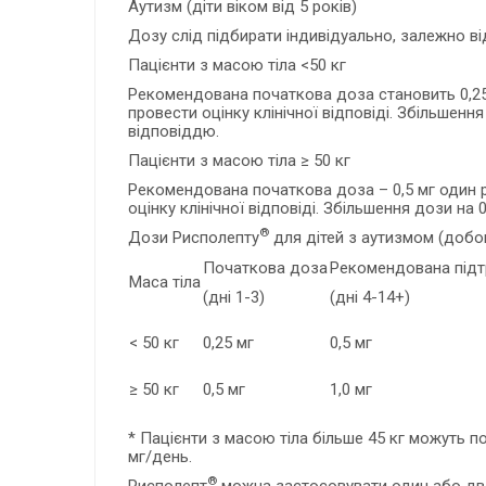
Аутизм (діти віком від 5 років)
Дозу слід підбирати індивідуально, залежно від 
Пацієнти з масою тіла <50 кг
Рекомендована початкова доза становить 0,25 м
провести оцінку клінічної відповіді. Збільшенн
відповіддю.
Пацієнти з масою тіла ≥ 50 кг
Рекомендована початкова доза – 0,5 мг один р
оцінку клінічної відповіді. Збільшення дози на
®
Дози Рисполепту
для дітей з аутизмом (добо
Початкова доза
Рекомендована під
Маса тіла
(дні 1-3)
(дні 4-14+)
< 50 кг
0,25 мг
0,5 мг
≥ 50 кг
0,5 мг
1,0 мг
* Пацієнти з масою тіла більше 45 кг можуть п
мг/день.
®