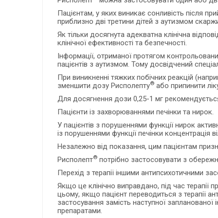
Рисполепт
можна застосовувати один або два
Пацієнтам, у яких виникає сонливість після п
приблизно дві третини дітей з аутизмом скарж
Як тільки досягнута адекватна клінічна відпо
клінічної ефективності та безпечності.
Інформації, отриманої протягом контрольовани
пацієнтів з аутизмом. Тому досвідчений спеціа
При виникненні тяжких побічних реакцій (напри
®
зменшити дозу Рисполепту
або припинити лік
Для досягнення дози 0,25-1 мг рекомендуєтьс
Пацієнти із захворюваннями печінки та нирок.
У пацієнтів з порушеннями функції нирок активн
із порушеннями функції печінки концентрація ві
Незалежно від показання, цим пацієнтам призн
®
Рисполепт
потрібно застосовувати з обережніс
Перехід з терапії іншими антипсихотичними за
Якщо це клінічно виправдано, під час терапії 
цьому, якщо пацієнт переводиться з терапії а
застосування замість наступної запланованої і
препаратами.