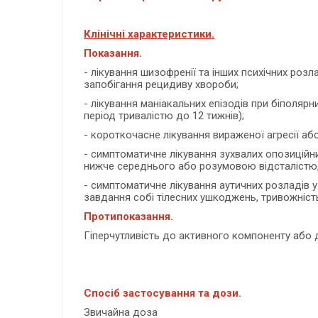
Клінічні характеристики.
Показання.
- лікування шизофренії та інших психічних розла
запобігання рецидиву хвороби;
- лікування маніакальних епізодів при біполяр
період тривалістю до 12 тижнів);
- короткочасне лікування вираженої агресії або
- симптоматичне лікування зухвалих опозиційни
нижче середнього або розумовою відсталістю, я
- симптоматичне лікування аутичних розладів у
завдання собі тілесних ушкоджень, тривожність т
Протипоказання.
Гіперчутливість до активного компоненту або 
Спосіб застосування та дози.
Звичайна доза