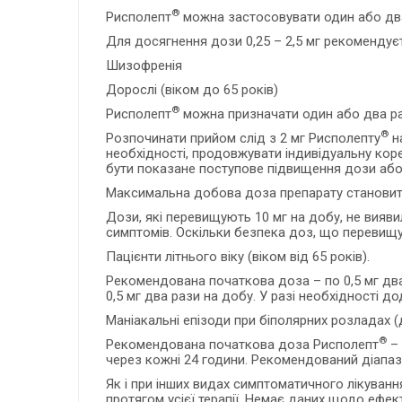
®
Рисполепт
можна застосовувати один або два 
Для досягнення дози 0,25 – 2,5 мг рекоменду
Шизофренія
Дорослі (віком до 65 років)
®
Рисполепт
можна призначати один або два ра
®
Розпочинати прийом слід з 2 мг Рисполепту
на
необхідності, продовжувати індивідуальну кор
бути показане поступове підвищення дози або
Максимальна добова доза препарату становить
Дози, які перевищують 10 мг на добу, не вияв
симптомів. Оскільки безпека доз, що перевищу
Пацієнти літнього віку (віком від 65 років).
Рекомендована початкова доза – по 0,5 мг два
0,5 мг два рази на добу. У разі необхідності 
Маніакальні епізоди при біполярних розладах (до
®
Рекомендована початкова доза Рисполепт
– 
через кожні 24 години. Рекомендований діапазо
Як і при інших видах симптоматичного лікуван
протягом усієї терапії. Немає даних щодо ефек