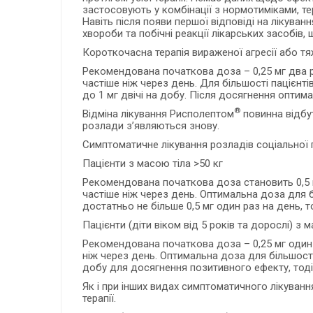
застосовують у комбінації з нормотиміками, те
Навіть після появи першої відповіді на лікува
хвороби та побічні реакції лікарських засобів,
Короткочасна терапія вираженої агресії або тя
Рекомендована початкова доза – 0,25 мг два р
частіше ніж через день. Для більшості пацієн
до 1 мг двічі на добу. Після досягнення опти
®
Відміна лікування Рисполептом
повинна відбут
розлади з’являються знову.
Симптоматичне лікування розладів соціальної 
Пацієнти з масою тіла >50 кг
Рекомендована початкова доза становить 0,5 м
частіше ніж через день. Оптимальна доза для б
достатньо не більше 0,5 мг один раз на день, т
Пацієнти (діти віком від 5 років та дорослі) з м
Рекомендована початкова доза – 0,25 мг один 
ніж через день. Оптимальна доза для більшості 
добу для досягнення позитивного ефекту, тоді 
Як і при інших видах симптоматичного лікуван
терапії.