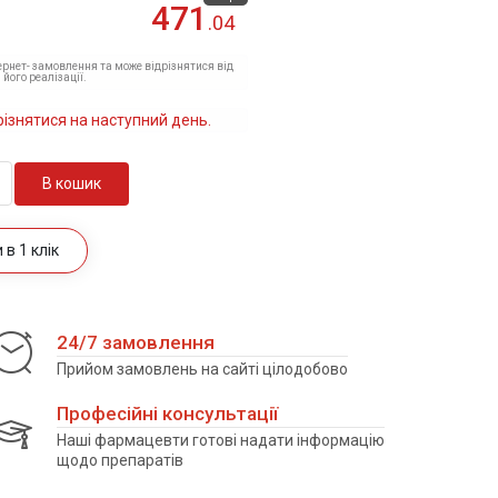
471
.04
тернет- замовлення та може відрізнятися від
 його реалізації.
різнятися на наступний день.
В кошик
в 1 клік
24/7 замовлення
Прийом замовлень на сайті цілодобово
Професійні консультації
Наші фармацевти готові надати інформацію
щодо препаратів