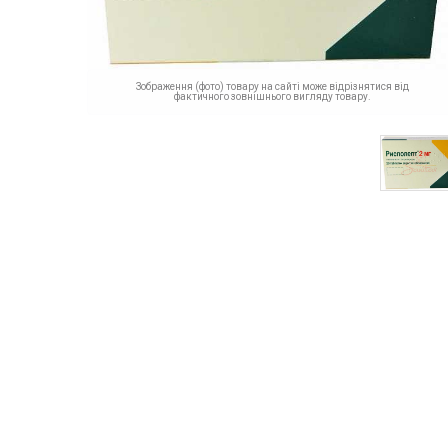
Зображення (фото) товару на сайті може відрізнятися від
фактичного зовнішнього вигляду товару.