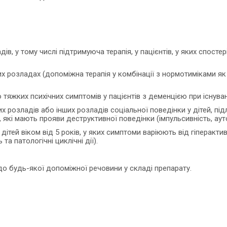
дів, у тому числі підтримуюча терапія, у пацієнтів, у яких спосте
них розладах (допоміжна терапія у комбінації з нормотиміками я
 тяжких психічних симптомів у пацієнтів з деменцією при існува
х розладів або інших розладів соціальної поведінки у дітей, пі
кі мають прояви деструктивної поведінки (імпульсивність, ауто
 дітей віком від 5 років, у яких симптоми варіюють від гіперакт
а патологічні циклічні дії).
до будь-якої допоміжної речовини у складі препарату.