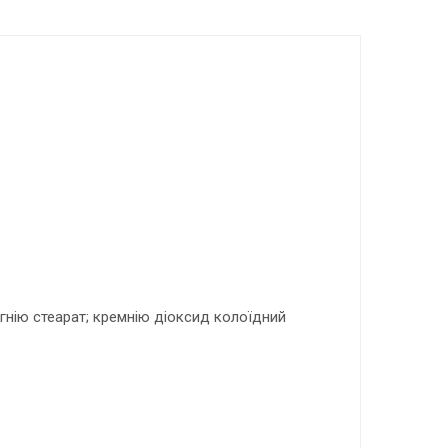
гнію стеарат; кремнію діоксид колоїдний