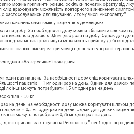
рапію можна припинити раніше, оскільки початок ефекту від ліку
ння слід враховувати можливість повторного виникнення симптомі
®
 що застосовувались для лікування, у тому числі Рисполепту
.
жких психічних симптомів у пацієнтів з деменцією
ази на добу. За необхідності дозу можна збільшити шляхом під
тів оптимальною дозою є 0,5 мг два рази на добу. Однак для де
мальної дози можна розглянути можливість прийому добової дози
ися не пізніше ніж через три місяці від початку терапії, терапі
поведінки або агресивної поведінки
г один раз на день. За необхідності дозу слід коригувати шлях
ільшості пацієнтів – 1 мг один раз на день. Однак для деяких 
оді як інші можуть потребувати 1,5 мг один раз на день.
асою тіла < 50 кг
раз на день. За необхідності дозу можна коригувати шляхом до
пацієнтів – 0,5 мг один раз на день. Однак для деяких пацієнтів
як інші можуть потребувати 0,75 мг один раз на день.
®
ня, довготривале застосування Рисполепту
необхідно періодично