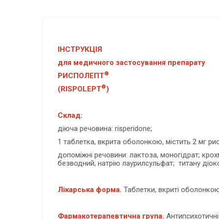
ІНСТРУКЦІЯ
для медичного застосування препарату
®
РИСПОЛЕПТ
®
(RISPOLEPT
)
Склад:
діюча речовина: risperidone;
1 таблетка, вкрита оболонкою, містить 2 мг ри
допоміжні речовини: лактоза, моногідрат; кро
безводний; натрію лаурилсульфат; титану діокси
Лікарська форма.
Таблетки, вкриті оболонкою
Фармакотерапевтична група.
Антипсихотичні