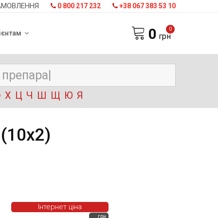
АМОВЛЕННЯ
0 800 217 232
+38 067 383 53 10
0
0
ієнтам
грн
Ф
Х
Ц
Ч
Ш
Щ
Ю
Я
(10х2)
Інтернет ціна
грн