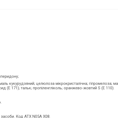
сперидону;
хмаль кукурудзяний; целюлоза мікрокристалічна; гіпромелоза; ма
д (Е 171); тальк; пропіленгліколь; оранжево-жовтий S (Е 110).
.
 засоби. Код АТХ N05А Х08.