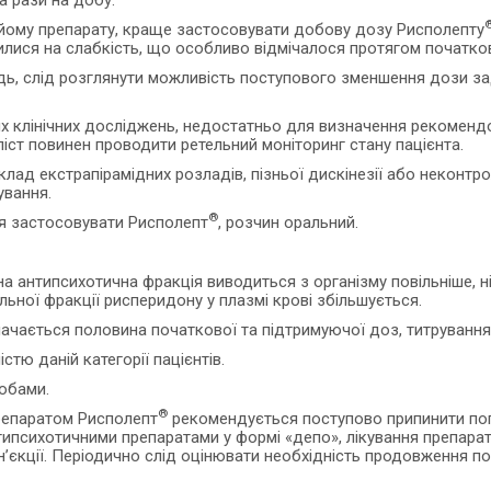
 рази на добу.
рийому препарату, краще застосовувати добову дозу Рисполепту
илися на слабкість, що особливо відмічалося протягом початко
відь, слід розглянути можливість поступового зменшення дози 
х клінічних досліджень, недостатньо для визначення рекоменд
ліст повинен проводити ретельний моніторинг стану пацієнта.
клад екстрапірамідних розладів, пізньої дискінезії або неконтр
ування.
®
я застосовувати Рисполепт
, розчин оральний.
а антипсихотична фракція виводиться з організму повільніше, ні
льної фракції рисперидону у плазмі крові збільшується.
ачається половина початкової та підтримуючої доз, титрування
тю даній категорії пацієнтів.
собами.
®
препаратом Рисполепт
рекомендується поступово припинити поп
нтипсихотичними препаратами у формі «депо», лікування препар
н’єкції. Періодично слід оцінювати необхідність продовження по