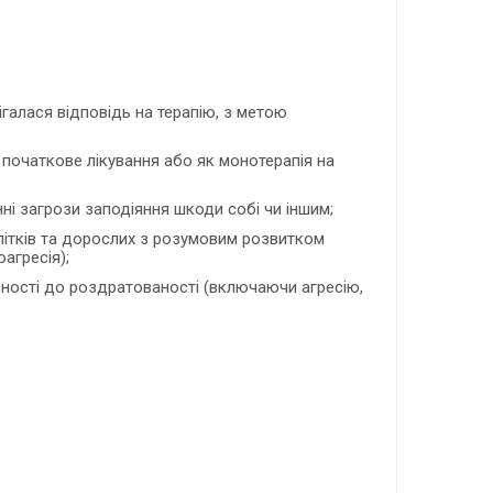
рігалася відповідь на терапію, з метою
к початкове лікування або як монотерапія на
нні загрози заподіяння шкоди собі чи іншим;
длітків та дорослих з розумовим розвитком
агресія);
ивності до роздратованості (включаючи агресію,