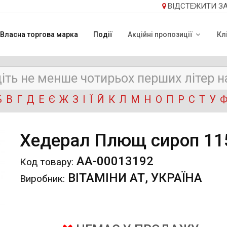
ВІДСТЕЖИТИ З
Власна торгова марка
Події
Акційні пропозиції
Кл
Б
В
Г
Д
Е
Є
Ж
З
І
Ї
Й
К
Л
М
Н
О
П
Р
С
Т
У
Хедерал Плющ сироп 1
АА-00013192
Код товару:
ВІТАМІНИ АТ, УКРАЇНА
Виробник: