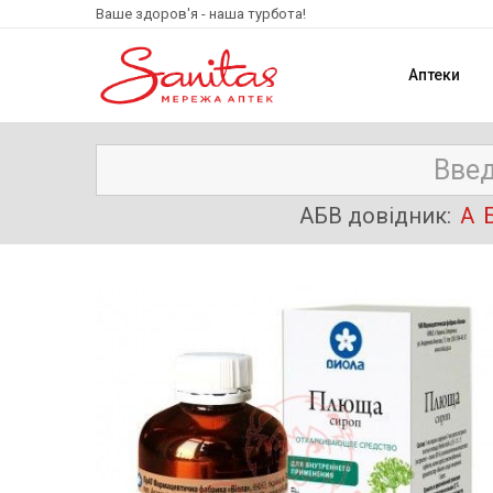
Ваше здоров'я - наша турбота!
Аптеки
АБВ довідник:
А