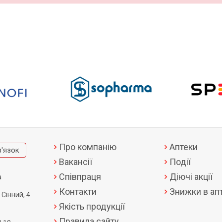
Про компанію
Аптеки
в'язок
Вакансії
Події
Співпраця
Діючі акції
а
Контакти
Знижки в апт
 Сінний, 4
Якість продукції
Правила сайту