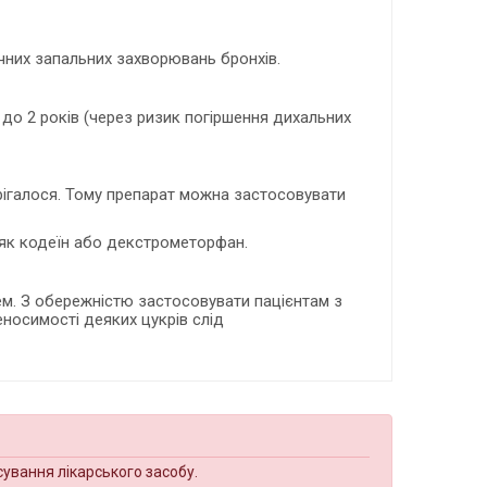
чних запальних захворювань бронхів.
 до 2 років (через ризик погіршення дихальних
рігалося. Тому препарат можна застосовувати
 як кодеїн або декстрометорфан.
ем. З обережністю застосовувати пацієнтам з
еносимості деяких цукрів слід
сування лікарського засобу.