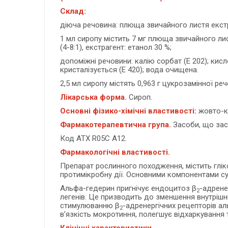
Склад:
діюча речовина: плюща звичайного листя екстр
1 мл сиропу містить 7 мг плюща звичайного лист
(4-8:1), екстрагент: етанол 30 %;
допоміжні речовини: калію сорбат (Е 202); кис
кристалізується (Е 420); вода очищена.
2,5 мл сиропу містять 0,963 г цукрозамінної реч
Лікарська форма.
Сироп.
Основні фізико-хімічні властивості:
жовто-к
Фармакотерапевтична група.
Засоби, що зас
Код АТХ R05C A12.
Фармакологічні властивості.
Препарат рослинного походження, містить глік
протимікробну дії. Основними компонентами су
Альфа-гедерин пригнічує ендоцитоз β
-адрене
2
легенів. Це призводить до зменшення внутрішнь
стимулюванню β
-адренергічних рецепторів ал
2
в’язкість мокротиння, полегшує відхаркування 