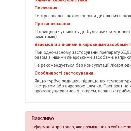
Клінічні характеристики.
Показання.
Гострі запальні захворювання дихальних шлях
Протипоказання.
Підвищена чутливість до будь-яких компоненті
симптомів).
Взаємодія з іншими лікарськими засобами т
При одночасному застосуванні препарату ХЕД
разом з іншими лікарськими засобами, наприкл
Не рекомендується без консультації лікаря о
Особливості застосування.
Якщо турбує задишка, підвищення температури 
гастритом або виразкою шлунка. Препарат не мі
проконсультуватись з лікарем, перш ніж прийма
Важливо
Інформація про товар, яка розміщена на сайті не з