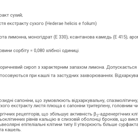
акт сухий;
я екстракту сухого (Hederae helicis e folium)
лота лимонна, моногідрат (Е 330); ксантанова камедь (Е 415); ар
овини сорбіту = 0,080 хлібної одиниці.
оричневий сироп з характерним запахом лимона. Допускається 
тосовуються при кашлі та застудних захворюваннях. Відхаркува
озидні сапоніни, що зумовлюють відхаркувальну, спазмолітичну,
хого екстракту листя плюща є сапоніни тритерпену, головним ч
ргічних рецепторів, що збільшує активність β
-адренергічних клі
2
оклітинних рівнів кальцію в слизовій оболонці бронхів, що вик
ьвеолярні епітеліальні клітини типу II утворюють більше сурфак
та кашель.