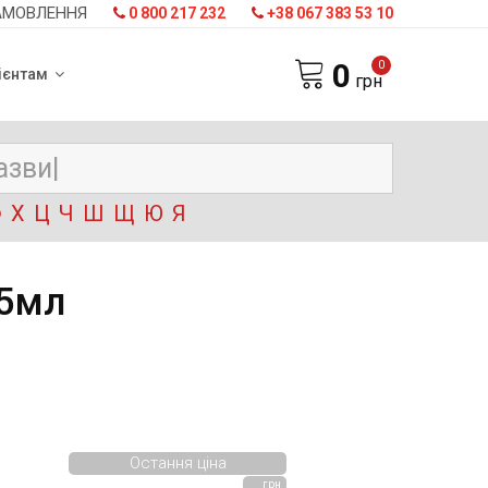
АМОВЛЕННЯ
0 800 217 232
+38 067 383 53 10
0
0
ієнтам
грн
Ф
Х
Ц
Ч
Ш
Щ
Ю
Я
15мл
Остання ціна
грн