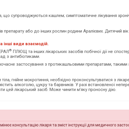
ів, що супроводжуються кашлем; симптоматичне лікування хроні
в препарату або до інших рослин родини Аралієвих. Дитячий вік
а інші види взаємодій.
®
ЕРАЛ
ПЛЮЩ та інших лікарських засобів побічної дії не спосте
ад з антибіотиками.
дночасне застосування з протикашльовими препаратами, такими
тіла, гнійне мокротиння, необхідно проконсультуватися з лікар
стить алкоголю, цукру та барвників. У разі встановленої непер
ти цей лікарський засіб. Може чинити м’яку проносну дію.
амінює консультацію лікаря та зміст інструкції для медичного засто