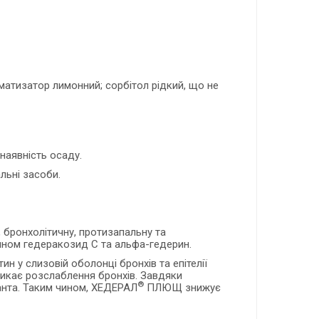
оматизатор лимонний; сорбітол рідкий, що не
наявність осаду.
льні засоби.
 бронхолітичну, протизапальну та
ином гедеракозид C та альфа-гедерин.
тин у слизовій оболонці бронхів та епітелії
ликає розслаблення бронхів. Завдяки
®
танта. Таким чином, ХЕДЕРАЛ
ПЛЮЩ знижує