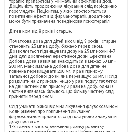
терапію препаратом у мінімальній ефективній дозі.
Доцільність продовження лікування слід періодично
переглядати. Пацієнтам, у яких спостерігається
позитивний ефект від фармакотерапії, додатково
може бути призначена поведінкова психотерапія.
Діти віком від 8 років і старше.
Початкова доза для дітей віком від 8 років і старше
становить 25 мг на добу, бажано перед сном.
Дозволяється підвищувати дозу на 25 мг кожні 4-7
днів для досягнення ефективної дози. Ефективна
добова доза зазвичай знаходиться в межах 50 мг –
200 мг. Максимальна добова доза для дітей не
повинна перевищувати 200 мг. У разі прийому
загальної добової дози, яка перевищує 50 мг, її слід
розділити на 2 прийоми. Якщо у разі поділу таблетки
на дві частини для прийому 2 рази на добу, одна із
частин виявилась більшою, цю більшу частину слід
прийняти перед сном.
Слід уникати різкої відміни лікування флувоксаміном.
Коли рішення про припинення лікування
флувоксаміном прийнято, слід поступово знижувати
дозу протягом
1-2 тижнів з метою зниження ризику розвитку
симптомів відміни (див. розділи «Побічні реакції» та