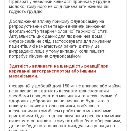
Препарат у невеликій кількості проникає у грудне
молоко, тому його не слід призначати жінкам, які
годують груддю.
Дослідження впливу прийому флувоксаміну на
репродуктивний стан тварин виявили зниження
фертильності у тварин чоловічої та жіночої статі.
Актуальність цих даних для людини невідома.
Флувоксамін не слід застосовувати для лікування
пацієнтів, які намагаються зачати дитину, це
виправдано лише у тому випадку, коли пацієнт
потребує лікування флувоксаміном.
Здатність впливати на швидкість реакції при
керуванні автотранспортом або іншими
механізмами.
Феварин® у добовій дозі 150 мг не впливає або майже
не впливає на здатність керувати транспортними
засобами і працювати з машинами та механізмами. У
здорових добровольців не виявлено будь-якого
впливу на психомоторні навички, пов’язані з
керуванням автомобілем і роботою з механічними
пристроями. Однак під час лікування препаратом може
виникнути сонливість, тому потрібно бути обережними,
доки не буде встановлена індивідуальна реакція на
препарат.