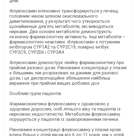
днів.
Флувоксамін інтенсивно трансформується у печінці,
головним чином шляхом окислювального
диметилювання, у результаті чого утворюється
щонайменше дев'ять метаболітів, які виводяться
нирками. Два основні метаболіти демонструють
незначну фармакологічну активність. Інші метаболіти –
фармакологічно неактивні. Флувоксамін є потужним
інгібітором CYP1А2 та CYP2С19, помірно інгібує
CYP2С9, CYP2D6 і CYP3А4.
Флувоксамін демонструє лінійну фармакокінетику при
прийомі разової дози. Рівноважні концентрації у плазмі
є більшими, ніж розраховані за даними для разової
дози, і це диспропорційне збільшення найбільш
виражене при прийомі вищих добових доз.
Особливі групи пацієнтів.
Фармакокінетика флувоксаміну є однаковою у
здорових дорослих, осіб літнього віку та пацієнтів із
нирковою недостатністю. Метаболізм флувоксаміну
порушується у пацієнтів із захворюваннями печінки.
Рівноважні концентрації флувоксаміну у плазмі крові
вдвічі більші у дітей віком від 6 до 11 років, ніж у дітей