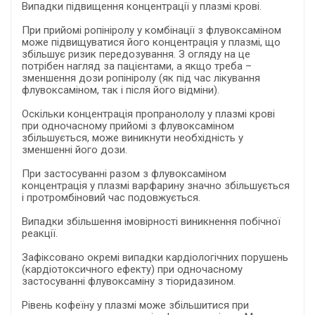
Випадки підвищення концентрації у плазмі крові.
При прийомі ропініролу у комбінації з флувоксаміном
може підвищуватися його концентрація у плазмі, що
збільшує ризик передозування. З огляду на це
потрібен нагляд за пацієнтами, а якщо треба –
зменшення дози ропініролу (як під час лікування
флувоксаміном, так і після його відміни).
Оскільки концентрація пропранололу у плазмі крові
при одночасному прийомі з флувоксаміном
збільшується, може виникнути необхідність у
зменшенні його дози.
При застосуванні разом з флувоксаміном
концентрація у плазмі варфарину значно збільшується
і протромбіновий час подовжується.
Випадки збільшення імовірності виникнення побічної
реакції.
Зафіксовано окремі випадки кардіологічних порушень
(кардіотоксичного ефекту) при одночасному
застосуванні флувоксаміну з тіоридазином.
Рівень кофеїну у плазмі може збільшитися при