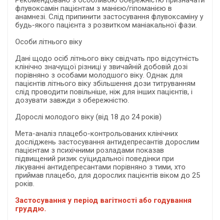
Рекомендовано з особливою обережністю призначати
флувоксамін пацієнтам з манією/гіпоманією в
анамнезі. Слід припинити застосування флувоксаміну у
будь-якого пацієнта з розвитком маніакальної фази.
Особи літнього віку
Дані щодо осіб літнього віку свідчать про відсутність
клінічно значущої різниці у звичайній добовій дозі
порівняно з особами молодшого віку. Однак для
пацієнтів літнього віку збільшення дози титруванням
слід проводити повільніше, ніж для інших пацієнтів, і
дозувати завжди з обережністю.
Дорослі молодого віку (від 18 до 24 років)
Мета-аналіз плацебо-контрольованих клінічних
досліджень застосування антидепресантів дорослим
пацієнтам з психічними розладами показав
підвищений ризик суїцидальної поведінки при
лікуванні антидепресантами порівняно з тими, хто
приймав плацебо, для дорослих пацієнтів віком до 25
років.
Застосування у період вагітності або годування
груддю.