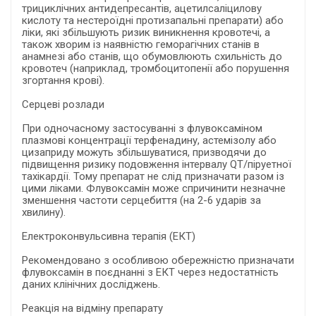
трициклічних антидепресантів, ацетилсаліцилову
кислоту та нестероїдні протизапальні препарати) або
ліки, які збільшують ризик виникнення кровотечі, а
також хворим із наявністю геморагічних станів в
анамнезі або станів, що обумовлюють схильність до
кровотеч (наприклад, тромбоцитопенії або порушення
згортання крові).
Серцеві розлади
При одночасному застосуванні з флувоксаміном
плазмові концентрації терфенадину, астемізолу або
цизаприду можуть збільшуватися, призводячи до
підвищення ризику подовження інтервалу QT/піруетної
тахікардії. Тому препарат не слід призначати разом із
цими ліками. Флувоксамін може спричинити незначне
зменшення частоти серцебиття (на 2-6 ударів за
хвилину).
Електроконвульсивна терапія (ЕКТ)
Рекомендовано з особливою обережністю призначати
флувоксамін в поєднанні з ЕКТ через недостатність
даних клінічних досліджень.
Реакція на відміну препарату