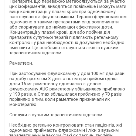
Препарати, що переважно метаболізуються за участю
цих ізоферментів, виводяться повільніше і можуть мати
вищі концентрації у плазмі крові при одночасному
застосуванні з флувоксаміном. Терапію флувоксаміном
одночасно з такими препаратами слід розпочинати
або скоригувати до найменшої ефективної дози.
Концентрації у плазмі крові, дія або побічна дія
препаратів супутньої терапії підлягають ретельному
контролю і у разі необхідності їх дозування необхідно
зменшити. Це особливо стосується ліків із вузьким
терапевтичним індексом.
Рамелтеон.
При застосуванні флувоксаміну у дозі 100 мг два рази
на добу протягом 3 днів, а потім при прийомі однієї
дози 16 мг рамелтеону одночасно з дозою
флувоксаміну AUC рамелтеону збільшилася приблизно
у 190 разів, а Cmax збільшилася приблизно у 70 разів
порівняно з тим, коли рамелтеон призначали як
монотерапію.
Сполуки з вузьким терапевтичним індексом.
Необхідно ретельно контролювати стан пацієнтів, які
одночасно приймають флувоксамін і ліки з вузьким
терапевтичним індексом (такі як такрин, теофілін,