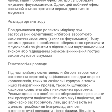
найчастішим побічним ефектом, що супроводжує
лікування флувоксаміном. Однак цей побічний ефект
зазвичай зникає протягом перших двох тижнів
лікування.
Розлади органів зору
Повідомлялося про розвиток мідріазу при
застосуванні селективних інгібіторів зворотного
захоплення серотоніну (таких як флувоксамін). Тому
рекомендовано з особливою обережністю призначати
флувоксамін пацієнтам з підвищеним внутрішньоочним
тиском або підвищеним ризиком виникнення гострої
закритокутової глаукоми.
Гематологічні розлади
Під час прийому селективних інгібіторів зворотного
захоплення серотоніну зафіксовано випадки шкірних
крововиливів, таких як екхімози і пурпура, а також
інших геморагічних проявів, таких як шлунково-
кишкова кровотеча або гінекологічна кровотеча.
Рекомендовано з особливою обережністю призначати
такі препарати пацієнтам літнього віку і пацієнтам, які
одночасно застосовують ліки, що впливають на
функцію тромбоцитів (наприклад атипові
антипсихотичні препарати і фенотіазини, більшість