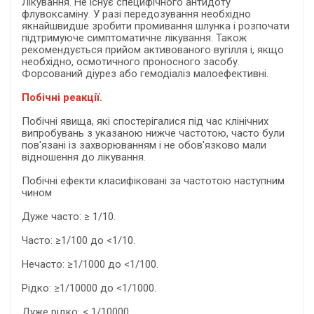
Лікування. Не існує специфічного антидоту
флувоксаміну. У разі передозування необхідно
якнайшвидше зробити промивання шлунка і розпочати
підтримуюче симптоматичне лікування. Також
рекомендується прийом активованого вугілля і, якщо
необхідно, осмотичного проносного засобу.
Форсований діурез або гемодіаліз малоефективні.
Побічні реакції.
Побічні явища, які спостерігалися під час клінічних
випробувань з указаною нижче частотою, часто були
пов'язані із захворюванням і не обов'язково мали
відношення до лікування.
Побічні ефекти класифіковані за частотою наступним
чином
Дуже часто: ≥ 1/10.
Часто: ≥1/100 до <1/10.
Нечасто: ≥1/1000 до <1/100.
Рідко: ≥1/10000 до <1/1000.
Дуже рідко: < 1/10000.