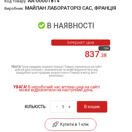
АА-00001814
Код товару:
МАЙЛАН ЛАБОРАТОРІЗ САС, ФРАНЦІЯ
Виробник:
В НАЯВНОСТІ
Інтернет ціна
грн
837
.38
УВАГА!
Ціна продажу окремої позиції Товару, зазначена на сайті
дійсна для інтернет- замовлення та може відрізнятися від
роздрібної ціни продажу аналогічного Товару в місці його
реалізації.
УВАГА!
В неробочий час аптеки ціна на сайті
може відрізнятися на наступний день.
-
+
В кошик
КІЛЬКІСТЬ:
Купити в 1 клік