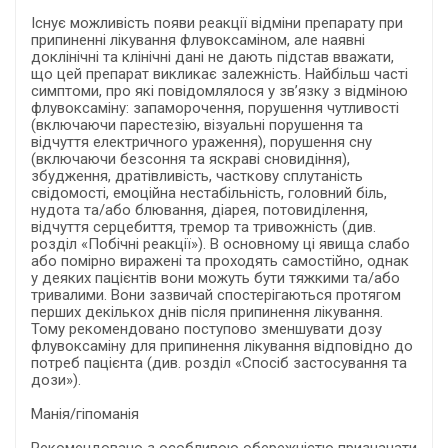
Існує можливість появи реакції відміни препарату при
припиненні лікування флувоксаміном, але наявні
доклінічні та клінічні дані не дають підстав вважати,
що цей препарат викликає залежність. Найбільш часті
симптоми, про які повідомлялося у зв’язку з відміною
флувоксаміну: запаморочення, порушення чутливості
(включаючи парестезію, візуальні порушення та
відчуття електричного ураження), порушення сну
(включаючи безсоння та яскраві сновидіння),
збудження, дратівливість, часткову сплутаність
свідомості, емоційна нестабільність, головний біль,
нудота та/або блювання, діарея, потовиділення,
відчуття серцебиття, тремор та тривожність (див.
розділ «Побічні реакції»). В основному ці явища слабо
або помірно виражені та проходять самостійно, однак
у деяких пацієнтів вони можуть бути тяжкими та/або
тривалими. Вони зазвичай спостерігаються протягом
перших декількох днів після припинення лікування.
Тому рекомендовано поступово зменшувати дозу
флувоксаміну для припинення лікування відповідно до
потреб пацієнта (див. розділ «Спосіб застосування та
дози»).
Манія/гіпоманія