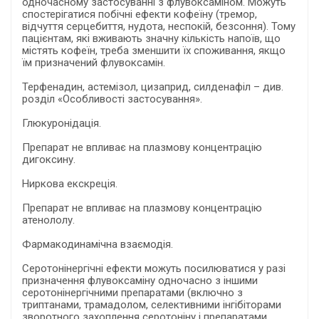
одночасному застосуванні з флувоксаміном. Можуть
спостерігатися побічні ефекти кофеїну (тремор,
відчуття серцебиття, нудота, неспокій, безсоння). Тому
пацієнтам, які вживають значну кількість напоїв, що
містять кофеїн, треба зменшити їх споживання, якщо
їм призначений флувоксамін.
Терфенадин, астемізол, цизаприд, силденафіл – див.
розділ «Особливості застосування».
Глюкуронідація.
Препарат не впливає на плазмову концентрацію
дигоксину.
Ниркова екскреція.
Препарат не впливає на плазмову концентрацію
атенололу.
Фармакодинамічна взаємодія.
Серотонінергічні ефекти можуть посилюватися у разі
призначення флувоксаміну одночасно з іншими
серотонінергічними препаратами (включно з
триптанами, трамадолом, селективними інгібіторами
зворотного захоплення серотоніну і препаратами