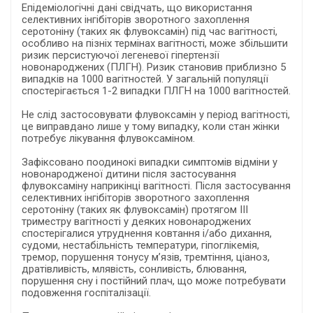
Епідеміологічні дані свідчать, що використання
селективних інгібіторів зворотного захоплення
серотоніну (таких як флувоксамін) під час вагітності,
особливо на пізніх термінах вагітності, може збільшити
ризик персистуючої легеневої гіпертензії
новонароджених (ПЛГН). Ризик становив приблизно 5
випадків на 1000 вагітностей. У загальній популяції
спостерігається 1-2 випадки ПЛГН на 1000 вагітностей.
Не слід застосовувати флувоксамін у період вагітності,
це виправдано лише у тому випадку, коли стан жінки
потребує лікування флувоксаміном.
Зафіксовано поодинокі випадки симптомів відміни у
новонародженої дитини після застосування
флувоксаміну наприкінці вагітності. Після застосування
селективних інгібіторів зворотного захоплення
серотоніну (таких як флувоксамін) протягом ІІІ
триместру вагітності у деяких новонароджених
спостерігалися утруднення ковтання і/або дихання,
судоми, нестабільність температури, гіпоглікемія,
тремор, порушення тонусу м’язів, тремтіння, ціаноз,
дратівливість, млявість, сонливість, блювання,
порушення сну і постійний плач, що може потребувати
подовження госпіталізації.