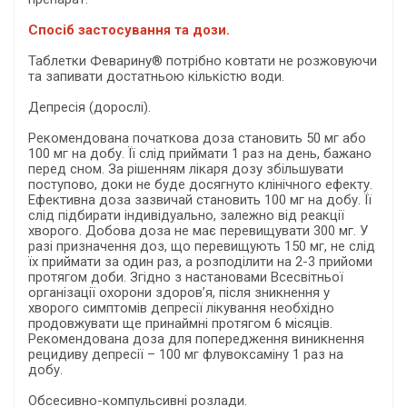
Спосіб застосування та дози.
Таблетки Феварину® потрібно ковтати не розжовуючи
та запивати достатньою кількістю води.
Депресія (дорослі).
Рекомендована початкова доза становить 50 мг або
100 мг на добу. Її слід приймати 1 раз на день, бажано
перед сном. За рішенням лікаря дозу збільшувати
поступово, доки не буде досягнуто клінічного ефекту.
Ефективна доза зазвичай становить 100 мг на добу. Її
слід підбирати індивідуально, залежно від реакції
хворого. Добова доза не має перевищувати 300 мг. У
разі призначення доз, що перевищують 150 мг, не слід
їх приймати за один раз, а розподілити на 2-3 прийоми
протягом доби. Згідно з настановами Всесвітньої
організації охорони здоров’я, після зникнення у
хворого симптомів депресії лікування необхідно
продовжувати ще принаймні протягом 6 місяців.
Рекомендована доза для попередження виникнення
рецидиву депресії – 100 мг флувоксаміну 1 раз на
добу.
Обсесивно-компульсивні розлади.