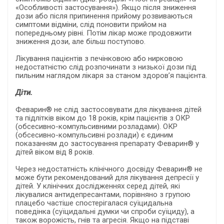
«Особливості застосування»). Якщо після зниження
дози або після припинення прийому розвиваються
симптоми відміни, слід поновити прийом на
попередньому рівні. Потім лікар може продовжити
зниження дози, але більш поступово.
Лікування пацієнтів з печінковою або нирковою
недостатністю слід розпочинати з низької дози під
пильним наглядом лікаря за станом здоров’я пацієнта.
Діти.
Феварин® не слід застосовувати для лікування дітей
та підлітків віком до 18 років, крім пацієнтів з ОКР
(обсесивно-компульсивними розладами). ОКР
(обсесивно-компульсивні розлади) є єдиним
показанням до застосування препарату Феварин® у
дітей віком від 8 років.
Через недостатність клінічного досвіду Феварин® не
може бути рекомендований для лікування депресії у
дітей. У клінічних дослідженнях серед дітей, які
лікувалися антидепресантами, порівняно з групою
плацебо частіше спостерігалася суїцидальна
поведінка (суїцидальні думки чи спроби суїциду), а
також ворожість, гнів та агресія. Якщо на підставі