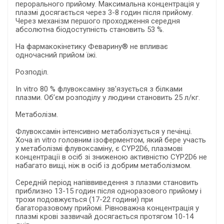
перорального прийому. Максимальна концентрація у
плазмі досягається через 3-8 годин після прийому.
Через механізм першого проходження середня
абсолютна біодоступність становить 53 %.
На фармакокінетику Феварину® не впливає
одночасний прийом їжі.
Розподіл.
In vitro 80 % флувоксаміну зв'язується з білками
плазми. Об’єм розподілу у людини становить 25 л/кг.
Метаболізм.
Флувоксамін інтенсивно метаболізується у печінці.
Хоча іn vitro головним ізоферментом, який бере участь
у метаболізмі флувоксаміну, є CYP2D6, плазмові
концентрації в осіб зі зниженою активністю CYP2D6 не
набагато вищі, ніж в осіб із добрим метаболізмом.
Середній період напіввиведення з плазми становить
приблизно 13-15 годин після одноразового прийому і
трохи подовжується (17-22 години) при
багаторазовому прийомі. Рівноважна концентрація у
плазмі крові зазвичай досягається протягом 10-14