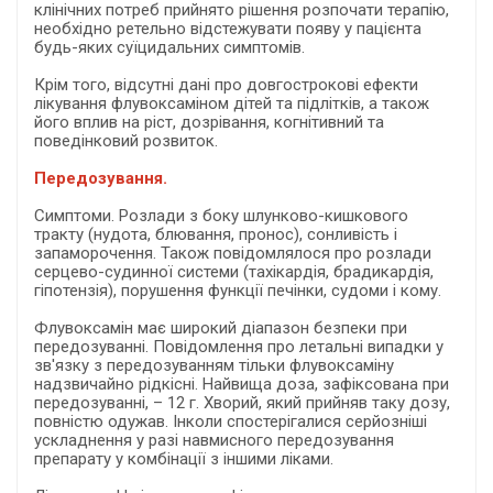
клінічних потреб прийнято рішення розпочати терапію,
необхідно ретельно відстежувати появу у пацієнта
будь-яких суїцидальних симптомів.
Крім того, відсутні дані про довгострокові ефекти
лікування флувоксаміном дітей та підлітків, а також
його вплив на ріст, дозрівання, когнітивний та
поведінковий розвиток.
Передозування.
Симптоми. Розлади з боку шлунково-кишкового
тракту (нудота, блювання, пронос), сонливість і
запаморочення. Також повідомлялося про розлади
серцево-судинної системи (тахікардія, брадикардія,
гіпотензія), порушення функції печінки, судоми і кому.
Флувоксамін має широкий діапазон безпеки при
передозуванні. Повідомлення про летальні випадки у
зв'язку з передозуванням тільки флувоксаміну
надзвичайно рідкісні. Найвища доза, зафіксована при
передозуванні, – 12 г. Хворий, який прийняв таку дозу,
повністю одужав. Інколи спостерігалися серйозніші
ускладнення у разі навмисного передозування
препарату у комбінації з іншими ліками.