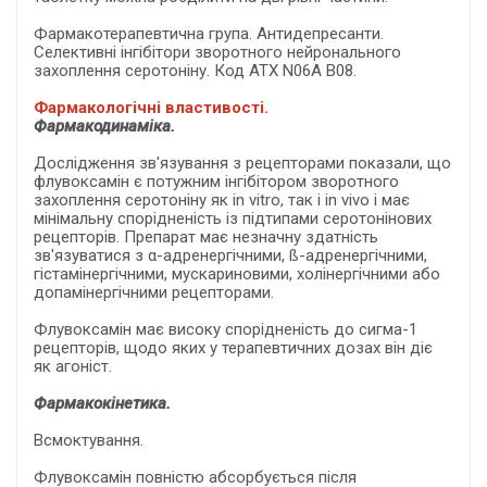
Фармакотерапевтична група. Антидепресанти.
Селективні інгібітори зворотного нейронального
захоплення серотоніну. Код АТХ N06A B08.
Фармакологічні властивості.
Фармакодинаміка.
Дослідження зв'язування з рецепторами показали, що
флувоксамін є потужним інгібітором зворотного
захоплення серотоніну як in vitro, так і in vivo і має
мінімальну спорідненість із підтипами серотонінових
рецепторів. Препарат має незначну здатність
зв'язуватися з α-адренергічними, ß-адренергічними,
гістамінергічними, мускариновими, холінергічними або
допамінергічними рецепторами.
Флувоксамін має високу спорідненість до сигма-1
рецепторів, щодо яких у терапевтичних дозах він діє
як агоніст.
Фармакокінетика.
Всмоктування.
Флувоксамін повністю абсорбується після