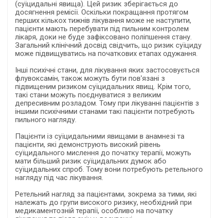
(суїцидальні явища). Цей ризик зберігається до
досягнення ремісії. Оскільки покращання протягом
перших кількох тижнів лікування може не наступити,
пацієнти мають перебувати під пильним контролем
лікаря, доки не буде зафіксовано поліпшення стану.
Загальний клінічний досвід свідчить, що ризик суїциду
може підвищуватись на початкових етапах одужання.
Інші психічні стани, для лікування яких застосовується
флувоксамін, також можуть бути пов'язані з
підвищеним ризиком суїцидальних явищ. Крім того,
такі стани можуть поєднуватися з великим
депресивним розладом. Тому при лікуванні пацієнтів з
іншими психічними станами такі пацієнти потребують
пильного нагляду.
Пацієнти із суїцидальними явищами в анамнезі та
пацієнти, які демонструють високий рівень
суїцидального мислення до початку терапії, можуть
мати більший ризик суїцидальних думок або
суїцидальних спроб. Тому вони потребують ретельного
нагляду під час лікування.
Ретельний нагляд за пацієнтами, зокрема за тими, які
належать до групи високого ризику, необхідний при
медикаментозній терапії, особливо на початку