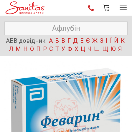
АБВ довідник:
А
Б
В
Г
Д
Е
Є
Ж
З
І
Ї
Й
К
Л
М
Н
О
П
Р
С
Т
У
Ф
Х
Ц
Ч
Ш
Щ
Ю
Я