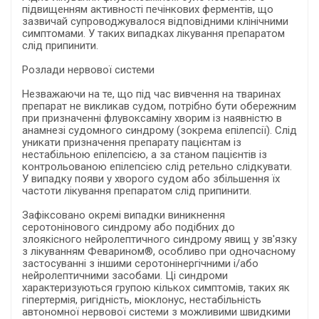
підвищенням активності печінкових ферментів, що
зазвичай супроводжувалося відповідними клінічними
симптомами. У таких випадках лікування препаратом
слід припинити.
Розлади нервової системи
Незважаючи на те, що під час вивчення на тваринах
препарат не викликав судом, потрібно бути обережним
при призначенні флувоксаміну хворим із наявністю в
анамнезі судомного синдрому (зокрема епілепсії). Слід
уникати призначення препарату пацієнтам із
нестабільною епілепсією, а за станом пацієнтів із
контрольованою епілепсією слід ретельно слідкувати.
У випадку появи у хворого судом або збільшення їх
частоти лікування препаратом слід припинити.
Зафіксовано окремі випадки виникнення
серотонінового синдрому або подібних до
злоякісного нейролептичного синдрому явищ у зв'язку
з лікуванням Феварином®, особливо при одночасному
застосуванні з іншими серотонінергічними і/або
нейролептичними засобами. Ці синдроми
характеризуються групою кількох симптомів, таких як
гіпертермія, ригідність, міоклонус, нестабільність
автономної нервової системи з можливими швидкими