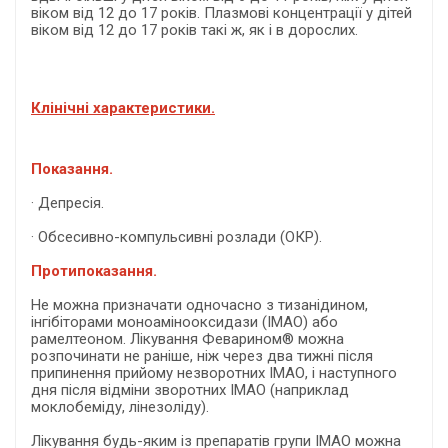
віком від 12 до 17 років. Плазмові концентрації у дітей
віком від 12 до 17 років такі ж, як і в дорослих.
Клінічні характеристики.
Показання.
· Депресія.
· Обсесивно-компульсивні розлади (ОКР).
Протипоказання.
Не можна призначати одночасно з тизанідином,
інгібіторами моноамінооксидази (ІМАО) або
рамелтеоном. Лікування Феварином® можна
розпочинати не раніше, ніж через два тижні після
припинення прийому незворотних ІМАО, і наступного
дня після відміни зворотних ІМАО (наприклад
моклобеміду, лінезоліду).
Лікування будь-яким із препаратів групи ІМАО можна