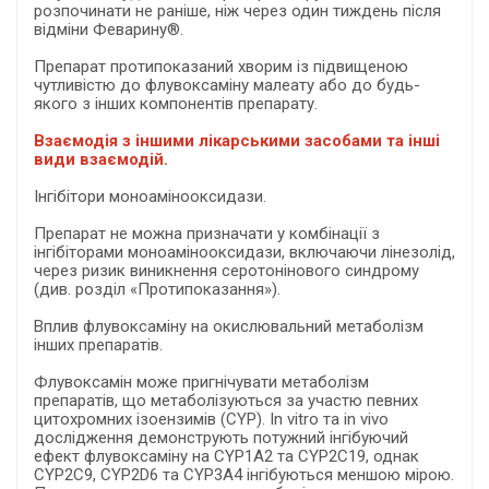
розпочинати не раніше, ніж через один тиждень після
відміни Феварину®.
Препарат протипоказаний хворим із підвищеною
чутливістю до флувоксаміну малеату або до будь-
якого з інших компонентів препарату.
Взаємодія з іншими лікарськими засобами та інші
види взаємодій.
Інгібітори моноамінооксидази.
Препарат не можна призначати у комбінації з
інгібіторами моноамінооксидази, включаючи лінезолід,
через ризик виникнення серотонінового синдрому
(див. розділ «Протипоказання»).
Вплив флувоксаміну на окислювальний метаболізм
інших препаратів.
Флувоксамін може пригнічувати метаболізм
препаратів, що метаболізуються за участю певних
цитохромних ізоензимів (CYP). In vitro та in vivo
дослідження демонструють потужний інгібуючий
ефект флувоксаміну на CYP1А2 та CYP2С19, однак
CYP2С9, CYP2D6 та CYP3А4 інгібуються меншою мірою.