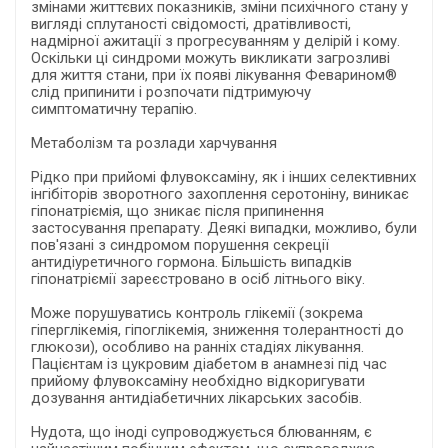
змінами життєвих показників, зміни психічного стану у
вигляді сплутаності свідомості, дратівливості,
надмірної ажитації з прогресуванням у делірій і кому.
Оскільки ці синдроми можуть викликати загрозливі
для життя стани, при їх появі лікування Феварином®
слід припинити і розпочати підтримуючу
симптоматичну терапію.
Метаболізм та розлади харчування
Рідко при прийомі флувоксаміну, як і інших селективних
інгібіторів зворотного захоплення серотоніну, виникає
гіпонатріємія, що зникає після припинення
застосування препарату. Деякі випадки, можливо, були
пов'язані з синдромом порушення секреції
антидіуретичного гормона. Більшість випадків
гіпонатріємії зареєстровано в осіб літнього віку.
Може порушуватись контроль глікемії (зокрема
гіперглікемія, гіпоглікемія, зниження толерантності до
глюкози), особливо на ранніх стадіях лікування.
Пацієнтам із цукровим діабетом в анамнезі під час
прийому флувоксаміну необхідно відкоригувати
дозування антидіабетичних лікарських засобів.
Нудота, що іноді супроводжується блюванням, є