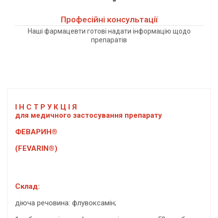
Професійні консультації
Наші фармацевти готові надати інформацію щодо
препаратів
І Н С Т Р У К Ц І Я
для медичного застосування препарату
ФЕВАРИН®
(FEVARIN®)
Склад:
діюча речовина: флувоксамін;