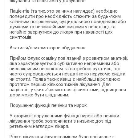
лікування та після змін у дозуванні.
Пацієнтів (та тих, хто за ними наглядає) необхідно
попередити про необхідність стежити за будь-яким
клінічним погіршенням, суїцидальною поведінкою або
думками та незвичайними змінами у поведінці, та
негайно звернутися до лікаря при наявності цих
симптомів.
Акатизія/психомоторне збудження
Прийом флувоксаміну пов'язаний з розвитком акатизії,
яка характеризується суб’єктивно неприємним або
виснажливим неспокоєм та потребою рухатись, що
часто супроводжується нездатністю нерухомо сидіти
чи стояти. Поява таких явищ є найбільш вірогідною
протягом перших кількох тижнів лікування. Для
пацієнтів, у яких з’являються ці симптоми, підвищення
дози може бути шкідливим.
Порушення функції печінки та нирок
У хворих із порушеннями функції нирок або печінки
лікування треба розпочинати з низьких доз під
ретельним наглядом лікаря.
Рідко лікування флувоксаміном було пов’язане з