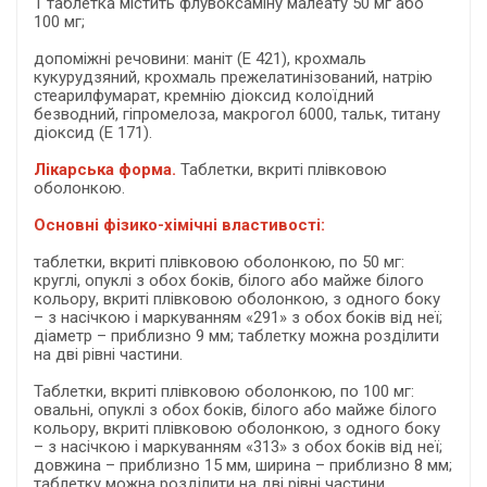
1 таблетка містить флувоксаміну малеату 50 мг або
100 мг;
допоміжні речовини: маніт (E 421), крохмаль
кукурудзяний, крохмаль прежелатинізований, натрію
стеарилфумарат, кремнію діоксид колоїдний
безводний, гіпромелоза, макрогол 6000, тальк, титану
діоксид (Е 171).
Лікарська форма.
Таблетки, вкриті плівковою
оболонкою.
Основні фізико-хімічні властивості:
таблетки, вкриті плівковою оболонкою, по 50 мг:
круглі, опуклі з обох боків, білого або майже білого
кольору, вкриті плівковою оболонкою, з одного боку
– з насічкою і маркуванням «291» з обох боків від неї;
діаметр – приблизно 9 мм; таблетку можна розділити
на дві рівні частини.
Таблетки, вкриті плівковою оболонкою, по 100 мг:
овальні, опуклі з обох боків, білого або майже білого
кольору, вкриті плівковою оболонкою, з одного боку
– з насічкою і маркуванням «313» з обох боків від неї;
довжина – приблизно 15 мм, ширина – приблизно 8 мм;
таблетку можна розділити на дві рівні частини.