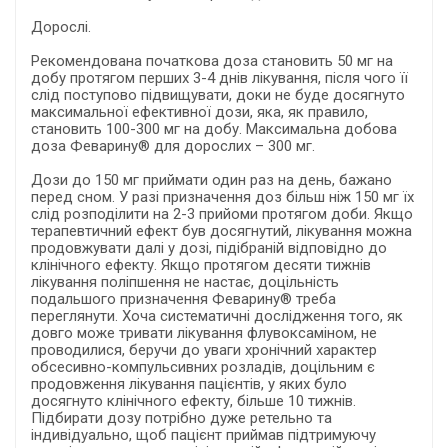
Дорослі.
Рекомендована початкова доза становить 50 мг на
добу протягом перших 3-4 днів лікування, після чого її
слід поступово підвищувати, доки не буде досягнуто
максимальної ефективної дози, яка, як правило,
становить 100-300 мг на добу. Максимальна добова
доза Феварину® для дорослих – 300 мг.
Дози до 150 мг приймати один раз на день, бажано
перед сном. У разі призначення доз більш ніж 150 мг їх
слід розподілити на 2-3 прийоми протягом доби. Якщо
терапевтичний ефект був досягнутий, лікування можна
продовжувати далі у дозі, підібраній відповідно до
клінічного ефекту. Якщо протягом десяти тижнів
лікування поліпшення не настає, доцільність
подальшого призначення Феварину® треба
переглянути. Хоча систематичні дослідження того, як
довго може тривати лікування флувоксаміном, не
проводилися, беручи до уваги хронічний характер
обсесивно-компульсивних розладів, доцільним є
продовження лікування пацієнтів, у яких було
досягнуто клінічного ефекту, більше 10 тижнів.
Підбирати дозу потрібно дуже ретельно та
індивідуально, щоб пацієнт приймав підтримуючу