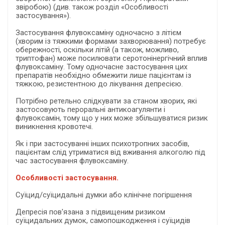
звіробою) (див. також розділ «Особливості
застосування»).
Застосування флувоксаміну одночасно з літієм
(хворим із тяжкими формами захворювання) потребує
обережності, оскільки літій (а також, можливо,
триптофан) може посилювати серотонінергічний вплив
флувоксаміну. Тому одночасне застосування цих
препаратів необхідно обмежити лише пацієнтам із
тяжкою, резистентною до лікування депресією.
Потрібно ретельно слідкувати за станом хворих, які
застосовують пероральні антикоагулянти і
флувоксамін, тому що у них може збільшуватися ризик
виникнення кровотечі.
Як і при застосуванні інших психотропних засобів,
пацієнтам слід утриматися від вживання алкоголю під
час застосування флувоксаміну.
Особливості застосування.
Суїцид/суїцидальні думки або клінічне погіршення
Депресія пов'язана з підвищеним ризиком
суїцидальних думок, самопошкодження і суїцидів