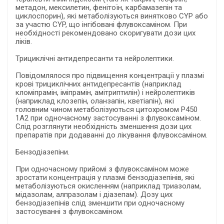
метадон, мексилетин, фенітоїн, карбамазепін та
циклоспорин), які метаболізуються винятково CYP або
за участю CYP, що інгібовані флувоксаміном. При
необхідності рекомендовано скоригувати дози цих
ліків.
Трициклічні антидепресанти та нейролептики.
Повідомлялося про підвищення концентрації у плазмі
крові трициклічних антидепресантів (наприклад
кломіпрамін, іміпрамін, амітриптилін) і нейролептиків
(наприклад клозепін, оланзапін, кветіапін), які
головним чином метаболізуються цитохромом Р450
1А2 при одночасному застосуванні з флувоксаміном.
Слід розглянути необхідність зменшення дози цих
препаратів при додаванні до лікування флувоксаміном.
Бензодіазепіни.
При одночасному прийомі з флувоксаміном може
зростати концентрація у плазмі бензодіазепінів, які
метаболізуються окисленням (наприклад триазолам,
мідазолам, алпразолам і діазепам). Дозу цих
бензодіазепінів слід зменшити при одночасному
застосуванні з флувоксаміном.