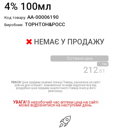
4% 100мл
АА-00006190
Код товару:
ТОРНТОН&РОСС
Виробник:
НЕМАЄ У ПРОДАЖУ
Остання ціна
грн
212
.61
УВАГА!
Ціна продажу окремої позиції Товару, зазначена на сайті
дійсна для інтернет- замовлення та може відрізнятися від
роздрібної ціни продажу аналогічного Товару в місці його
реалізації.
УВАГА!
В неробочий час аптеки ціна на сайті
може відрізнятися на наступний день.