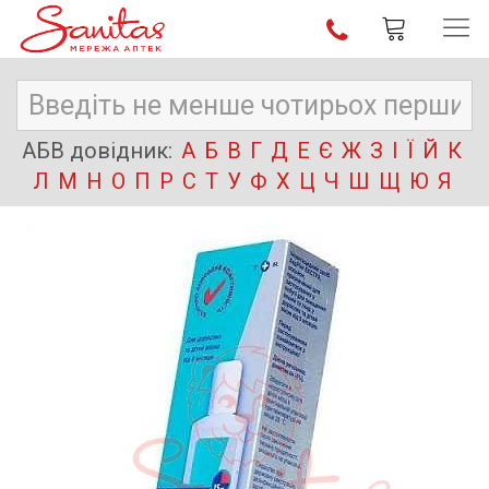
АБВ довідник:
А
Б
В
Г
Д
Е
Є
Ж
З
І
Ї
Й
К
Л
М
Н
О
П
Р
С
Т
У
Ф
Х
Ц
Ч
Ш
Щ
Ю
Я