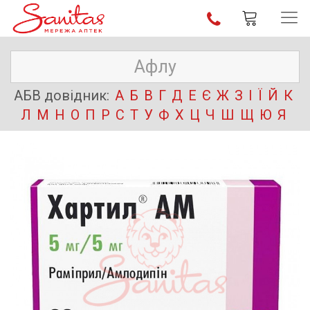
АБВ довідник:
А
Б
В
Г
Д
Е
Є
Ж
З
І
Ї
Й
К
Л
М
Н
О
П
Р
С
Т
У
Ф
Х
Ц
Ч
Ш
Щ
Ю
Я