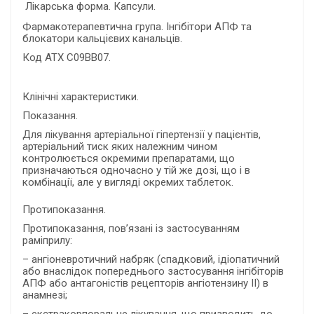
Лікарська форма. Капсули.
Фармакотерапевтична група. Інгібітори АПФ та
блокатори кальцієвих канальців.
Код АТХ C09BB07.
Клінічні характеристики.
Показання.
Для лікування артеріальної гіпертензії у пацієнтів,
артеріальний тиск яких належним чином
контролюється окремими препаратами, що
призначаються одночасно у тій же дозі, що і в
комбінації, але у вигляді окремих таблеток.
Протипоказання.
Протипоказання, пов’язані із застосуванням
раміприлу:
– ангіоневротичний набряк (спадковий, ідіопатичний
або внаслідок попереднього застосування інгібіторів
АПФ або антагоністів рецепторів ангіотензину ІІ) в
анамнезі;
– екстракорпоральне лікування, що призводить до