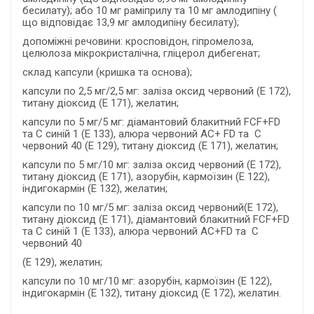
бесилату); або 10 мг раміприлу та 10 мг амлодипіну (
що відповідає 13,9 мг амлодипіну бесилату);
допоміжні речовини: кросповідон, гіпромелоза,
целюлоза мікрокристалічна, гліцерол дибегенат;
склад капсули (кришка та основа);
капсули по 2,5 мг/2,5 мг: заліза оксид червоний (Е 172),
титану діоксид (Е 171), желатин;
капсули по 5 мг/5 мг: діамантовий блакитний FCF+FD
та С синій 1 (Е 133), алюра червоний AC+ FD та C
червоний 40 (Е 129), титану діоксид (Е 171), желатин;
капсули по 5 мг/10 мг: заліза оксид червоний (Е 172),
титану діоксид (Е 171), азорубін, кармоїзин (Е 122),
індигокармін (Е 132), желатин;
капсули по 10 мг/5 мг: заліза оксид червоний(Е 172),
титану діоксид (Е 171), діамантовий блакитний FCF+FD
та С синій 1 (Е 133), алюра червоний AC+FD та C
червоний 40
(Е 129), желатин;
капсули по 10 мг/10 мг: азорубін, кармоїзин (Е 122),
індигокармін (Е 132), титану діоксид (Е 172), желатин.