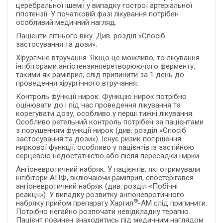
церебральної ішемії у випадку гострої артеріальної
гіпотензії. У початковій фазі лікування потрібен
особливий медичний нагляд.
Пацієнти літнього віку. Див. розділ «Спосіб
застосування та дози».
Хірургічне втручання. Якщо це можливо, то лікування
інгібіторами ангіотензинперетворюючого ферменту,
такими як раміприл, слід припинити за 1 день до
проведення хірургічного втручання.
Контроль функції нирок. Функцію нирок потрібно
оцінювати до і під час проведення лікування та
корегувати дозу, особливо у перші тижні лікування.
Особливо ретельний контроль потрібен за пацієнтами
з порушенням функції нирок (див. розділ «Спосіб
застосування та дози»). Існує ризик погіршення
ниркової функції, особливо у пацієнтів із застійною
серцевою недостатністю або після пересадки нирки.
Ангіоневротичний набряк. У пацієнтів, які отримували
інгібітори АПФ, включаючи раміприл, спостерігався
ангіоневротичний набряк (див. розділ «Побічні
реакції»). У випадку розвитку ангіоневротичного
®
набряку прийом препарату Хартил
-АМ слід припинити.
Потрібно негайно розпочати невідкладну терапію.
Пацієнт повинен знаходитись під медичним наглядом