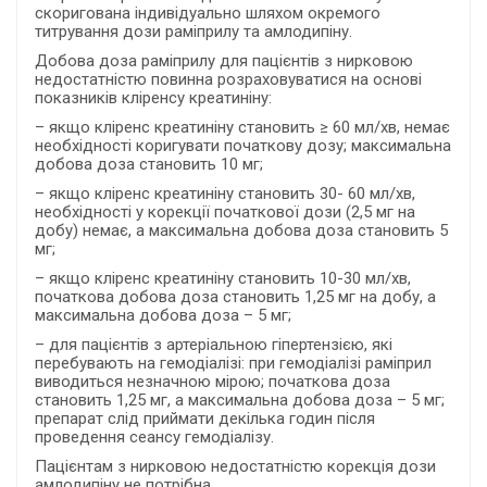
скоригована індивідуально шляхом окремого
титрування дози раміприлу та амлодипіну.
Добова доза раміприлу для пацієнтів з нирковою
недостатністю повинна розраховуватися на основі
показників кліренсу креатиніну:
– якщо кліренс креатиніну становить ≥ 60 мл/хв, немає
необхідності коригувати початкову дозу; максимальна
добова доза становить 10 мг;
– якщо кліренс креатиніну становить 30- 60 мл/хв,
необхідності у корекції початкової дози (2,5 мг на
добу) немає, а максимальна добова доза становить 5
мг;
– якщо кліренс креатиніну становить 10-30 мл/хв,
початкова добова доза становить 1,25 мг на добу, а
максимальна добова доза – 5 мг;
– для пацієнтів з артеріальною гіпертензією, які
перебувають на гемодіалізі: при гемодіалізі раміприл
виводиться незначною мірою; початкова доза
становить 1,25 мг, а максимальна добова доза – 5 мг;
препарат слід приймати декілька годин після
проведення сеансу гемодіалізу.
Пацієнтам з нирковою недостатністю корекція дози
амлодипіну не потрібна.