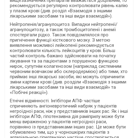
вищезазначених препаратів вважається доцільним, то
рекомендується регулярно контролювати рівень калію
у плазмі крові (див. розділ «Взаємодія з іншими
лікарськими засобами та інші види взаємодій»).
Нейтропенія/агранулоцитоз. Випадки нейтропенії/
агранулоцитозу, а також тромбоцитопенії і анемії
спостерігали рідко. Також повідомлялося про
пригнічення функції кісткового мозку. З метою
виявлення можливої лейкопенії рекомендується
контролювати кількість лейкоцитів у крові. Більш
частий контроль бажано здійснювати на початку
лікування та за пацієнтами з порушеною функцією
нирок, супутнім колагенозом (наприклад системним
червоним вовчаком або склеродермією) або тими, хто
приймає інші лікарські засоби, які можуть спричинити
зміни картини крові (див. розділи «Взаємодія з іншими
лікарськими засобами та інші види взаємодій» та
«Побічні реакції»).
Етнічні відмінності. Інгібітори АПФ частіше
спричиняють ангіоневротичний набряк у пацієнтів
негроїдної раси, ніж у представників інших рас. Як і інші
інгібітори АПФ, гіпотензивна дія раміприлу може бути
менш вираженою у пацієнтів негроїдної раси,
порівняно із представниками інших рас. Це може бути
обумовлено тим, що у чорношкірих пацієнтів з
артеріальною гіпертензією частіше спостерігається