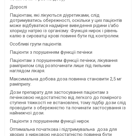
Дорослі
Пацієнтам, які лікуються діуретиками, слід
дотримуватись обережності, оскільки у цих пацієнтів
може відбуватися надмірне виведення рідини і/або
хлориду натрію із організму. Функція нирок і рівень
калію в сироватці крові повинні бути під контролем.
Особливі групи пацієнтів.
Пацієнти з порушенням функції печінки
Пацієнтам з порушенням функції печінки, лікування
раміприлом слід розпочинати лише під пильним
наглядом лікаря.
Максимальна добова доза повинна становити 2,5 мг
раміприлу.
Дози препарату для застосування пацієнтам з
печінковою недостатністю від легкого до помірного
ступеня тяжкості не встановлені, тому підбір дози слід
проводити з обережністю та починати застосування із
найнижчої дози.
Пацієнти з порушенням функції нирок
Оптимальна початкова і підтримувальна доза для
хворих з нирковою недостатністю повинна бути