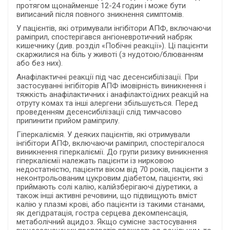
протягом щонайменше 12-24 годин і може бути
виписаний після повного зникнення симптомів.
У пацієнтів, які отримували інгібітори АПФ, включаючи
раміприл, спостерігався ангіоневротичний набряк
кишечнику (див. розділ «Побічні реакції»). Ці пацієнти
скаржилися на біль у животі (з нудотою/блюванням
або без них).
Анафілактичні реакції під час десенсибілізації. При
застосуванні інгібіторів АПФ імовірність виникнення і
тяжкість анафілактичних і анафілактоїдних реакцій на
отруту комах та інші алергени збільшується. Перед
проведенням десенсибілізації слід тимчасово
припинити прийом раміприлу.
Гіперкаліємія. У деяких пацієнтів, які отримували
інгібітори АПФ, включаючи раміприл, спостерігалося
виникнення гіперкаліємії. До групи ризику виникнення
гіперкаліємії належать пацієнти із нирковою
недостатністю, пацієнти віком від 70 років, пацієнти з
неконтрольованим цукровим діабетом, пацієнти, які
приймають солі калію, калійзберігаючі діуретики, а
також інші активні речовини, що підвищують вміст
калію у плазмі крові, або пацієнти із такими станами,
як дегідратація, гостра серцева декомпенсація,
метаболічний ацидоз. Якщо сумісне застосування