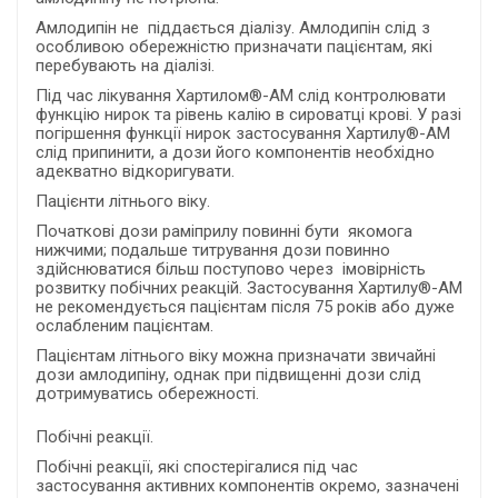
Амлодипін не піддається діалізу. Амлодипін слід з
особливою обережністю призначати пацієнтам, які
перебувають на діалізі.
Під час лікування Хартилом®-AM слід контролювати
функцію нирок та рівень калію в сироватці крові. У разі
погіршення функції нирок застосування Хартилу®-AM
слід припинити, а дози його компонентів необхідно
адекватно відкоригувати.
Пацієнти літнього віку.
Початкові дози раміприлу повинні бути якомога
нижчими; подальше титрування дози повинно
здійснюватися більш поступово через імовірність
розвитку побічних реакцій. Застосування Хартилу®-AM
не рекомендується пацієнтам після 75 років або дуже
ослабленим пацієнтам.
Пацієнтам літнього віку можна призначати звичайні
дози амлодипіну, однак при підвищенні дози слід
дотримуватись обережності.
Побічні реакції.
Побічні реакції, які спостерігалися під час
застосування активних компонентів окремо, зазначені