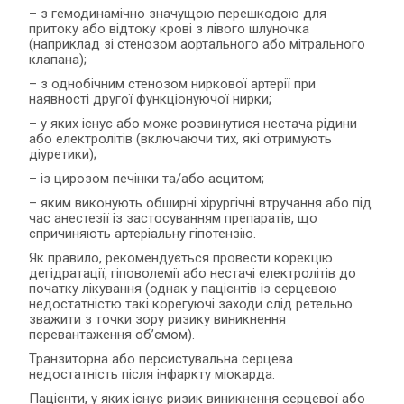
– з гемодинамічно значущою перешкодою для
притоку або відтоку крові з лівого шлуночка
(наприклад зі стенозом аортального або мітрального
клапана);
– з однобічним стенозом ниркової артерії при
наявності другої функціонуючої нирки;
– у яких існує або може розвинутися нестача рідини
або електролітів (включаючи тих, які отримують
діуретики);
– із цирозом печінки та/або асцитом;
– яким виконують обширні хірургічні втручання або під
час анестезії із застосуванням препаратів, що
спричиняють артеріальну гіпотензію.
Як правило, рекомендується провести корекцію
дегідратації, гіповолемії або нестачі електролітів до
початку лікування (однак у пацієнтів із серцевою
недостатністю такі корегуючі заходи слід ретельно
зважити з точки зору ризику виникнення
перевантаження об’ємом).
Транзиторна або персистувальна серцева
недостатність після інфаркту міокарда.
Пацієнти, у яких існує ризик виникнення серцевої або