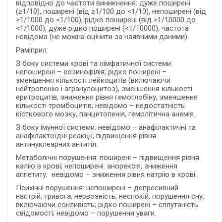
відповідно до частоти виникнення: дуже поширені
(≥1/10), поширені (від ≥1/100 до <1/10), непоширені (від
≥1/1000 до <1/100), рідко поширені (від ≥1/10000 до
<1/1000), дуже рідко поширені (<1/10000), частота
невідома (не можна оцінити за наявними даними).
Раміприл:
З боку системи крові та лімфатичної системи:
непоширені – еозинофілія; рідко поширені –
зменшення кількості лейкоцитів (включаючи
нейтропенію і агранулоцитоз), зменшення кількості
еритроцитів, зниження рівня гемоглобіну, зменшення
кількості тромбоцитів; невідомо – недостатність
кісткового мозку, панцитопенія, гемолітична анемія.
З боку імунної системи: невідомо – анафілактичні та
анафілактоїдні реакції, підвищення рівня
антинуклеарних антитіл.
Метаболічні порушення: поширені – підвищення рівня
калію в крові; непоширені: анорексія, зниження
аппетиту; невідомо – зниження рівня натрію в крові.
Психічні порушення: непоширені – депресивний
настрій, тривога, нервозність, неспокій, порушення сну,
включаючи сонливість; рідко поширені – сплутаність
свідомості; невідомо – порушення уваги.