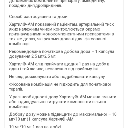
допоміжних компонентів препарату, амлодипіну,
похідних дигідропіридинів.
Спосіб застосування та дози.
Хартил®-AM показаний пацієнтам, артеріальний тиск
яких належним чином контролюється окремо
призначуваними монокомпонентними препаратами в
тих же дозах, які рекомендовані для фіксованої
комбінації.
Рекомендована початкова добова доза – 1 капсула
дозування 2,5 мг/2,5 мг.
Хартил®-AM слід приймати щодня 1 раз на добу в
один і той же час, незалежно від прийому їжі.
Не слід розжовувати або подрібнювати капсулу.
Фіксована комбінація не підходить для початкової
терапії.
У разі необхідності дозу Хартилу®-AM можна змінити
або індивідуально титрувати компоненти вільної
комбінації.
Добову дозу можна підвищити до максимальної – 10
мг/10 мг (1 капсула Хартил®-AM
10 мг/10 мг 1 раз на добу)