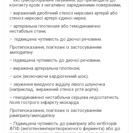
контакту крові з негативно зарядженими поверхнями;
– виражений двобічний стеноз ниркових артерій або
стеноз ниркової артерії єдиної нирки;
– артеріальна гіпотензия або гемодинамічно
нестабільні стани;
– підвищена чутливість до діючої речовини.
Протипоказання, пов’язані із застосуванням
амлодипіну:
– підвищена чутливість до діючої речовини;
– виражена артеріальна гіпотензія;
– шок (включаючи кардіогенний шок);
– звуження вихідного відділу лівого шлуночка
(наприклад, виражений стеноз устя аорти);
– гемодинамічно нестабільна серцева недостатність
після гострого інфаркту міокарда.
Протипоказання, пов’язані із застосуванням
раміприлу/амлодипіну:
– Підвищена чутливість до раміприлу або інгібіторів
АПФ (ангіотензинперетворюючого фермента) або до