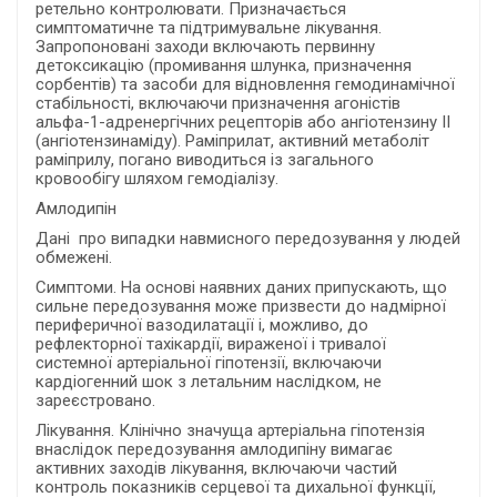
ретельно контролювати. Призначається
симптоматичне та підтримувальне лікування.
Запропоновані заходи включають первинну
детоксикацію (промивання шлунка, призначення
сорбентів) та засоби для відновлення гемодинамічної
стабільності, включаючи призначення агоністів
альфа-1-адренергічних рецепторів або ангіотензину ІІ
(ангіотензинаміду). Раміприлат, активний метаболіт
раміприлу, погано виводиться із загального
кровообігу шляхом гемодіалізу.
Амлодипін
Дані про випадки навмисного передозування у людей
обмежені.
Симптоми. На основі наявних даних припускають, що
сильне передозування може призвести до надмірної
периферичної вазодилатації і, можливо, до
рефлекторної тахікардії, вираженої і тривалої
системної артеріальної гіпотензії, включаючи
кардіогенний шок з летальним наслідком, не
зареєстровано.
Лікування. Клінічно значуща артеріальна гіпотензія
внаслідок передозування амлодипіну вимагає
активних заходів лікування, включаючи частий
контроль показників серцевої та дихальної функції,