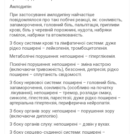
Амлодипін
При застосуванні амлодипіну найчастіше
повідомлялося про такі побічні реакції, як: сонливість,
запаморочення, головний біль, пальпітація, припливи
крові, біль у черевній порожнині, нудота, набряки
гомілок, набряки та втомлюваність.
З боку системи крові та лімфатичної системи: дуже
рідко поширені – лейкопенія, тромбоцитопенія.
Метаболічні порушення: непоширені – гіперглікемія.
Психічні порушення: непоширені – зміна настрою
(включаючи тривожність), безсоння, депресія; рідко
поширені – сплутаність свідомості.
З боку нервової системи: поширені – головний біль,
запаморочення, сонливість (особливо на початку
лікування); непоширені – тремор, розлади смаку,
синкопе, гіпестезія, парестезії; дуже рідко поширені –
артеріальна гіпертензія, периферична нейропатія.
З боку органів зору: непоширені – порушення зору
(включаючи диплопію).
З боку органів слуху: непоширені – дзвін у вухах.
З боку серцево-судинної системи: поширені –