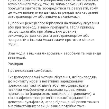
артеріального тиску, такі як запаморочення) можуть
порушити здатність зосередитися та реагувати, тому
це може вплинути на швидкість реакції при керуванні
автотранспортом або іншими механізмами.
Ці побічні реакції спостерігалися на початку лікування
або при переході з інших препаратів. Після прийому
першої дози або при збільшенні дози не
рекомендується керувати автотранспортом або
працювати з іншими механізмами протягом кількох
годин.
Взаємодія з іншими лікарськими засобами та інші види
взаємодій.
Раміприл
Протипоказані комбінації.
Екстракорпоральні методи лікування, які призводять
до контакту крові з негативно зарядженими
поверхнями, такі як діаліз або гемофільтрація з
певними мембранами з високою гідравлічною
проникністю (наприклад, поліакрилонітриловими), а
також аферез ліпопротеїнів низької щільності з
декстран сульфатом, через підвищений ризик тяжких
анафілактоїдних реакцій. Якщо потрібне таке