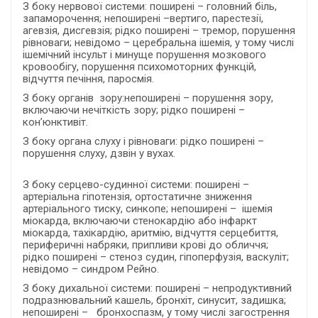
З боку нервової системи: поширені – головний біль,
запаморочення; непоширені –вертиго, парестезії,
агевзія, дисгевзія; рідко поширені – тремор, порушення
рівноваги; невідомо – церебральна ішемія, у тому числі
ішемічний інсульт і минуще порушення мозкового
кровообігу, порушення психомоторних функцій,
відчуття печіння, паросмія.
З боку органів зору:непоширені – порушення зору,
включаючи нечіткість зору; рідко поширені –
кон’юнктивіт.
З боку органа слуху і рівноваги: рідко поширені –
порушення слуху, дзвін у вухах.
З боку серцево-судинної системи: поширені –
артеріальна гіпотензія, ортостатичне зниження
артеріального тиску, синкопе; непоширені – ішемія
міокарда, включаючи стенокардію або інфаркт
міокарда, тахікардію, аритмію, відчуття серцебиття,
периферичні набряки, припливи крові до обличчя;
рідко поширені – стеноз судин, гіпоперфузія, васкуліт;
невідомо – синдром Рейно.
З боку дихальної системи: поширені – непродуктивний
подразнювальний кашель, бронхіт, синусит, задишка;
непоширені – бронхоспазм, у тому числі загострення