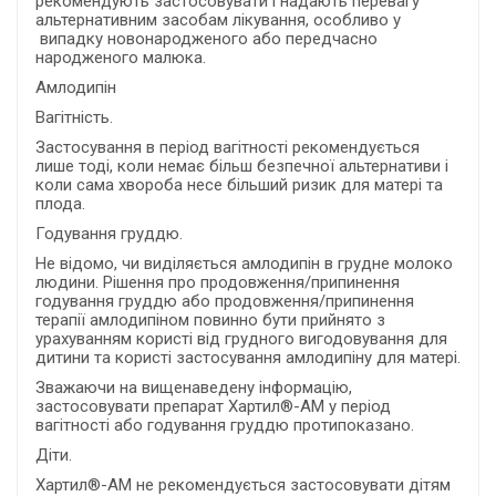
рекомендують застосовувати і надають перевагу
альтернативним засобам лікування, особливо у
випадку новонародженого або передчасно
народженого малюка.
Амлодипін
Вагітність.
Застосування в період вагітності рекомендується
лише тоді, коли немає більш безпечної альтернативи і
коли сама хвороба несе більший ризик для матері та
плода.
Годування груддю.
Не відомо, чи виділяється амлодипін в грудне молоко
людини. Рішення про продовження/припинення
годування груддю або продовження/припинення
терапії амлодипіном повинно бути прийнято з
урахуванням користі від грудного вигодовування для
дитини та користі застосування амлодипіну для матері.
Зважаючи на вищенаведену інформацію,
застосовувати препарат Хартил®-АМ у період
вагітності або годування груддю протипоказано.
Діти.
Хартил®-АМ не рекомендується застосовувати дітям