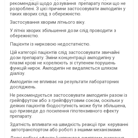
рекомендації щодо дозування препарату поки що не
розроблені. З цієї причини застосовувати амлодипін у
таких хворих слід з обережністю.
Застосування хворим літнього віку.
У літніх хворих збільшення дози слід проводити з
обережністю.
Пацієнти із нирковою недостатністю.
Цій категорії пацієнтів слід застосовувати звичайні
дози препарату. Зміни концентрації амлодипіну у
плазмі крові не корелюють зі ступенем порушень
функцій нирок. Амлодипін не видаляється шляхом
діалізу.
Амлодипін не впливає на результати лабораторних
досліджень.
Не рекомендується застосовувати амлодипін разом із
грейпфрутом або з грейпфрутовим соком, оскільки у
деяких пацієнтів біодоступність може бути збільшена,
що призведе до посилення гіпотензивного ефекту
препарату.
Здатність впливати на швидкість реакції при керуванні
автотранспортом або роботі з іншими механізмами.
Деякі побічні ефекти (наприклад симптоми зниження