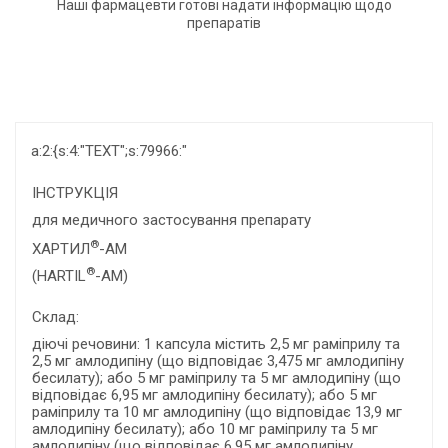
Наші фармацевти готові надати інформацію щодо
препаратів
a:2:{s:4:"TEXT";s:79966:"
ІНСТРУКЦІЯ
для медичного застосування препарату
®
ХАРТИЛ
-АМ
®
(HARTIL
-АМ)
Склад:
діючі речовини: 1 капсула містить 2,5 мг раміприлу та
2,5 мг амлодипіну (що відповідає 3,475 мг амлодипіну
бесилату); або 5 мг раміприлу та 5 мг амлодипіну (що
відповідає 6,95 мг амлодипіну бесилату); або 5 мг
раміприлу та 10 мг амлодипіну (що відповідає 13,9 мг
амлодипіну бесилату); або 10 мг раміприлу та 5 мг
амлодипіну (що відповідає 6,95 мг амлодипіну