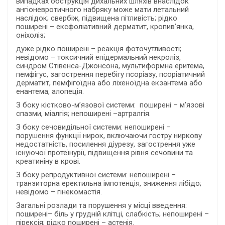
випадках обструкція дихальних шляхів внаслідок
ангіоневротичного набряку може мати летальний
наслідок; свербіж, підвищена пітливість; рідко
поширені – ексфоліативний дерматит, кропив’янка,
оніхоліз;
дуже рідко поширені – реакція фоточутливості;
невідомо – токсичний епідермальний некроліз,
синдром Стівенса-Джонсона, мультиформна еритема,
пемфігус, загострення перебігу псоріазу, псоріатичний
дерматит, пемфігоїдна або ліхеноїдна екзантема або
енантема, алопеція.
З боку кістково-м’язової системи: поширені – м’язові
спазми, міалгія; непоширені –артралгія.
З боку сечовидільної системи: непоширені –
порушення функції нирок, включаючи гостру ниркову
недостатність, посилення діурезу, загострення уже
існуючої протеїнурії, підвищення рівня сечовини та
креатиніну в крові.
З боку репродуктивної системи: непоширені –
транзиторна еректильна імпотенція, зниження лібідо;
невідомо – гінекомастія.
Загальні розлади та порушення у місці введення:
поширені– біль у грудній клітці, слабкість; непоширені –
пірексія; рідко поширені – астенія.