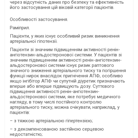
через відсутність даних про безпеку та ефективність
його застосування цій віковій категорії пацієнтів.
Особливості застосування.
Раміприл.
Пацієнти, у яких існує особливий ризик виникнення
артеріальної гіпотензії.
Пацієнти зі значним підвищенням активності ренін-
ангіотензин-альдостеронової системи. У пацієнтів зі
значним підвищенням активності ренін-ангіотензин-
альдостеронової системи існує ризик раптового
значного зниження артеріального тиску та погіршення
функції нирок внаслідок пригнічення АПФ, особливо
якщо інгібітор АПФ чи супутній діуретик призначають
вперше або вперше підвищують дозу. Суттєвого
підвищення активності ренін-ангіотензин-
альдостеронової системи, яке потребує медичного
нагляду, в тому числі постійного контролю
артеріального тиску, можна очікувати, наприклад, у
пацієнтів:
– з тяжкою артеріальною гіпертензією;
– з декомпенсованою застійною серцевою
недостатністю;