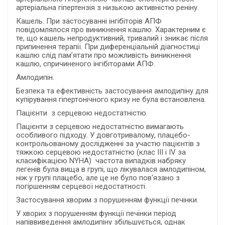
артеріальна гіпертензія з низькою активністю реніну.
Кашель. При застосуванні інгібіторів АПФ
повідомлялося про виникнення кашлю. Характерним є
те, що кашель непродуктивний, тривалий і зникає після
припинення терапії. При диференціальній діагностиці
кашлю слід пам’ятати про можливість виникнення
кашлю, спричиненого інгібіторами АПФ.
Амлодипін.
Безпека та ефективність застосування амлодипіну для
купірування гіпертонічного кризу не була встановлена.
Пацієнти з серцевою недостатністю.
Пацієнти з серцевою недостатністю вимагають
особливого підходу. У довготривалому, плацебо-
контрольованому дослідженні за участю пацієнтів з
тяжкою серцевою недостатністю (клас III і IV за
класифікацією NYHA) частота випадків набряку
легенів була вища в групі, що лікувалася амлодипіном,
ніж у групі плацебо, але це не було пов'язано з
погіршенням серцевої недостатності.
Застосування хворим з порушенням функції печінки.
У хворих з порушенням функції печінки період
напіввиведення амлодипіну збільшується, однак