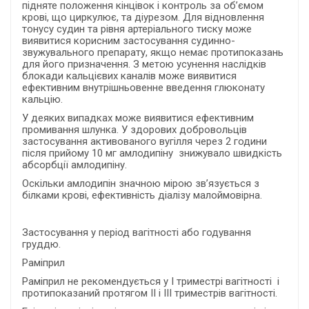
підняте положення кінцівок і контроль за об’ємом
крові, що циркулює, та діурезом. Для відновлення
тонусу судин та рівня артеріального тиску може
виявитися корисним застосування судинно-
звужувального препарату, якщо немає протипоказань
для його призначення. З метою усунення наслідків
блокади кальцієвих каналів може виявитися
ефективним внутрішньовенне введення глюконату
кальцію.
У деяких випадках може виявитися ефективним
промивання шлунка. У здорових добровольців
застосування активованого вугілля через 2 години
після прийому 10 мг амлодипіну знижувало швидкість
абсорбції амлодипіну.
Оскільки амлодипін значною мірою зв’язується з
білками крові, ефективність діалізу малоймовірна.
Застосування у період вагітності або годування
груддю.
Раміприл
Раміприл не рекомендується у І триместрі вагітності і
протипоказаний протягом ІІ і ІІІ триместрів вагітності.