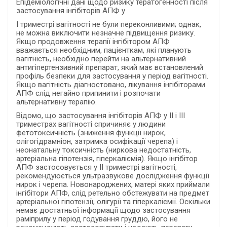
Епідеміологічні дані щодо ризику тератогенності після
застосування інгібіторів АПФ у
I триместрі вагітності не були переконливими; однак,
не можна виключити незначне підвищення ризику.
Якщо продовження терапії інгібітором АПФ
вважається необхідним, пацієнткам, які планують
вагітність, необхідно перейти на альтернативний
антигіпертензивний препарат, який має встановлений
профіль безпеки для застосування у період вагітності.
Якщо вагітність діагностовано, лікування інгібіторами
АПФ слід негайно припинити і розпочати
альтернативну терапію.
Відомо, що застосування інгібіторів АПФ у II і III
триместрах вагітності спричиняє у людини
фетотоксичність (зниження функції нирок,
олігогідрамніон, затримка осифікації черепа) і
неонатальну токсичність (ниркова недостатність,
артеріальна гіпотензія, гіперкаліємія). Якщо інгібітор
АПФ застосовується у ІІ триместрі вагітності,
рекомендуюється ультразвукове дослідження функції
нирок і черепа. Новонароджених, матері яких приймали
інгібітори АПФ, слід ретельно обстежувати на предмет
артеріальної гіпотензії, олігурії та гіперкаліємії. Оскільки
немає достатньої інформації щодо застосування
раміприлу у період годування груддю, його не