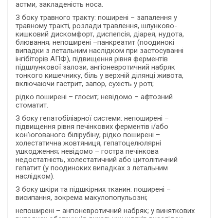
астми, закладеність носа.
З боку травного тракту: поширені – запалення у
травному тракті, розлади травлення, шлунково-
кишковий дискомфорт, диспепсія, діарея, нудота,
блювання; непоширені –панкреатит (поодинокі
випадки з летальним наслідком при застосуванні
інгібіторів АПФ), підвищення рівня ферментів
підшлункової залози, ангіоневротичний набряк
тонкого кишечнику, біль у верхній ділянці живота,
включаючи гастрит, запор, сухість у роті;
рідко поширені – глосит; невідомо – афтозний
стоматит.
З боку гепатобіліарної системи: непоширені –
підвищення рівня печінкових ферментів і/або
кон’югованого білірубіну; рідко поширені –
холестатична жовтяниця, гепатоцелюлярні
ушкодження; невідомо – гостра печінкова
недостатність, холестатичний або цитолітичний
гепатит (у поодиноких випадках з летальним
наслідком).
З боку шкіри та підшкірних тканин: поширені –
висипання, зокрема макулопопульозні;
непоширені – ангіоневротичний набряк; у виняткових