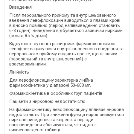
Виведення
Після перорального прийому та внутрішньовенного
введення левофлоксацин виводиться з плазми крові
відносно повільно (період напіввиведення становить
6-8 годин). Виведення відбувається зазвичай нирками
(понад 85 % дози).
Відсутність суттєвої різниці між фармакокінетикою
левофлоксацину після внутрішньовенного введення та
перорального прийому свідчить про те, що ці шляхи
(пероральний та внутрішньовенний) є
взаємозамінними.
Лінійність
Для левофлоксацину характерна лінійна
фармакокінетика у діапазоні 50-600 мг.
Фармакокінетика в особливих груп пацієнтів
Пацієнти з нирковою недостатністю
На фармакокінетику левофлоксацину впливає ниркова
недостатність. При зниженні функції нирок знижується
ниркове виведення та кліренс, а періоди
напіввиведення збільшуються, як видно з
нижченаведеної таблиці: