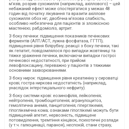
м’язів, розрив сухожилля (наприклад, ахіллового) – цей
небажаний ефект може спостерігатися у межах 48
годин від початку лікування та вразити ахіллове
сухожилля обох ніг; двобічна м’язова слабкість,
особливо небезпечна для пацієнтів зі злоякісною
міастенією; рабдоміоліз, артрит.
З боку печінки: підвищення показників печінкових
ферментів (АЛТ/АСТ, лужна фосфатаза, ГГТП);
підвищення рівня білірубіну; реакції з боку печінки, такі
як гепатит, повідомлялося про випадки жовтяниці та
тяжке ураження печінки, включаючи випадки гострої
печінкової недостатності, при прийомі
левофлоксацину, переважно у пацієнтів з тяжкими
основними захворюваннями.
З боку нирок: підвищення рівня креатиніну у сироватці
крові; гостра ниркова недостатність (наприклад,
унаслідок інтерстиціального нефриту).
З боку системи крові: еозинофілія, лейкопенія;
нейтропенія, тромбоцитопенія; агранулоцитоз,
гемолітична анемія, панцитопенія; гіперглікемія,
гіпоглікемічна кома; ознаками гіпоглікемії можуть бути
підвищений апетит, нервозність, підвищене
потовиділення, тремтіння кінцівок, психотичні розлади
(у т.ч. галюцинації, параноя), неспокій, стани страху,