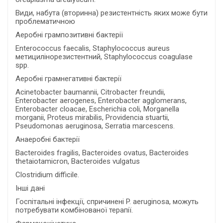
Види, набута (вторинна) резистентність яких може бути
проблематичною
Аеробні грампозитивні бактерії
Enterococcus faecalis, Staphylococcus aureus
метицилінорезистентний, Staphylococcus coagulase
spp.
Аеробні грамнегативні бактерії
Acinetobacter baumannii, Citrobacter freundii,
Enterobacter aerogenes, Enterobacter agglomerans,
Enterobacter cloacae, Escherichia coli, Morganella
morganii, Proteus mirabilis, Providencia stuartii,
Pseudomonas aeruginosa, Serratia marcescens.
Анаеробні бактерії
Bacteroides fragilis, Bacteroides ovatus, Bacteroides
thetaiotamicron, Bacteroides vulgatus
Clostridium difficile.
Інші дані
Госпітальні інфекції, спричинені P. aeruginosa, можуть
потребувати комбінованої терапії.