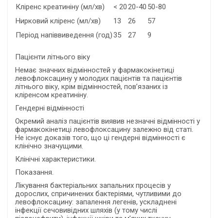
Кліренс креатиніну (мл/хв)
< 20
20-40
50-80
Нирковий кліренс (мл/хв)
13
26
57
Період напіввиведення (год)
35
27
9
Пацієнти літнього віку
Немає значних відмінностей у фармакокінетиці
левофлоксацину у молодих пацієнтів та пацієнтів
літнього віку, крім відмінностей, пов’язаних із
кліренсом креатиніну.
Гендерні відмінності
Окремий аналіз пацієнтів виявив незначні відмінності у
фармакокінетиці левофлоксацину залежно від статі.
Не існує доказів того, що ці гендерні відмінності є
клінічно значущими.
Клінічні характеристики.
Показання.
Лікування бактеріальних запальних процесів у
дорослих, спричинених бактеріями, чутливими до
левофлоксацину: запалення легенів, ускладнені
інфекції сечовивідних шляхів (у тому числі