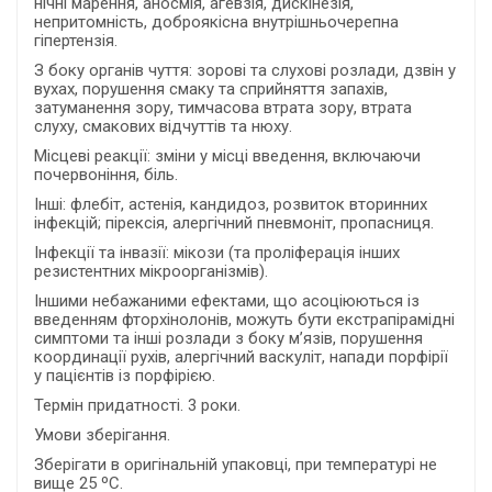
нічні марення, аносмія, агевзія, дискінезія,
непритомність, доброякісна внутрішньочерепна
гіпертензія.
З боку органів чуття: зорові та слухові розлади, дзвін у
вухах, порушення смаку та сприйняття запахів,
затуманення зору, тимчасова втрата зору, втрата
слуху, смакових відчуттів та нюху.
Місцеві реакції: зміни у місці введення, включаючи
почервоніння, біль.
Інші: флебіт, астенія, кандидоз, розвиток вторинних
інфекцій; пірексія, алергічний пневмоніт, пропасниця.
Інфекції та інвазії: мікози (та проліферація інших
резистентних мікроорганізмів).
Іншими небажаними ефектами, що асоціюються із
введенням фторхінолонів, можуть бути екстрапірамідні
симптоми та інші розлади з боку м’язів, порушення
координації рухів, алергічний васкуліт, напади порфірії
у пацієнтів із порфірією.
Термін придатності. 3 роки.
Умови зберігання.
Зберігати в оригінальній упаковці, при температурі не
вище 25 ºС.