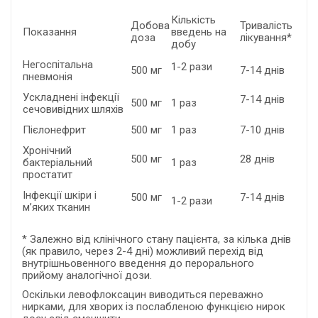
Кількість
Добова
Тривалість
Показання
введень на
доза
лікування*
добу
Негоспітальна
1-2 рази
500 мг
7-14 днів
пневмонія
Ускладнені інфекції
7-14 днів
500 мг
1 раз
сечовивідних шляхів
Пієлонефрит
500 мг
1 раз
7-10 днів
Хронічний
500 мг
28 днів
бактеріальний
1 раз
простатит
Інфекції шкіри і
500 мг
7-14 днів
1-2 рази
м’яких тканин
* Залежно від клінічного стану пацієнта, за кілька днів
(як правило, через 2-4 дні) можливий перехід від
внутрішньовенного введення до перорального
прийому аналогічної дози.
Оскільки левофлоксацин виводиться переважно
нирками, для хворих із послабленою функцією нирок