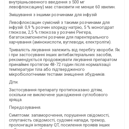
внутрішньовенного введення з 500 мг
левофлоксацину) має становити не менше 60 хвилин.
Змішування з іншими розчинами для інфузій
Левофлоксацин сумісний з такими розчинами для
інфузій: 0,9 % розчин хлориду натрію, 5 % моногідрат
глюкози, 2,5 % глюкоза у розчині Рінгера,
багатокомпонентні розчини для парентерального
харчування (амінокислоти, вуглеводи, електроліти).
Тривалість лікування залежить від перебігу хвороби. Як
і при застосуванні інших антибактеріальних засобів,
рекомендується продовжувати лікування препаратом
принаймні протягом 48-72 годин після нормалізації
температури тіла або підтвердженого
мікробіологічними тестами знищення збудників.
Діти.
Застосування препарату протипоказано дітям,
оскільки не виключене ушкодження суглобового
хряща.
Передозування.
Симптоми: запаморочення, порушення свідомості,
сплутаність свідомості, судомні напади, тремор,
пролонгація інтервалу QT, посилення проявів інших