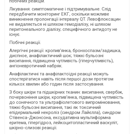
побічних реакцій.
Лікування: симптоматичне і підтримувальне. Слід
передбачити моніторинг ЕКГ, оскільки можливе
виникнення пролонгації інтервалу QT. Левофлоксацин
не видаляється ні шляхом гемодіалізу, ні шляхом
перитонеального діалізу; специфічного антидоту не
існує.
Побічні реакції.
Алергічні реакції: кропив’янка, бронхоспазм/задишка,
диспное, анафілактичний шок; тяжкі бульозні
висипання, підвищена чутливість (гіперчутливість),
ангіоневротичний набряк.
Анафілактичні та анафілактоїдні реакції можуть
спостерігатися навіть після першої дози протягом
кількох хвилин або годин після застосування.
З боку шкіри та підшкірних тканин: висипання, свербіж,
почервоніння шкіри, кропив’янка, підвищена чутливість
до сонячного та ультрафіолетового випромінювання,
тяжкі бульозні висипання, такі як токсичний
епідермальний некроліз (синдром Лайєлла), синдром
Стівенса-Джонсона, ексудативна мультиформна
еритема, гіпергідроз, лейкоцитопластичний васкуліт,
шкірно-слизові реакції.