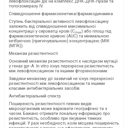
левофлоксацин діє на комплекс ДНК-ДНК-гірази та
топоізомеразу ІV.
Співвідношення фармакокінетика/фармакодинаміка
Ступінь бактеріальної активності левофлоксацину
залежить від співвідношення максимальної
концентрації у сироватці крові (С
) або площі під
max
фармакокінетичною кривою (АUC) та мінімальною
інгібуючою (пригнічувальною) концентрацією (МІК
(МПК)).
Механізм резистентності
Основний механізм резистентності є наслідком мутації
у генах gyr-A. In vitro існує перехресна резистентність
між левофлоксацином та іншими фторхінолонами.
Завдяки механізму дії зазвичай не існує перехресної
резистентності між левофлоксацином та іншими
класами антибактеріальних засобів.
Антибактеріальний спектр
Поширеність резистентності певних видів
мікроорганізмів може варіювати географічно та з
часом. Бажано отримати локальну інформацію про
резистентність, особливо при лікуванні тяжких
інфекцій. У разі необхідності, коли місцева поширеність