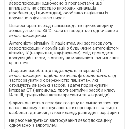
левофлоксацин одночасно з препаратами, що
впливають на секрецію ниркових канальців
(пробенецид і циметидин), особливо пацієнтам із
порушеною функцією нирок.
Циклоспорин: період напіввиведення циклоспорину
збільшується на 33 %, коли він вводиться одночасно з
левофлоксацином.
Антагоністи вітаміну К: пацієнтам, які застосовують
левофлоксацин у комбінації з будь-яким антагоністом
вітаміну К (наприклад, варфарином), слід проводити
коагуляційні тести, з огляду на можливість виникнення
кровотечі.
Лікарські засоби, що подовжують інтервал QT:
левофлоксацин, подібно до інших фторхінолонів, слід
застосовувати з обережністю пацієнтам, які
отримують лікарські засоби, здатні подовжувати
інтервал QT (наприклад, протиаритмічні засоби класу
ІА та ІІІ, трициклічні антидепресанти та макроліди).
Фармакокінетика левофлоксацину не змінювалася при
паралельному застосуванні таких препаратів: кальцію
карбонат, дигоксин, глібенкламід, ранітидин, варфарин.
Не рекомендується застосування левофлоксацину
одночасно з алкоголем.