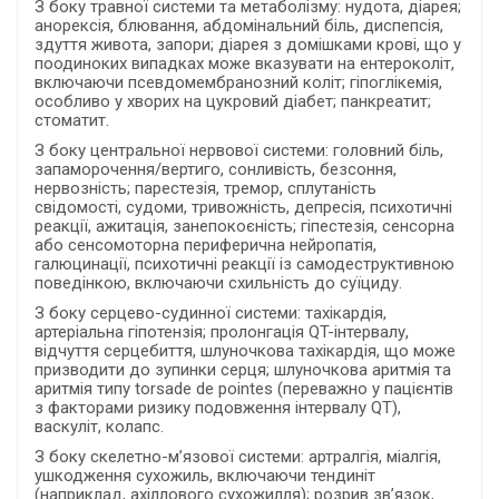
З боку травної системи та метаболізму: нудота, діарея;
анорексія, блювання, абдомінальний біль, диспепсія,
здуття живота, запори; діарея з домішками крові, що у
поодиноких випадках може вказувати на ентероколіт,
включаючи псевдомембранозний коліт; гіпоглікемія,
особливо у хворих на цукровий діабет; панкреатит;
стоматит.
З боку центральної нервової системи: головний біль,
запаморочення/вертиго, сонливість, безсоння,
нервозність; парестезія, тремор, сплутаність
свідомості, судоми, тривожність, депресія, психотичні
реакції, ажитація, занепокоєність; гіпестезія, сенсорна
або сенсомоторна периферична нейропатія,
галюцинації, психотичні реакції із самодеструктивною
поведінкою, включаючи схильність до суїциду.
З боку серцево-судинної системи: тахікардія,
артеріальна гіпотензія; пролонгація QT-інтервалу,
відчуття серцебиття, шлуночкова тахікардія, що може
призводити до зупинки серця; шлуночкова аритмія та
аритмія типу torsade de pointes (переважно у пацієнтів
з факторами ризику подовження інтервалу QT),
васкуліт, колапс.
З боку скелетно-м’язової системи: артралгія, міалгія,
ушкодження сухожиль, включаючи тендиніт
(наприклад, ахіллового сухожилля); розрив зв’язок,