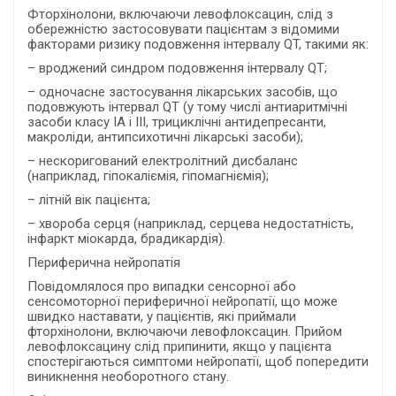
Фторхінолони, включаючи левофлоксацин, слід з
обережністю застосовувати пацієнтам з відомими
факторами ризику подовження інтервалу QT, такими як:
– вроджений синдром подовження інтервалу QT;
– одночасне застосування лікарських засобів, що
подовжують інтервал QT (у тому числі антиаритмічні
засоби класу ІА і III, трициклічні антидепресанти,
макроліди, антипсихотичні лікарські засоби);
– нескоригований електролітний дисбаланс
(наприклад, гіпокаліємія, гіпомагніємія);
– літній вік пацієнта;
– хвороба серця (наприклад, серцева недостатність,
інфаркт міокарда, брадикардія).
Периферична нейропатія
Повідомлялося про випадки сенсорної або
сенсомоторної периферичної нейропатії, що може
швидко наставати, у пацієнтів, які приймали
фторхінолони, включаючи левофлоксацин. Прийом
левофлоксацину слід припинити, якщо у пацієнта
спостерігаються симптоми нейропатії, щоб попередити
виникнення необоротного стану.