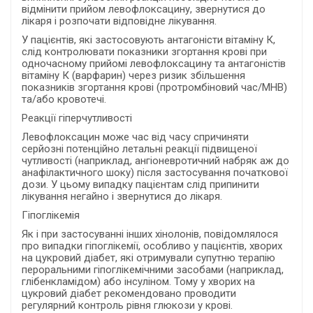
відмінити прийом левофлоксацину, звернутися до
лікаря і розпочати відповідне лікування.
У пацієнтів, які застосовують антагоністи вітаміну К,
слід контролювати показники згортання крові при
одночасному прийомі левофлоксацину та антагоністів
вітаміну К (варфарин) через ризик збільшення
показників згортання крові (протромбіновий час/МНВ)
та/або кровотечі.
Реакції гіперчутливості
Левофлоксацин може час від часу спричиняти
серйозні потенційно летальні реакції підвищеної
чутливості (наприклад, ангіоневротичний набряк аж до
анафілактичного шоку) після застосування початкової
дози. У цьому випадку пацієнтам слід припинити
лікування негайно і звернутися до лікаря.
Гіпоглікемія
Як і при застосуванні інших хінолонів, повідомлялося
про випадки гіпоглікемії, особливо у пацієнтів, хворих
на цукровий діабет, які отримували супутню терапію
пероральними гіпоглікемічними засобами (наприклад,
глібенкламідом) або інсуліном. Тому у хворих на
цукровий діабет рекомендовано проводити
регулярний контроль рівня глюкози у крові.