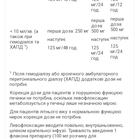
мг/24
мг/12
год
год
перша
перша
доза:
доза:
500 мг
перша доза: 250 мг
500 мг
< 10 мл/хв. (а
також при
наступні:
наступні:
наступні:
гемодіалізі та
125
1
ХАПД
)
125 мг/48 год
125
мг/24
мг/24
год
год
1
Після гемодіалізу або хронічного амбулаторного
перитонеального діалізу (ХАПД) додаткові дози не
потрібні.
Корекція дози для пацієнтів з порушеною функцією
печінки не потрібна, оскільки левофлоксацин
метаболізується у печінці лише незначною мірою.
Для пацієнтів літнього віку з нормальною функцією
нирок корекція дози не потрібна.
Левофлоксацин вводити повільно, внутрішньовенно,
шляхом крапельної інфузії. Тривалість введення 1
флакона препарату (100 мл розчину для