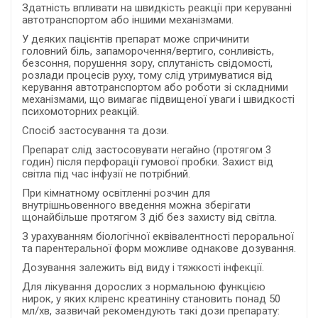
Здатність впливати на швидкість реакції при керуванні
автотранспортом або іншими механізмами.
У деяких пацієнтів препарат може спричинити
головний біль, запаморочення/вертиго, сонливість,
безсоння, порушення зору, сплутаність свідомості,
розлади процесів руху, тому слід утримуватися від
керування автотранспортом або роботи зі складними
механізмами, що вимагає підвищеної уваги і швидкості
психомоторних реакцій.
Спосіб застосування та дози.
Препарат слід застосовувати негайно (протягом 3
годин) після перфорації гумової пробки. Захист від
світла під час інфузії не потрібний.
При кімнатному освітленні розчин для
внутрішньовенного введення можна зберігати
щонайбільше протягом 3 діб без захисту від світла.
З урахуванням біологічної еквівалентності пероральної
та парентеральної форм можливе однакове дозування.
Дозування залежить від виду і тяжкості інфекції.
Для лікування дорослих з нормальною функцією
нирок, у яких кліренс креатиніну становить понад 50
мл/хв, зазвичай рекомендують такі дози препарату: