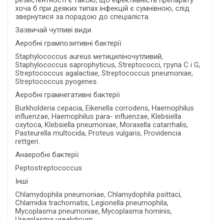
резистентності є такою, що ефективність препарату
хоча б при деяких типах інфекцій є сумнівною, слід
звернутися за порадою до спеціаліста.
Зазвичай чутливі види
Аеробні грампозитивні бактерії
Staphylococcus aureus метициліночутливий,
Staphylococcus saprophyticus, Streptococci, група С і G,
Streptococcus agalactiae, Streptococcus pneumoniae,
Streptococcus pyogenes.
Аеробні грамнегативні бактерії
Burkholderia cepacia, Eikenella corrodens, Haemophilus
influenzae, Haemophilus para- influenzae, Klebsiella
oxytoca, Klebsiella pneumoniae, Moraxella catarrhalis,
Pasteurella multocida, Proteus vulgaris, Providencia
rettgeri.
Анаеробні бактерії
Peptostreptococcus
Інші
Chlamydophila pneumoniae, Chlamydophila psittaci,
Chlamidia trachomatis, Legionella pneumophila,
Mycoplasma pneumoniae, Mycoplasma hominis,
Ureaplasma urealyticum.