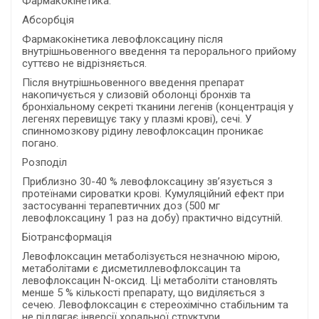
Фармакокінетика.
Абсорбція
Фармакокінетика левофлоксацину після
внутрішньовенного введення та перорального прийому
суттєво не відрізняється.
Після внутрішньовенного введення препарат
накопичується у слизовій оболонці бронхів та
бронхіальному секреті тканини легенів (концентрація у
легенях перевищує таку у плазмі крові), сечі. У
спинномозкову рідину левофлоксацин проникає
погано.
Розподіл
Приблизно 30-40 % левофлоксацину зв’язується з
протеїнами сироватки крові. Кумуляційний ефект при
застосуванні терапевтичних доз (500 мг
левофлоксацину 1 раз на добу) практично відсутній.
Біотрансформація
Левофлоксацин метаболізується незначною мірою,
метаболітами є дисметиллевофлоксацин та
левофлоксацин N-оксид. Ці метаболіти становлять
менше 5 % кількості препарату, що виділяється з
сечею. Левофлоксацин є стереохімічно стабільним та
не підлягає інверсії хоральної структури.