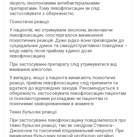
лікують хінолоновими антибактеріальними
препаратами. Тому левофлоксацин їм слід
застосовувати з обережністю.
Психотичні реакції
У пацієнтів, які отримували хінолони, включаючи
левофлоксацин, спостерігалося виникнення
психотичних реакцій. Дуже рідко вони призводили до
суїцидальних думок та самодеструктивної поведінки –
іноді навіть після прийому єдиної дози
левофлоксацину.
При застосуванні препарату слід утримуватися від
вживання алкоголю.
У випадку, якщо у пацієнта виникають психотичні
реакції, прийом левофлоксацину слід припинити та
вдатися до відповідних заходів. Рекомендується з
обережність застосовувати левофлоксацин пацієнтам
із психомоторними розладами чи пацієнтам із
психічними захворюваннями в анамнезі.
Тяжкі бульозні реакції
При застосуванні левофлоксацину повідомлялося про
тяжкі бульозні реакції, такі як синдром Стівенса–
Джонсона та токсичний епідермальний некроліз. При
виникненні бульозних реакцій необхідно негайно