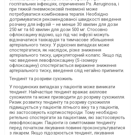
госпітальних інфекціях, спричинених Ps. Aeruginosa, і
при тяжкій пневмококовій пневмонії може
потребуватися комбінована терапія. Необхідно
дотримуватися рекомендованої швидкості введення
розчину для інфузій – не менше 30 хвилин для дози
250 мг та 60 хвилин для дози 500 мг. Стосовно
офлоксацину відомо, що під час інфузії можуть
відзначатися тахікардія та тимчасове збільшення
артеріального тиску. У рідкісних випадках може
спостерігатися, як наслідок, різке зниження
артеріального тиску, циркуляторний колапс. Якщо під
час введення левофлоксацину (S-ізомеру
офлоксацину) спостерігається виражене зниження
артеріального тиску, введення слід негайно припинити.
Тендиніт та розриви сухожиль
У поодиноких випадках у пацієнтів може виникати
тендиніт. Найчастіше тендиніт вражає ахіллове
сухожилля та може призводити до розриву сухожилля.
Ризик розвитку тендиніту та розриву сухожилля
підвищується у пацієнтів літнього віку та у пацієнтів,
які застосовують кортикостероїди. Тому необхідно
ретельно спостерігати за пацієнтами, які застосовують
левофлоксацин. Пацієнти із симптомами тендиніту
перед початком лікування повинні проконсультуватися
з лікарем. Якщо підозрюється тендиніт, лікування