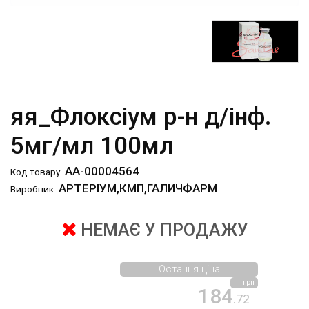
яя_Флоксіум р-н д/інф.
5мг/мл 100мл
АА-00004564
Код товару:
АРТЕРІУМ,КМП,ГАЛИЧФАРМ
Виробник:
НЕМАЄ У ПРОДАЖУ
Остання ціна
грн
184
.72