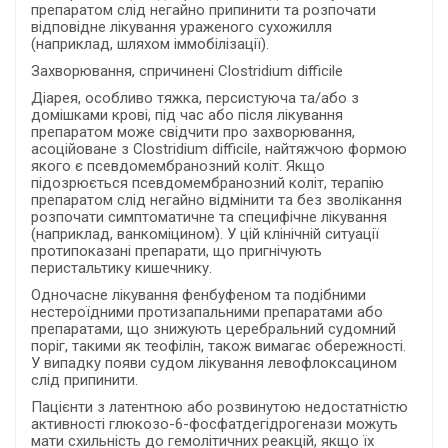
препаратом слід негайно припинити та розпочати
відповідне лікування ураженого сухожилля
(наприклад, шляхом іммобілізації).
Захворювання, спричинені Clostridium difficile
Діарея, особливо тяжка, персистуюча та/або з
домішками крові, під час або після лікування
препаратом може свідчити про захворювання,
асоційоване з Clostridium difficile, найтяжчою формою
якого є псевдомембранозний коліт. Якщо
підозрюється псевдомембранозний коліт, терапію
препаратом слід негайно відмінити та без зволікання
розпочати симптоматичне та специфічне лікування
(наприклад, ванкоміцином). У цій клінічній ситуації
протипоказані препарати, що пригнічують
перистальтику кишечнику.
Одночасне лікування фенбуфеном та подібними
нестероїдними протизапальними препаратами або
препаратами, що знижують церебральний судомний
поріг, такими як теофілін, також вимагає обережності.
У випадку появи судом лікування левофлоксацином
слід припинити.
Пацієнти з латентною або розвинутою недостатністю
активності глюкозо-6-фосфатдегідрогенази можуть
мати схильність до гемолітичних реакцій, якщо їх