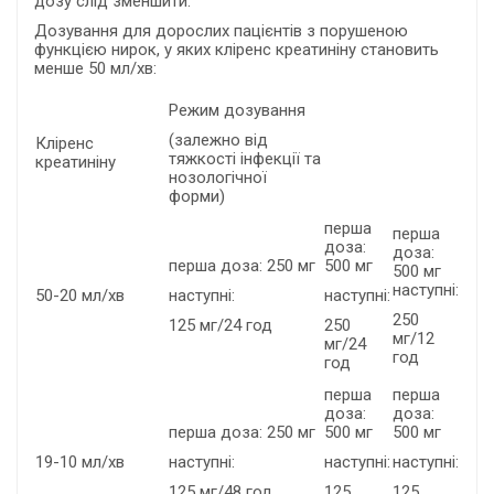
дозу слід зменшити.
Дозування для дорослих пацієнтів з порушеною
функцією нирок, у яких кліренс креатиніну становить
менше 50 мл/хв:
Режим дозування
(залежно від
Кліренс
тяжкості інфекції та
креатиніну
нозологічної
форми)
перша
перша
доза:
доза:
перша доза: 250 мг
500 мг
500 мг
наступні:
50-20 мл/хв
наступні:
наступні:
250
125 мг/24 год
250
мг/12
мг/24
год
год
перша
перша
доза:
доза:
перша доза: 250 мг
500 мг
500 мг
19-10 мл/хв
наступні:
наступні:
наступні:
125 мг/48 год
125
125