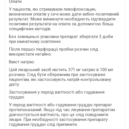
Опіати
У пацієнтів, які отримували левофлоксацин,
визначення опіатів у сечі може дати хибно-позитивний
результат. Може виникнути необхідність підтвердити
позитивні результати на опіати за допомогою більш
специфічних методів.
Без зовнішньої упаковки препарат зберігати 3 доби
при кімнатному освітленні.
Після першої перфорації пробки розчин слід
використати негайно.
Вміст натрію:
Цей лікарський засіб містить 371 мг натрію в 100 мл
розчину. Слід бути обережним при застосуванні
пацієнтам, які застосовують натрій-контрольовану
дієту.
Застосування у період вагітності або годування
груддю.
У період вагітності або годування груддю препарат
протипоказаний. Якщо під час лікування препаратом
діагностується вагітність, про це слід повідомити
лікаря. При необхідності застосування препарату
годування груддю слід припинити.