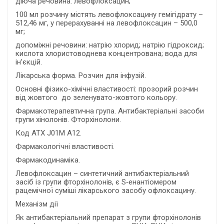
діюча речовина: левофлоксацин;
100 мл розчину містять левофлоксацину гемігідрату –
512,46 мг, у перерахуванні на левофлоксацин – 500,0
мг;
допоміжні речовини: натрію хлорид; натрію гідроксид;
кислота хлористоводнева концентрована; вода для
ін’єкцій.
Лікарська форма. Розчин для інфузій.
Основні фiзико-хiмiчнi властивості: прозорий розчин
від жовтого до зеленувато-жовтого кольору.
Фармакотерапевтична група. Антибактеріальні засоби
групи хінолонів. Фторхінолони.
Код АТХ J01М А12.
Фармакологічні властивості.
Фармакодинаміка.
Левофлоксацин – синтетичний антибактеріальний
засіб із групи фторхінолонів, є S‑енантіомером
рацемічної суміші лікарського засобу офлоксацину.
Механізм дії
Як антибактеріальний препарат з групи фторхінолонів