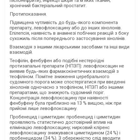
пієлонефрити), інфекції шкіри та м’яких тканин,
хронічний бактеріальний простатит.
Протипоказання.
Підвищена чутливість до будь-якого компонента
препарату, левофлоксацину або до інших хінолонів.
Епілепсія, наявність в анамнезі побічних реакцій з боку
сухожиль після попереднього застосування хінолінів.
Взаємодія з іншими лікарськими засобами та інші види
взаємодій.
Теофілін, фенбуфен або подібні нестероїдні
протизапальні препарати (НПЗП): левофлоксацин не
виявив будь-яких фармакокінетичних взаємодій з
теофіліном. Помітне зниження церебрального
судомного порога може спостерігатися при введенні
хінолонів одночасно з теофіліном, НПЗП або іншими
препаратами, що знижують судомний поріг.
Концентрація левофлоксацину при наявності
фенбуфену була приблизно на 13 % вищою, ніж при
прийомі лише левофлоксацину.
Пробенецид і циметидин: пробенецид і циметидин
проявляють статистично достовірний вплив на
елімінацію левофлоксацину; нирковий кліренс
левофлоксацину знижувався циметидином (24 %) і
пробенецидом (34 %). З обережністю слід вводити