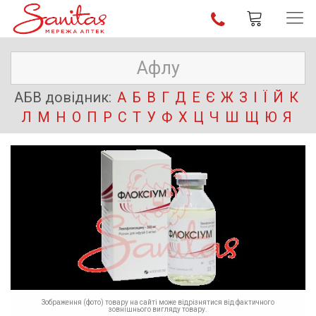
АБВ довідник:
А
Б
В
Г
Д
Е
Є
Ж
З
І
Ї
Й
К
Л
М
Н
О
П
Р
С
Т
У
Ф
Х
Ц
Ч
Ш
Щ
Ю
Я
Зображення (фото) товару на сайті може відрізнятися від фактичного
зовнішнього вигляду товару.