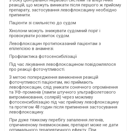
з боку центральної нервової системи та алергічних
реакцій, що можуть виникати після першого ж прийому
препарату, застосування левофлоксацину необхідно
припинити.
Пацієнти зі схильністю до судом
Хінолони можуть знижувати судомний поріг і
провокувати розвиток судом.
Левофлоксацин протипоказаний пацієнтам з
епілепсією в анамнезі.
Профілактика фотосенсибілізації
Під час лікування левофлоксацином повідомлялося
про реакції фоточутливості.
З метою попередження виникнення реакцій
фоточутливості пацієнтам, які приймають
левофлоксацин, слід уникати сонячного опромінення
та УФ-променів (лампи штучного ультрафіолетового
випромінювання, солярій) через можливу
фотосенсибілізацію під час прийому левофлоксацину
та протягом 48 годин після припинення застосування
левофлоксацину.
При дуже тяжкому перебігу запалення легенів,
спричиненому пневмококами, препарат може не дати
оптимального терапевтичного ефекту. При