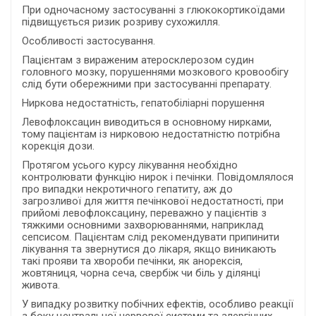
При одночасному застосуванні з глюкокортикоїдами
підвищується ризик розриву сухожилля.
Особливості застосування.
Пацієнтам з вираженим атеросклерозом судин
головного мозку, порушеннями мозкового кровообігу
слід бути обережними при застосуванні препарату.
Ниркова недостатність, гепатобіліарні порушення
Левофлоксацин виводиться в основному нирками,
тому пацієнтам із нирковою недостатністю потрібна
корекція дози.
Протягом усього курсу лікування необхідно
контролювати функцію нирок і печінки. Повідомлялося
про випадки некротичного гепатиту, аж до
загрозливої для життя печінкової недостатності, при
прийомі левофлоксацину, переважно у пацієнтів з
тяжкими основними захворюваннями, наприклад
сепсисом. Пацієнтам слід рекомендувати припинити
лікування та звернутися до лікаря, якщо виникають
такі прояви та хвороби печінки, як анорексія,
жовтяниця, чорна сеча, свербіж чи біль у ділянці
живота.
У випадку розвитку побічних ефектів, особливо реакції