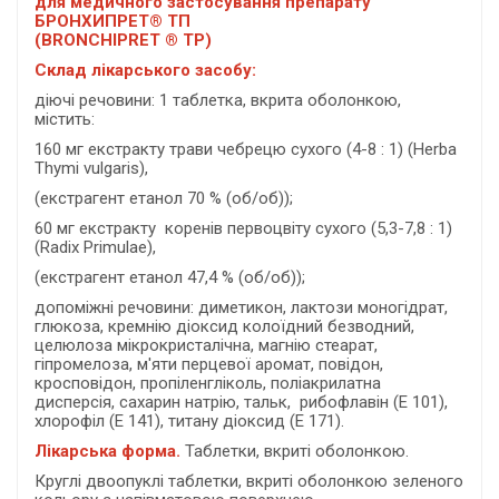
для медичного застосування препарату
БРОНХИПРЕТ® ТП
(BRONCHIPRET ® ТР)
Склад лікарського засобу:
діючі речовини: 1 таблетка, вкрита оболонкою,
містить:
160 мг екстракту трави чебрецю сухого (4-8 : 1) (Herba
Thymi vulgaris),
(екстрагент етанол 70 % (об/об));
60 мг екстракту коренів первоцвіту сухого (5,3-7,8 : 1)
(Radix Primulae),
(екстрагент етанол 47,4 % (об/об));
допоміжні речовини: диметикон, лактози моногідрат,
глюкоза, кремнію діоксид колоїдний безводний,
целюлоза мікрокристалічна, магнію стеарат,
гіпромелоза, м'яти перцевої аромат, повідон,
кросповідон, пропіленгліколь, поліакрилатна
дисперсія, сахарин натрію, тальк, рибофлавін (Е 101),
хлорофіл (Е 141), титану діоксид (Е 171).
Лікарська форма.
Таблетки, вкриті оболонкою.
Круглі двоопуклі таблетки, вкриті оболонкою зеленого