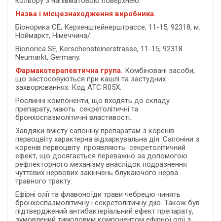
кольору з напівматовою поверхнею.
Назва і місцезнаходження виробника.
Біонорика CE, Керхенштейнерштрассе, 11-15, 92318, м.
Ноймаркт, Німеччина/
Bionorica SE, Kerschenstеinerstrasse, 11-15, 92318
Neumarkt, Germany.
Фармакотерапевтична група.
Комбіновані засоби,
що застосовуються при кашлі та застудних
захворюваннях. Код АТС R05Х.
Рослинні компоненти, що входять до складу
препарату, мають секретолітичні та
бронхоспазмолітичні властивості.
Завдяки вмісту сапоніну препаратам з коренів
первоцвіту характерна відхаркувальна дія. Сапоніни з
коренів первоцвіту проявляють секретолітичний
ефект, що досягається переважно за допомогою
рефлекторного механізму внаслідок подразнення
чуттєвих нервових закінчень блукаючого нерва
травного тракту.
Ефірні олії та флавоноїди трави чебрецю чинять
бронхоспазмолітичну і секретолітичну дію. Також був
підтверджений антибактеріальний ефект препарату,
зумовлений тимоловим компонентом ефірної олії з