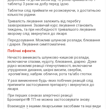
таблетці 3 рази на добу перед їдою.
Таблетки слід приймати не розжовуючи, з достатньою
кількістю рідини.
Тривалість лікування залежить від перебігу
захворювання. Зазвичай курс лікування становить
тиждень, та при необхідності тривалішого лікування
хворому слід звернутися до лікаря.
Передозування. Можливі шлункові розлади, блювання
і діарея. Лікування симптоматичне.
Побічні ефекти.
Нечасто виникають шлунково-кишкові розлади,
включаючи спазми, нудоту, блювання, діарею. Дуже
рідко можливі реакції гіперчутливості, включаючи
утруднення дихання, шкірні висипи, свербіж,
кропив’янку, набряк обличчя, рота та/або глотки.
У разі виникнення будь-яких побічних реакцій слід
припинити застосування препарату і звернутися до
лікаря.
При перших ознаках алергічної реакції
Бронхипрет® ТП не можна застосовувати знову.
Взаємодія з іншими лікарськими засобами та інші види