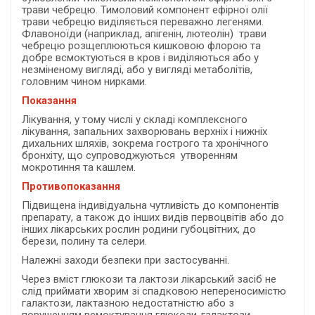
трави чебрецю. Тимоловий компонент ефірної олії
трави чебрецю виділяється переважно легенями.
Флавоноїди (наприклад, апігенін, лютеолін) трави
чебрецю розщеплюються кишковою флорою та
добре всмоктуються в кров і виділяються або у
незміненому вигляді, або у вигляді метаболітів,
головним чином нирками.
Показання
Лікування, у тому числі у складі комплексного
лікування, запальних захворювань верхніх і нижніх
дихальних шляхів, зокрема гострого та хронічного
бронхіту, що супроводжуються утворенням
мокротиння та кашлем.
Противопоказання
Підвищена індивідуальна чутливість до компонентів
препарату, а також до інших видів первоцвітів або до
інших лікарських рослин родини губоцвітних, до
берези, полину та селери.
Належні заходи безпеки при застосуванні.
Через вміст глюкози та лактози лікарський засіб не
слід приймати хворим зі спадковою непереносимістю
галактози, лактазною недостатністю або з