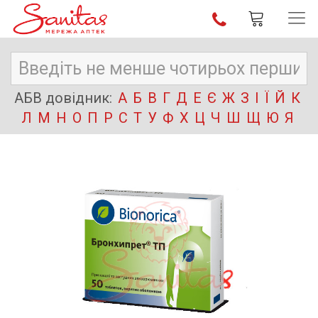
АБВ довідник:
А
Б
В
Г
Д
Е
Є
Ж
З
І
Ї
Й
К
Л
М
Н
О
П
Р
С
Т
У
Ф
Х
Ц
Ч
Ш
Щ
Ю
Я