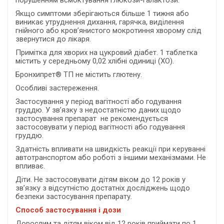
порушенням всмоктування глюкози-галактози.
Якщо симптоми зберігаються більше 1 тижня або
виникає утруднення дихання, гарячка, виділення
гнійного або кров’янистого мокротиння хворому слід
звернутися до лікаря.
Примітка для хворих на цукровий діабет. 1 таблетка
містить у середньому 0,02 хлібні одиниці (ХО).
Бронхипрет® ТП не містить глютену.
Особливі застереження.
Застосування у період вагітності або годування
груддю. У зв’язку з недостатністю даних щодо
застосування препарат не рекомендується
застосовувати у період вагітності або годування
груддю.
Здатність впливати на швидкість реакції при керуванні
автотранспортом або роботі з іншими механізмами. Не
впливає.
Діти. Не застосовувати дітям віком до 12 років у
зв’язку з відсутністю достатніх досліджень щодо
безпеки застосування препарату.
Способ застосування і дози
Дорослим та дітям віком від 12 років приймати по 1