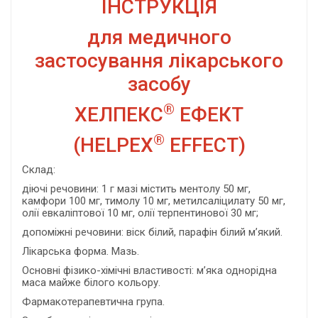
ІНСТРУКЦІЯ
для медичного
застосування лікарського
засобу
®
ХЕЛПЕКС
ЕФЕКТ
®
(HELPEX
EFFECT)
Склад:
діючі речовини: 1 г мазі містить ментолу 50 мг,
камфори 100 мг, тимолу 10 мг, метилсаліцилату 50 мг,
олії евкаліптової 10 мг, олії терпентинової 30 мг;
допоміжні речовини: віск білий, парафін білий м’який.
Лікарська форма. Мазь.
Основні фізико-хімічні властивості: м’яка однорідна
маса майже білого кольору.
Фармакотерапевтична група.