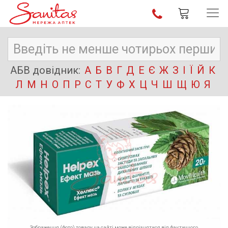
АБВ довідник:
А
Б
В
Г
Д
Е
Є
Ж
З
І
Ї
Й
К
Л
М
Н
О
П
Р
С
Т
У
Ф
Х
Ц
Ч
Ш
Щ
Ю
Я
Зображення (фото) товару на сайті може відрізнятися від фактичного