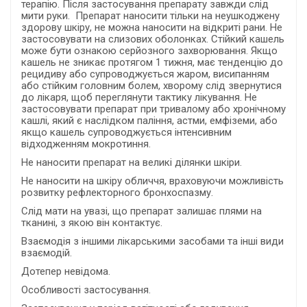
терапію. Після застосування препарату завжди слід
мити руки. Препарат наносити тільки на неушкоджену
здорову шкіру, не можна наносити на відкриті рани. Не
застосовувати на слизових оболонках. Стійкий кашель
може бути ознакою серйозного захворювання. Якщо
кашель не зникає протягом 1 тижня, має тенденцію до
рецидиву або супроводжується жаром, висипанням
або стійким головним болем, хворому слід звернутися
до лікаря, щоб переглянути тактику лікування. Не
застосовувати препарат при тривалому або хронічному
кашлі, який є наслідком паління, астми, емфіземи, або
якщо кашель супроводжується інтенсивним
відходженням мокротиння.
Не наносити препарат на великі ділянки шкіри.
Не наносити на шкіру обличчя, враховуючи можливість
розвитку рефлекторного бронхоспазму.
Слід мати на увазі, що препарат залишає плями на
тканині, з якою він контактує.
Взаємодія з іншими лікарськими засобами та інші види
взаємодій.
Дотепер невідома.
Особливості застосування.