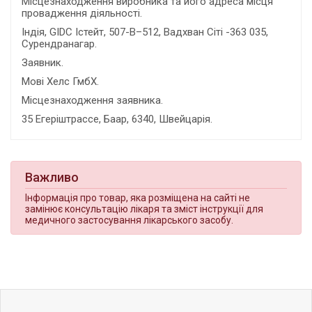
Місцезнаходження виробника та його адреса місця
провадження діяльності.
Індія, GIDC Істейт, 507-В–512, Вадхван Сіті -363 035,
Сурендранагар.
Заявник.
Мові Хелс ГмбХ.
Місцезнаходження заявника.
35 Егеріштрассе, Баар, 6340, Швейцарія.
Важливо
Інформація про товар, яка розміщена на сайті не
замінює консультацію лікаря та зміст інструкції для
медичного застосування лікарського засобу.