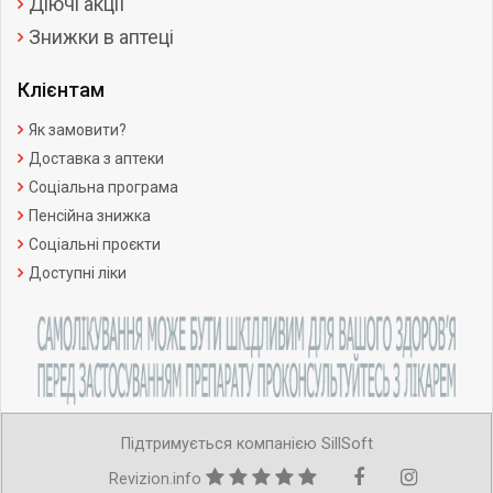
Діючі акції
Знижки в аптеці
Клієнтам
Як замовити?
Доставка з аптеки
Соціальна програма
Пенсійна знижка
Соціальні проєкти
Доступні ліки
Підтримується компанією SillSoft
Revizion.info