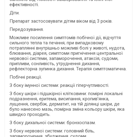
ефективності.
Діти.
Препарат застосовувати дітям віком від 3 років.
Передозування.
Можливе посилення симптомів побічної дії, відчуття
сильного тепла та печіння; при випадковому
потраплянні внутрішньо можливі болі у животі, нудота,
блювання, діарея, симптоми пригнічення центральної
нервової системи, запаморочення, атаксія, судоми,
припливи, сонливість, утруднення дихання,
рефлекторна зупинка дихання. Терапія симптоматична.
Побічні реакції.
З боку імунної системи: реакції гіперчутливості.
З боку шкіри і підшкірної клітковини: помірні локальні
подразнення, еритема, висипання, кропив’янка,
лущення, свербіж, дерматит, на тій ділянці шкіри, де
було нанесено мазь, помірна зміна кольору шкіри, яка
швидко проходить.
З боку дихальної системи: бронхоспазм.
З боку нервової системи: головний біль,
запаморочення, збудження, судоми.