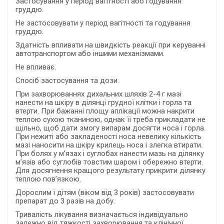
Застосування у період вагітності або годування
груддю.
Не застосовувати у період вагітності та годування
груддю.
Здатність впливати на швидкість реакції при керуванні
автотранспортом або іншими механізмами.
Не впливає.
Спосіб застосування та дози.
При захворюваннях дихальних шляхів 2-4 г мазі
нанести на шкіру в ділянці грудної клітки і горла та
втерти. При бажанні площу аплікації можна накрити
теплою сухою тканиною, однак її треба прикладати не
щільно, щоб дати змогу випарам досягти носа і горла.
При нежиті або закладеності носа невелику кількість
мазі наносити на шкіру крилець носа і злегка втирати.
При болях у м’язах і суглобах нанести мазь на ділянку
м’язів або суглобів товстим шаром і обережно втерти.
Для досягнення кращого результату прикрити ділянку
теплою пов’язкою.
Дорослим і дітям (віком від 3 років) застосовувати
препарат до 3 разів на добу.
Тривалість лікування визначається індивідуально
залежно від тяжкості захворювання та клінічної