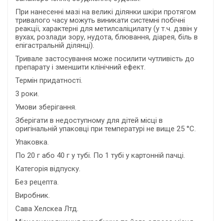
При нанесенні мазі на великі ділянки шкіри протягом
тривалого часу можуть виникати системні побічні
реакції, характерні для метилсаліцилату (у т.ч. дзвін у
вухах, розлади зору, нудота, блювання, діарея, біль в
епігастральній ділянці).
Тривале застосування може посилити чутливість до
препарату і зменшити клінічний ефект.
Термін придатності.
3 роки.
Умови зберігання.
Зберігати в недоступному для дітей місці в
оригінальній упаковці при температурі не вище 25 °С.
Упаковка.
По 20 г або 40 г у тубі. По 1 тубі у картонній пачці.
Категорія відпуску.
Без рецепта.
Виробник.
Сава Хелскеа Лтд.