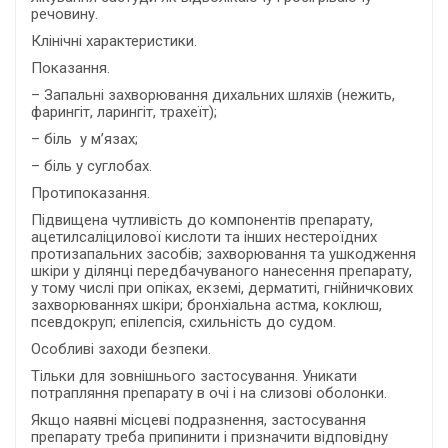
речовину.
Клінічні характеристики.
Показання.
– Запальні захворювання дихальних шляхів (нежить,
фарингіт, ларингіт, трахеїт);
– біль у м’язах;
– біль у суглобах.
Протипоказання.
Підвищена чутливість до компонентів препарату,
ацетилсаліцилової кислоти та інших нестероїдних
протизапальних засобів; захворювання та ушкодження
шкіри у ділянці передбачуваного нанесення препарату,
у тому числі при опіках, екземі, дерматиті, гнійничкових
захворюваннях шкіри; бронхіальна астма, коклюш,
псевдокруп; епілепсія, схильність до судом.
Особливі заходи безпеки.
Тільки для зовнішнього застосування. Уникати
потрапляння препарату в очі і на слизові оболонки.
Якщо наявні місцеві подразнення, застосування
препарату треба припинити і призначити відповідну