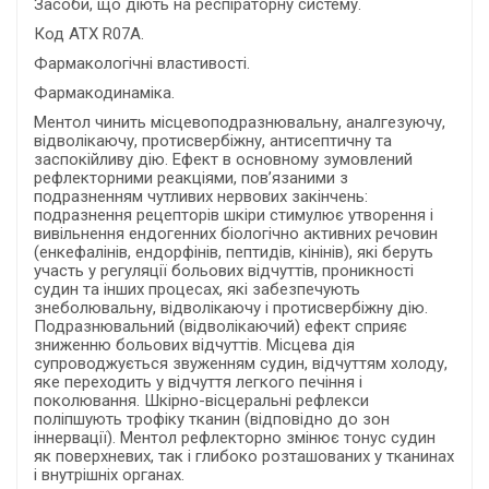
Засоби, що діють на респіраторну систему.
Код ATХ R07A.
Фармакологічні властивості.
Фармакодинаміка.
Ментол чинить місцевоподразнювальну, аналгезуючу,
відволікаючу, протисвербіжну, антисептичну та
заспокійливу дію. Ефект в основному зумовлений
рефлекторними реакціями, пов’язаними з
подразненням чутливих нервових закінчень:
подразнення рецепторів шкіри стимулює утворення і
вивільнення ендогенних біологічно активних речовин
(енкефалінів, ендорфінів, пептидів, кінінів), які беруть
участь у регуляції больових відчуттів, проникності
судин та інших процесах, які забезпечують
знеболювальну, відволікаючу і протисвербіжну дію.
Подразнювальний (відволікаючий) ефект сприяє
зниженню больових відчуттів. Місцева дія
супроводжується звуженням судин, відчуттям холоду,
яке переходить у відчуття легкого печіння і
поколювання. Шкірно-вісцеральні рефлекси
поліпшують трофіку тканин (відповідно до зон
іннервації). Ментол рефлекторно змінює тонус судин
як поверхневих, так і глибоко розташованих у тканинах
і внутрішніх органах.