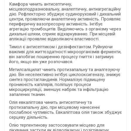
Камфора чинить антисептичну,
місцевоподразнювальну, аналептичну, антиагрегаційну
дію. Рефлекторно збуджує судиноруховий і дихальний
центри, проявляючи аналептичну активність. Проявляє
периферичну вазопресорну активність. Інгібує
агрегацію тромбоцитів. Виділяючись з організму через
дихальні шляхи, сприяє відхаркуванню. При місцевій
аплікації проявляє відволікаючі властивості.
Тимол є антисептиком і дезінфектантом. Руйнуючи
важливі для життєздатності мікроорганізмів ферменти,
він запобігає поширенню процесу гниття і затримує
його, якщо він уже розпочався.
Метилсаліцилат чинить протизапальну та аналгезуючу
дію. Він неселективно інгібує циклооксигеназу, знижує
синтез простагландинів. Нормалізує підвищену
проникність капілярів, поліпшує процеси
мікроциркуляції, зменшує набряк та інфільтрацію
запалених тканин.
Олія евкаліптова чинить антисептичну та
протизапальну дію, при місцевому нанесенні
послаблює чутливість. Евкаліптова олія також збуджує
серцеву діяльність.
Олію терпентинову застосовувати місцево для
лікування застуди як відволікаючу і розігріваючу