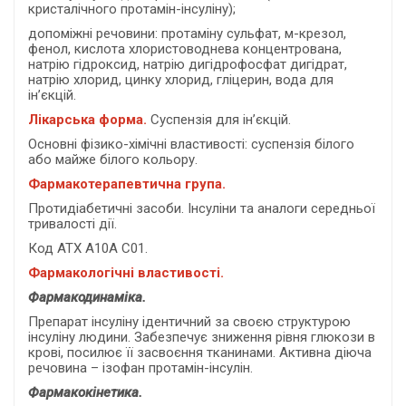
кристалічного протамін-інсуліну);
допоміжні речовини: протаміну сульфат, м-крезол,
фенол, кислота хлористоводнева концентрована,
натрію гідроксид, натрію дигідрофосфат дигідрат,
натрію хлорид, цинку хлорид, гліцерин, вода для
ін’єкцій.
Лікарська форма.
Суспензія для ін’єкцій.
Основні фізико-хімічні властивості: суспензія білого
або майже білого кольору.
Фармакотерапевтична група.
Протидіабетичні засоби. Інсуліни та аналоги середньої
тривалості дії.
Код АТХ А10А С01.
Фармакологічні властивості.
Фармакодинаміка.
Препарат інсуліну ідентичний за своєю структурою
інсуліну людини. Забезпечує зниження рівня глюкози в
крові, посилює її засвоєння тканинами. Активна діюча
речовина – ізофан протамін-інсулін.
Фармакокінетика.