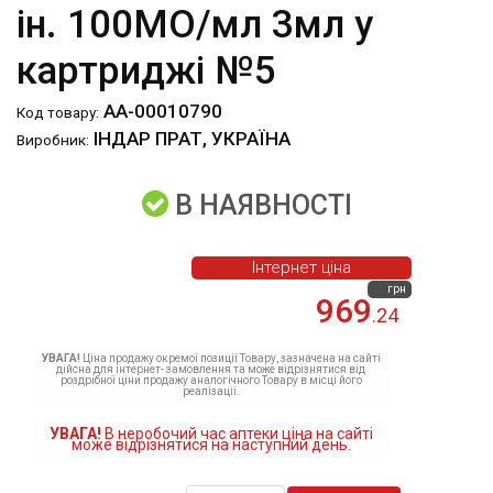
ін. 100МО/мл 3мл у
картриджі №5
АА-00010790
Код товару:
ІНДАР ПРАТ, УКРАЇНА
Виробник:
В НАЯВНОСТІ
Інтернет ціна
грн
969
.24
УВАГА!
Ціна продажу окремої позиції Товару, зазначена на сайті
дійсна для інтернет- замовлення та може відрізнятися від
роздрібної ціни продажу аналогічного Товару в місці його
реалізації.
УВАГА!
В неробочий час аптеки ціна на сайті
може відрізнятися на наступний день.