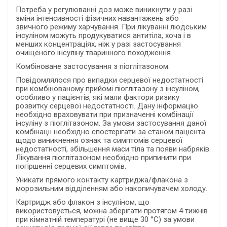
Потреба у регулюванні доз може виникнути у разі
зміни інтенсивності фізичних навантажень або
звичного режиму харчування. При лікуванні людським
інсуліном можуть продукуватися антитіла, хоча і в
менших концентраціях, ніж у разі застосування
очищеного інсуліну тваринного походження.
Комбіноване застосування з піоглітазоном.
Повідомлялося про випадки серцевої недостатності
при комбінованому прийомі піоглітазону з інсуліном,
особливо у пацієнтів, які мали фактори ризику
розвитку серцевої недостатності. Дану інформацію
необхідно враховувати при призначенні комбінації
інсуліну з піоглітазоном. За умови застосування даної
комбінації необхідно спостерігати за станом пацієнта
щодо виникнення ознак та симптомів серцевої
недостатності, збільшення маси тіла та появи набряків.
Лікування піоглітазоном необхідно припинити при
погіршенні серцевих симптомів.
Уникати прямого контакту картриджа/флакона з
морозильним відділенням або накопичувачем холоду.
Картридж або флакон з інсуліном, що
використовується, можна зберігати протягом 4 тижнів
при кімнатній температурі (не вище 30 °С) за умови