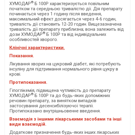
®
ХУМОДАР
Б 100Р характеризується повільним
початком та середньою тривалістю дії. Дія препарату
починається через 1 годину після введення,
максимальний ефект досягається через 4-6 годин,
тривалість дії становить 12-20 годин. Вищезазначена
тривалість дії препарату приблизна; вона залежить від
®
дози ХУМОДАР
Б 100Р та від індивідуальних
особливостей хворого.
Клінічні характеристики.
Показання.
Лікування хворих на цукровий діабет, які потребують
інсуліну для підтримання нормального рівня цукру в
крові.
Протипоказання.
Гіпоглікемія, підвищена чутливість до препарату
®
ХУМОДАР
Б 100Р та до будь-яких допоміжних
речовин препарату, за винятком випадків
застосування десенсибілізуючої терапії.
Протипоказано внутрішньовенне введення.
Взаємодія з іншими лікарськими засобами та інші
види взаємодій.
Додаткове призначення будь-яких інших лікарських