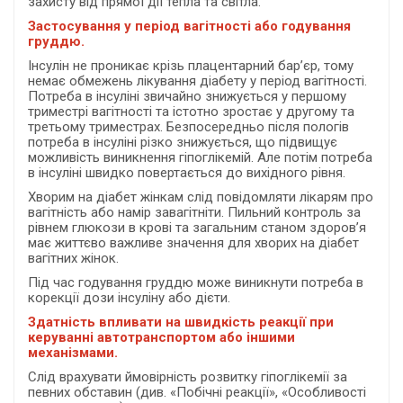
захисту від прямої дії тепла та світла.
Застосування у період вагітності або годування
груддю.
Інсулін не проникає крізь плацентарний бар’єр, тому
немає обмежень лікування діабету у період вагітності.
Потреба в інсуліні звичайно знижується у першому
триместрі вагітності та істотно зростає у другому та
третьому триместрах. Безпосередньо після пологів
потреба в інсуліні різко знижується, що підвищує
можливість виникнення гіпоглікемій. Але потім потреба
в інсуліні швидко повертається до вихідного рівня.
Хворим на діабет жінкам слід повідомляти лікарям про
вагітність або намір завагітніти. Пильний контроль за
рівнем глюкози в крові та загальним станом здоров’я
має життєво важливе значення для хворих на діабет
вагітних жінок.
Під час годування груддю може виникнути потреба в
корекції дози інсуліну або дієти.
Здатність впливати на швидкість реакції при
керуванні автотранспортом або іншими
механізмами.
Слід врахувати ймовірність розвитку гіпоглікемії за
певних обставин (див. «Побічні реакції», «Особливості