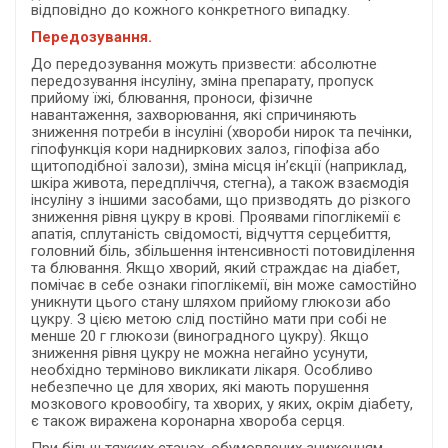
відповідно до кожного конкретного випадку.
Передозування.
До передозування можуть призвести: абсолютне
передозування інсуліну, зміна препарату, пропуск
прийому їжі, блювання, проноси, фізичне
навантаження, захворювання, які спричиняють
зниження потреби в інсуліні (хвороби нирок та печінки,
гіпофункція кори надниркових залоз, гіпофіза або
щитоподібної залози), зміна місця ін’єкції (наприклад,
шкіра живота, передпліччя, стегна), а також взаємодія
інсуліну з іншими засобами, що призводять до різкого
зниження рівня цукру в крові. Проявами гіпоглікемії є
апатія, сплутаність свідомості, відчуття серцебиття,
головний біль, збільшення інтенсивності потовиділення
та блювання. Якщо хворий, який страждає на діабет,
помічає в себе ознаки гіпоглікемії, він може самостійно
уникнути цього стану шляхом прийому глюкози або
цукру. З цією метою слід постійно мати при собі не
менше 20 г глюкози (виноградного цукру). Якщо
зниження рівня цукру не можна негайно усунути,
необхідно терміново викликати лікаря. Особливо
небезпечно це для хворих, які мають порушення
мозкового кровообігу, та хворих, у яких, окрім діабету,
є також виражена коронарна хвороба серця.