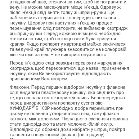
в підшкірний шар, стежачи за тим, щоб не потрапити у
вену. Не можна масажувати місце ін’єкції. Одразу ж
після ін’єкції слід зняти голку зі шприц-ручки. Це
забезпечить стерильність і попередить витікання
інсуліну. Щоразу при наступних ін’єкціях процес
перемішування слід повторити, не виймаючи картридж
зі шприц-ручки. Перед кожною ін’єкцією необхідно
стежити за тим, щоб на кінці голки була присутня
крапля. Якщо препарат у картриджі майже закінчився
та ведучий край плунжера знаходиться на кольоровій
лінії чи вже за нею – не використовуйте його.
Перед ін’єкцією слід завжди перевіряти маркування
картриджа, щоб переконатися, що назва і призначення
інсуліну, який Ви використовуєте, відповідають
призначеному Вам лікарем.
Флакони. Перед першим відбором інсуліну з флакона
слід видалити пластмасову кришку, яка свідчить про
те, що препаратом не користувались. Безпосередньо
перед використанням препарату суспензію
®
ХУМОДАР
Б 100Р необхідно добре перемішати, при
цьому не повинна утворюватися піна, тому флакон
катають між долонями. Після цього суспензія повинна
стати однорідною та мати молочно-білий колір.
Відповідно до обраної дози набрати у шприц повітря
та ввести в інсуліновий флакон (не в рідину).