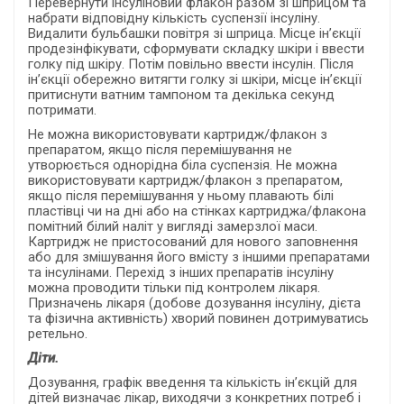
Перевернути інсуліновий флакон разом зі шприцом та
набрати відповідну кількість суспензії інсуліну.
Видалити бульбашки повітря зі шприца. Місце ін’єкції
продезінфікувати, сформувати складку шкіри і ввести
голку під шкіру. Потім повільно ввести інсулін. Після
ін’єкції обережно витягти голку зі шкіри, місце ін’єкції
притиснути ватним тампоном та декілька секунд
потримати.
Не можна використовувати картридж/флакон з
препаратом, якщо після перемішування не
утворюється однорідна біла суспензія. Не можна
використовувати картридж/флакон з препаратом,
якщо після перемішування у ньому плавають білі
пластівці чи на дні або на стінках картриджа/флакона
помітний білий наліт у вигляді замерзлої маси.
Картридж не пристосований для нового заповнення
або для змішування його вмісту з іншими препаратами
та інсулінами. Перехід з інших препаратів інсуліну
можна проводити тільки під контролем лікаря.
Призначень лікаря (добове дозування інсуліну, дієта
та фізична активність) хворий повинен дотримуватись
ретельно.
Діти.
Дозування, графік введення та кількість ін’єкцій для
дітей визначає лікар, виходячи з конкретних потреб і