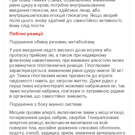
При більш тяжких станах, обумовлених зниженням
рівня цукру в крові, потрібне внутрішньовенне
введення глюкози, яке здійснює лікар, або
внутрішньом’язова ін’єкція глюкагону. Якщо хворий
після цього знову здатний до самостійної активності,
йому слід поїсти.
Побічні реакції.
Порушення обміну речовин, метаболізму.
У разі введення надто високої дози інсуліну або
пропуску прийому їжі, а також при надмірному
фізичному навантаженні, при вживанні алкоголю може
розвинутися гіпоглікемічна реакція. Гіпоглікемія
характеризується зниженням рівня цукру нижче 50 мг/
дл. Тяжка гіпоглікемія може призвести до втрати
свідомості і навіть до загрози життю. Дуже рідко у
перші тижні інсулінотерапії можливе набрякання ніг, так
звані інсулінові набряки, пов’язані із затримкою рідини
в організмі, що самостійно зникають.
Порушення з боку імунної системи.
Місцеві прояви алергії, включаючи зміни у місці ін’єкції,
почервоніння шкіри, набряк, свербіж. Генералізовані
алергічні реакції, включаючи висипання на всій
поверхні тіла, ерозійне ураження слизових оболонок,
нудоту, озноб, задишку, хрипи, зниження артеріального