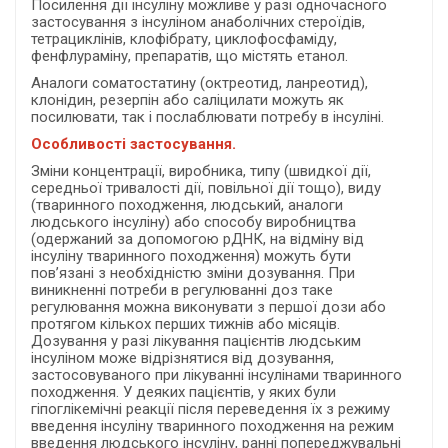
Посилення дії інсуліну можливе у разі одночасного
застосування з інсуліном анаболічних стероїдів,
тетрациклінів, клофібрату, циклофосфаміду,
фенфлураміну, препаратів, що містять етанол.
Аналоги соматостатину (октреотид, ланреотид),
клонідин, резерпін або саліцилати можуть як
посилювати, так і послаблювати потребу в інсуліні.
Особливості застосування.
Зміни концентрації, виробника, типу (швидкої дії,
середньої тривалості дії, повільної дії тощо), виду
(тваринного походження, людський, аналоги
людського інсуліну) або способу виробництва
(одержаний за допомогою рДНК, на відміну від
інсуліну тваринного походження) можуть бути
пов’язані з необхідністю зміни дозування. При
виникненні потреби в регулюванні доз таке
регулювання можна виконувати з першої дози або
протягом кількох перших тижнів або місяців.
Дозування у разі лікування пацієнтів людським
інсуліном може відрізнятися від дозування,
застосовуваного при лікуванні інсулінами тваринного
походження. У деяких пацієнтів, у яких були
гіпоглікемічні реакції після переведення їх з режиму
введення інсуліну тваринного походження на режим
введення людського інсуліну, ранні попереджувальні