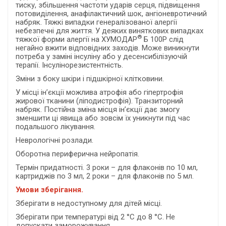
тиску, збільшення частоти ударів серця, підвищення
потовиділення, анафілактичний шок, ангіоневротичний
набряк. Тяжкі випадки генералізованої алергії
небезпечні для життя. У деяких виняткових випадках
®
тяжкої форми алергії на ХУМОДАР
Б 100Р слід
негайно вжити відповідних заходів. Може виникнути
потреба у заміні інсуліну або у десенсибілізуючій
терапії. Інсулінорезистентність.
Зміни з боку шкіри і підшкірної клітковини.
У місці ін’єкції можлива атрофія або гіпертрофія
жирової тканини (ліподистрофія). Транзиторний
набряк. Постійна зміна місця ін’єкції дає змогу
зменшити ці явища або зовсім їх уникнути під час
подальшого лікування.
Неврологічні розлади.
Оборотна периферична нейропатія.
Термін придатності. 3 роки – для флаконів по 10 мл,
картриджів по 3 мл, 2 роки – для флаконів по 5 мл.
Умови зберігання.
Зберігати в недоступному для дітей місці.
Зберігати при температурі від 2 °С до 8 °С. Не
допускати заморожування.