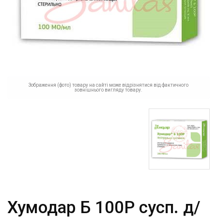
Зображення (фото) товару на сайті може відрізнятися від фактичного
зовнішнього вигляду товару.
Хумодар Б 100Р сусп. д/