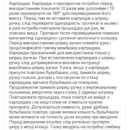
Картриджі. Картридж з препаратом потрібно перед
використанням покачати 10 разів між долонями і 10
разів перевернути на 180° для перемішування його
вмісту. Перед тим як вставити картридж у шприц-
ручку, слід перевірити однорідність суспензії в ньому і
в разі потреби повторити процедуру ще раз, як
описано вище. Препарат після перемішування повинен
мати вигляд однорідної суспензії молочного кольору.
Перед використанням шприц-ручки помийте руки і
продезінфікуйте гумову мембрану картриджа.
Картридж призначений для використання тільки у
шприц-ручках. При встановленні картриджа у шприц-
ручку слід дотримуватися вказівок інструкції
виробника шприц-ручки. У разі, якщо у картриджі
присутні повітряні бульбашки, слід тримати шприц-
ручку голкою догори і, постукуючи по стінці
картриджа, вигнати бульбашки на поверхню.
Продовжуючи тримати шприц-ручку у вертикальному
положенні, випустити через голку 2 одиниці інсуліну.
Повторювати процедуру, поки повітря не вийде з
картриджа і на кінці голки не з’явиться крапля
препарату. Допускається наявність дуже дрібних
бульбашок повітря, однак велика кількість бульбашок
може вплинути на точність дози інсуліну при введенні.
Перед введенням інсуліну слід ретельно протерти
шкіру у місці ін’єкції. Голку вводять на потрібну глибину