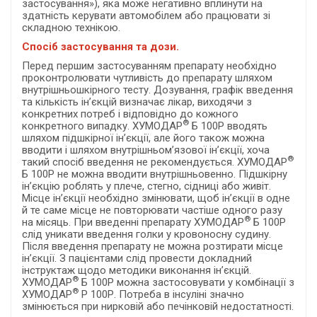
застосування»), яка може негативно вплинути на
здатність керувати автомобілем або працювати зі
складною технікою.
Спосіб застосування та дози.
Перед першим застосуванням препарату необхідно
проконтролювати чутливість до препарату шляхом
внутрішньошкірного тесту. Дозування, графік введення
та кількість ін’єкцій визначає лікар, виходячи з
конкретних потреб і відповідно до кожного
®
конкретного випадку. ХУМОДАР
Б 100Р вводять
шляхом підшкірної ін’єкції, але його також можна
вводити і шляхом внутрішньом’язової ін’єкції, хоча
®
такий спосіб введення не рекомендується. ХУМОДАР
Б 100Р не можна вводити внутрішньовенно. Підшкірну
ін’єкцію роблять у плече, стегно, сідниці або живіт.
Місце ін’єкції необхідно змінювати, щоб ін’єкції в одне
й те саме місце не повторювати частіше одного разу
®
на місяць. При введенні препарату ХУМОДАР
Б 100Р
слід уникати введення голки у кровоносну судину.
Після введення препарату не можна розтирати місце
ін’єкції. З пацієнтами слід провести докладний
інструктаж щодо методики виконання ін’єкцій.
®
ХУМОДАР
Б 100Р можна застосовувати у комбінації з
®
ХУМОДАР
Р 100Р. Потреба в інсуліні значно
змінюється при нирковій або печінковій недостатності.