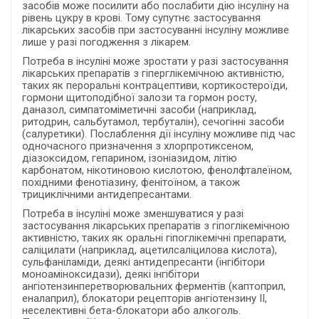
засобів може посилити або послабити дію інсуліну на
рівень цукру в крові. Тому супутнє застосування
лікарських засобів при застосуванні інсуліну можливе
лише у разі погодження з лікарем.
Потреба в інсуліні може зростати у разі застосування
лікарських препаратів з гіперглікемічною активністю,
таких як пероральні контрацептиви, кортикостероїди,
гормони щитоподібної залози та гормон росту,
даназол, симпатоміметичні засоби (наприклад,
ритодрин, сальбутамол, тербуталін), сечогінні засоби
(салуретики). Послаблення дії інсуліну можливе під час
одночасного призначення з хлорпротиксеном,
діазоксидом, гепарином, ізоніазидом, літію
карбонатом, нікотиновою кислотою, фенолфталеїном,
похідними фенотіазину, фенітоїном, а також
трициклічними антидепресантами.
Потреба в інсуліні може зменшуватися у разі
застосування лікарських препаратів з гіпоглікемічною
активністю, таких як оральні гіпоглікемічні препарати,
саліцилати (наприклад, ацетилсаліцилова кислота),
сульфаніламіди, деякі антидепресанти (інгібітори
моноаміноксидази), деякі інгібітори
ангіотензинперетворювальних ферментів (каптоприл,
еналаприл), блокатори рецепторів ангіотензину II,
неселективні бета-блокатори або алкоголь.