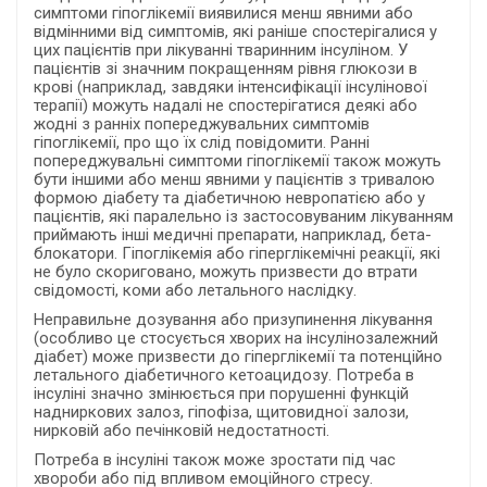
симптоми гіпоглікемії виявилися менш явними або
відмінними від симптомів, які раніше спостерігалися у
цих пацієнтів при лікуванні тваринним інсуліном. У
пацієнтів зі значним покращенням рівня глюкози в
крові (наприклад, завдяки інтенсифікації інсулінової
терапії) можуть надалі не спостерігатися деякі або
жодні з ранніх попереджувальних симптомів
гіпоглікемії, про що їх слід повідомити. Ранні
попереджувальні симптоми гіпоглікемії також можуть
бути іншими або менш явними у пацієнтів з тривалою
формою діабету та діабетичною невропатією або у
пацієнтів, які паралельно із застосовуваним лікуванням
приймають інші медичні препарати, наприклад, бета-
блокатори. Гіпоглікемія або гіперглікемічні реакції, які
не було скориговано, можуть призвести до втрати
свідомості, коми або летального наслідку.
Неправильне дозування або призупинення лікування
(особливо це стосується хворих на інсулінозалежний
діабет) може призвести до гіперглікемії та потенційно
летального діабетичного кетоацидозу. Потреба в
інсуліні значно змінюється при порушенні функцій
надниркових залоз, гіпофіза, щитовидної залози,
нирковій або печінковій недостатності.
Потреба в інсуліні також може зростати під час
хвороби або під впливом емоційного стресу.