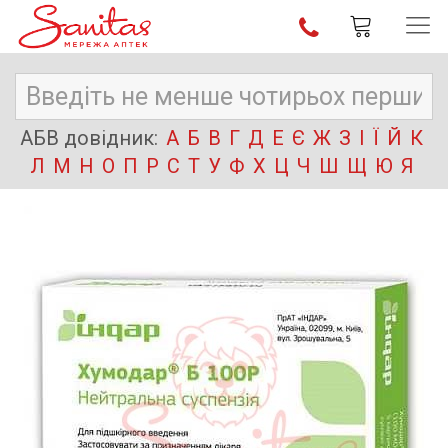
АБВ довідник:
А
Б
В
Г
Д
Е
Є
Ж
З
І
Ї
Й
К
Л
М
Н
О
П
Р
С
Т
У
Ф
Х
Ц
Ч
Ш
Щ
Ю
Я