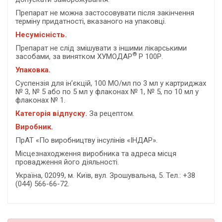
Препарат не можна застосовувати після закінчення
терміну придатності, вказаного на упаковці.
Несумісність.
Препарат не слід змішувати з іншими лікарськими
®
засобами, за винятком ХУМОДАР
Р 100Р.
Упаковка.
Суспензія для ін’єкцій, 100 МО/мл по 3 мл у картриджах
№ 3, № 5 або по 5 мл у флаконах № 1, № 5, по 10 мл у
флаконах № 1.
Категорія відпуску.
За рецептом.
Виробник.
ПрАТ «По виробництву інсулінів «ІНДАР».
Місцезнаходження виробника та адреса місця
провадження його діяльності.
Україна, 02099, м. Київ, вул. Зрошувальна, 5. Тел.: +38
(044) 566-66-72.