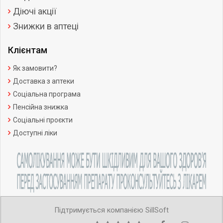
Діючі акції
Знижки в аптеці
Клієнтам
Як замовити?
Доставка з аптеки
Соціальна програма
Пенсійна знижка
Соціальні проєкти
Доступні ліки
Підтримується компанією SillSoft