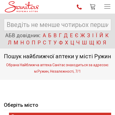
АБВ довідник:
А
Б
В
Г
Д
Е
Є
Ж
З
І
Ї
Й
К
Л
М
Н
О
П
Р
С
Т
У
Ф
Х
Ц
Ч
Ш
Щ
Ю
Я
Пошук найближчої аптеки у місті Ружин
Обрана Найближча аптека Санітас знаходиться за адресою:
м.Ружин, Незалежності, 7/1
Оберіть місто