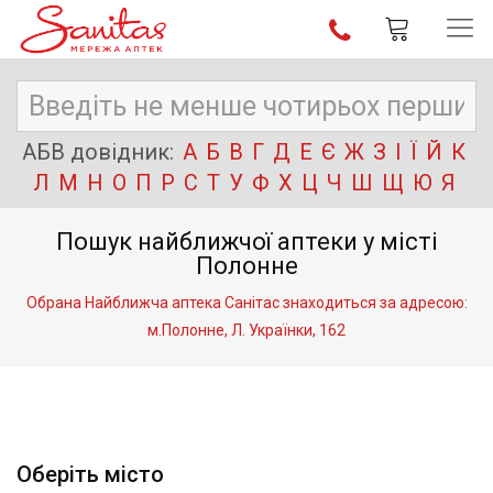
АБВ довідник:
А
Б
В
Г
Д
Е
Є
Ж
З
І
Ї
Й
К
Л
М
Н
О
П
Р
С
Т
У
Ф
Х
Ц
Ч
Ш
Щ
Ю
Я
Пошук найближчої аптеки у місті
Полонне
Обрана Найближча аптека Санітас знаходиться за адресою:
м.Полонне, Л. Українки, 162
Оберіть місто