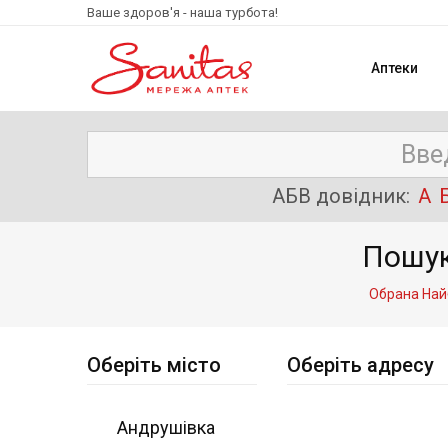
Ваше здоров'я - наша турбота!
Аптеки
АБВ довідник:
А
Пошук
Обрана Найб
Оберіть місто
Оберіть адресу
Андрушівка