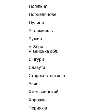
Попільня
Порцелянове
Пулини
Радомишль
Ружин
с. Зоря
Рівенська обл.
Сінгури
Славута
Старокостянтинів
Узин
Хмельницький
Хорошів
Черняхів