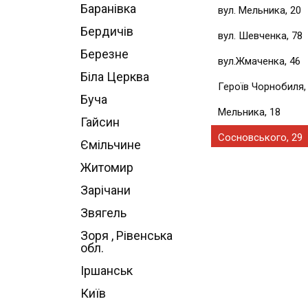
Баранівка
вул. Мельника, 20
Бердичів
вул. Шевченка, 78
Березне
вул.Жмаченка, 46
Біла Церква
Героїв Чорнобиля,
Буча
Мельника, 18
Гайсин
Сосновського, 29
Ємільчине
Житомир
Зарічани
Звягель
Зоря , Рівенська
обл.
Іршанськ
Київ