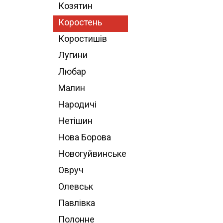
Козятин
Коростень
Коростишів
Лугини
Любар
Малин
Народичі
Нетішин
Нова Борова
Новогуйвинське
Овруч
Олевськ
Павлівка
Полонне