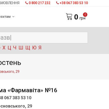
АМОВЛЕННЯ
0 800 217 232
+38 067 383 53 10
0
0
ієнтам
грн
Ф
Х
Ц
Ч
Ш
Щ
Ю
Я
остень
овського, 29
ма «Фармавіта» №16
38 067 383 53 10
основського, 29