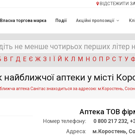
ВІДСТЕЖИТИ З
Власна торгова марка
Події
Акційні пропозиції
Кл
Б
В
Г
Д
Е
Є
Ж
З
І
Ї
Й
К
Л
М
Н
О
П
Р
С
Т
У
 найближчої аптеки у місті Кор
лижча аптека Санітас знаходиться за адресою: м.Коростень, Сосн
Аптека ТОВ фір
Номер телефону:
0 800 217 232, +
Адреса:
м.Коростень, С