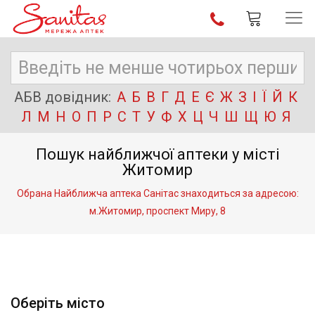
АБВ довідник:
А
Б
В
Г
Д
Е
Є
Ж
З
І
Ї
Й
К
Л
М
Н
О
П
Р
С
Т
У
Ф
Х
Ц
Ч
Ш
Щ
Ю
Я
Пошук найближчої аптеки у місті
Житомир
Обрана Найближча аптека Санітас знаходиться за адресою:
м.Житомир, проспект Миру, 8
Оберіть місто