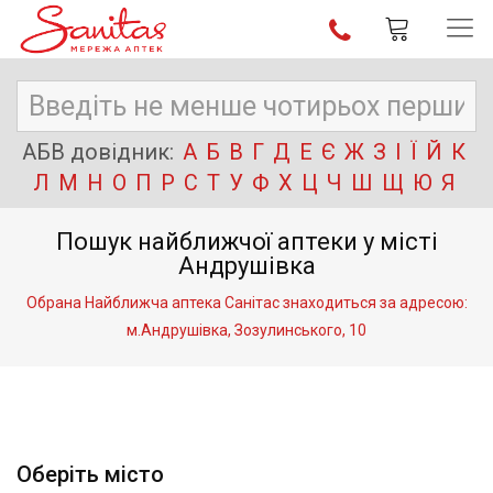
АБВ довідник:
А
Б
В
Г
Д
Е
Є
Ж
З
І
Ї
Й
К
Л
М
Н
О
П
Р
С
Т
У
Ф
Х
Ц
Ч
Ш
Щ
Ю
Я
Пошук найближчої аптеки у місті
Андрушівка
Обрана Найближча аптека Санітас знаходиться за адресою:
м.Андрушівка, Зозулинського, 10
Оберіть місто